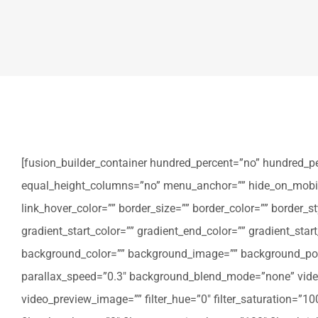
[fusion_builder_container hundred_percent=”no” hundred_p
equal_height_columns=”no” menu_anchor=”” hide_on_mobile=”sm
link_hover_color=”” border_size=”” border_color=”” border
gradient_start_color=”” gradient_end_color=”” gradient_star
background_color=”” background_image=”” background_posi
parallax_speed=”0.3″ background_blend_mode=”none” video
video_preview_image=”” filter_hue=”0″ filter_saturation=”100″ 