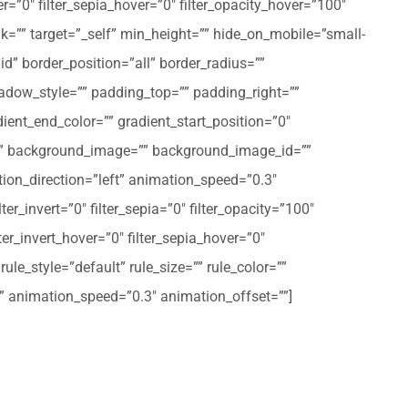
er=”0″ filter_sepia_hover=”0″ filter_opacity_hover=”100″
nk=”” target=”_self” min_height=”” hide_on_mobile=”small-
olid” border_position=”all” border_radius=””
ow_style=”” padding_top=”” padding_right=””
ent_end_color=”” gradient_start_position=”0″
r=”” background_image=”” background_image_id=””
on_direction=”left” animation_speed=”0.3″
ter_invert=”0″ filter_sepia=”0″ filter_opacity=”100″
lter_invert_hover=”0″ filter_sepia_hover=”0″
le_style=”default” rule_size=”” rule_color=””
eft” animation_speed=”0.3″ animation_offset=””]