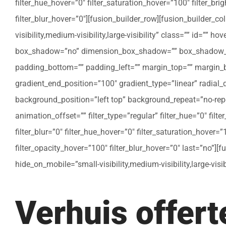
filter_hue_hover=”0″ filter_saturation_hover=”100″ filter_bri
filter_blur_hover=”0″][fusion_builder_row][fusion_builder_c
visibility,medium-visibility,large-visibility” class=”” id=””
box_shadow=”no” dimension_box_shadow=”” box_shadow_bl
padding_bottom=”” padding_left=”” margin_top=”” margin_bo
gradient_end_position=”100″ gradient_type=”linear” radial
background_position=”left top” background_repeat=”no-re
animation_offset=”” filter_type=”regular” filter_hue=”0″ filte
filter_blur=”0″ filter_hue_hover=”0″ filter_saturation_hover=
filter_opacity_hover=”100″ filter_blur_hover=”0″ last=”no”]
hide_on_mobile=”small-visibility,medium-visibility,large-vis
Verhuis offer