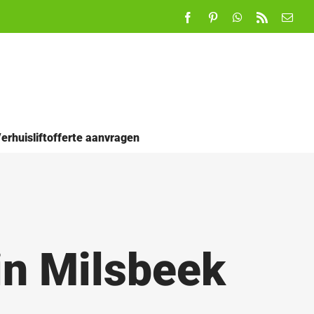
Facebook
Pinterest
WhatsApp
Rss
E-
mail
erhuisliftofferte aanvragen
in Milsbeek