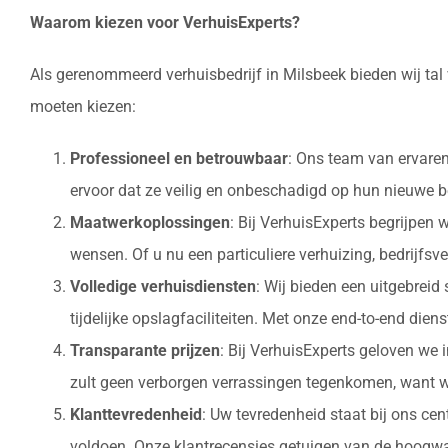
Waarom kiezen voor VerhuisExperts?
Als gerenommeerd verhuisbedrijf in Milsbeek bieden wij tal
moeten kiezen:
Professioneel en betrouwbaar
: Ons team van ervaren
ervoor dat ze veilig en onbeschadigd op hun nieuw
Maatwerkoplossingen
: Bij VerhuisExperts begrijpen
wensen. Of u nu een particuliere verhuizing, bedrijfsv
Volledige verhuisdiensten
: Wij bieden een uitgebrei
tijdelijke opslagfaciliteiten. Met onze end-to-end die
Transparante prijzen
: Bij VerhuisExperts geloven we 
zult geen verborgen verrassingen tegenkomen, want w
Klanttevredenheid
: Uw tevredenheid staat bij ons ce
voldoen. Onze klantrecensies getuigen van de hoogwaa