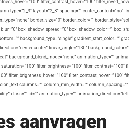
ghtness_hover=”100″ filter_contrast_hover=”100″ filter_invert_hov
olumn type=”2_3″ layout=”2_3″ spacing=”” center_content=”no” li
 hover_type=”none” border_size=”0″ border_color=”” border_style=”s
ur=”0″ box_shadow_spread=”0″ box_shadow_color=”” box_shad
ttom=”” background_type=”single” gradient_start_color=”” gradi
_direction=”center center” linear_angle=”180″ background_colo
peat” background_blend_mode=”none” animation_type=”” animati
r_saturation=”100″ filter_brightness=”100″ filter_contrast=”100″ fil
”100″ filter_brightness_hover=”100″ filter_contrast_hover=”100″ fi
[fusion_text columns=”” column_min_width=”” column_spacing=”” ru
ibility” class=”” id=”” animation_type=”” animation_direction=”l
tes aanvragen