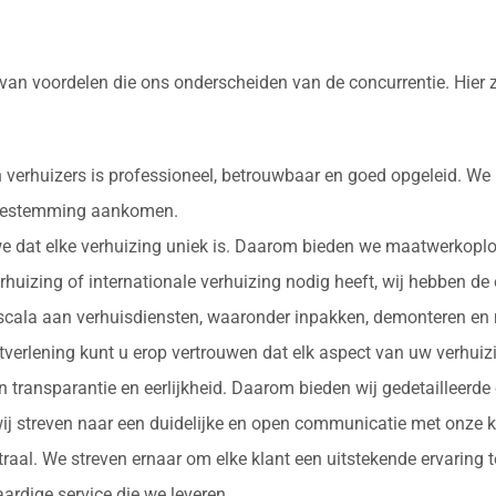
 van voordelen die ons onderscheiden van de concurrentie. Hier
 verhuizers is professioneel, betrouwbaar en goed opgeleid. We
e bestemming aankomen.
 we dat elke verhuizing uniek is. Daarom bieden we maatwerkopl
erhuizing of internationale verhuizing nodig heeft, wij hebben de
d scala aan verhuisdiensten, waaronder inpakken, demonteren en 
nstverlening kunt u erop vertrouwen dat elk aspect van uw verhu
in transparantie en eerlijkheid. Daarom bieden wij gedetailleerde
ij streven naar een duidelijke en open communicatie met onze k
ntraal. We streven ernaar om elke klant een uitstekende ervaring
rdige service die we leveren.