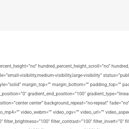
ercent_height=”no” hundred_percent_height_scroll=”no” hundred
all-visibility,medium-visibility,large-visibility” status=”publi
_style=”solid” margin_top=”” margin_bottom=”” padding_top=”” pa
t_position=”0″ gradient_end_position=”100″ gradient_type=”linear
tion=”center center” background_repeat=”no-repeat” fade=”no
_mp4=”” video_webm=”” video_ogv=”” video_url=”” video_aspec
filter_brightness=”100″ filter_contrast=”100″ filter_invert=”0″ fil