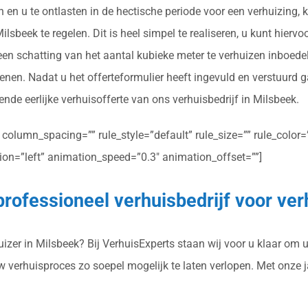
n en u te ontlasten in de hectische periode voor een verhuizing
lsbeek te regelen. Dit is heel simpel te realiseren, u kunt hiervo
en schatting van het aantal kubieke meter te verhuizen inboede
enen. Nadat u het offerteformulier heeft ingevuld en verstuurd 
ende eerlijke verhuisofferte van ons verhuisbedrijf in Milsbeek.
olumn_spacing=”” rule_style=”default” rule_size=”” rule_color=””
ction=”left” animation_speed=”0.3″ animation_offset=””]
professioneel verhuisbedrijf voor ver
zer in Milsbeek? Bij VerhuisExperts staan wij voor u klaar om u 
uw verhuisproces zo soepel mogelijk te laten verlopen. Met onze