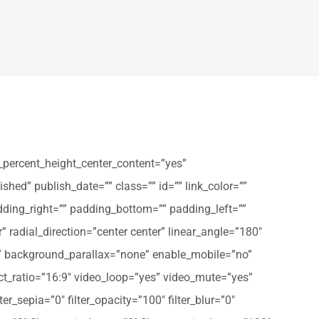
_percent_height_center_content=”yes”
shed” publish_date=”” class=”” id=”” link_color=””
dding_right=”” padding_bottom=”” padding_left=””
” radial_direction=”center center” linear_angle=”180″
” background_parallax=”none” enable_mobile=”no”
t_ratio=”16:9″ video_loop=”yes” video_mute=”yes”
ter_sepia=”0″ filter_opacity=”100″ filter_blur=”0″