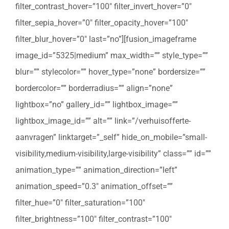
filter_contrast_hover=”100″ filter_invert_hover=”0″
filter_sepia_hover=”0″ filter_opacity_hover=”100″
filter_blur_hover=”0″ last=”no”][fusion_imageframe
image_id=”5325|medium” max_width=”” style_type=””
blur=”” stylecolor=”” hover_type=”none” bordersize=””
bordercolor=”” borderradius=”” align=”none”
lightbox=”no” gallery_id=”” lightbox_image=””
lightbox_image_id=”” alt=”” link=”/verhuisofferte-
aanvragen” linktarget=”_self” hide_on_mobile=”small-
visibility,medium-visibility,large-visibility” class=”” id=””
animation_type=”” animation_direction=”left”
animation_speed=”0.3″ animation_offset=””
filter_hue=”0″ filter_saturation=”100″
filter_brightness=”100″ filter_contrast=”100″