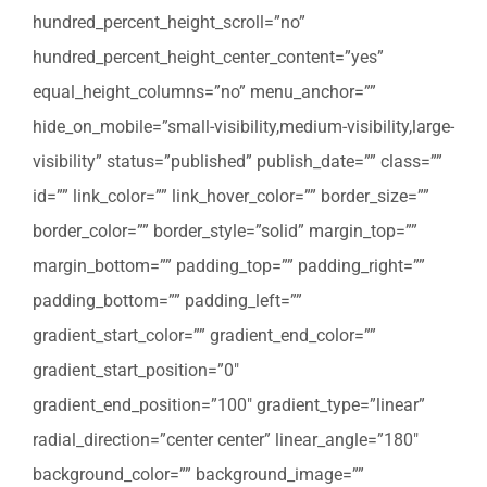
hundred_percent_height_scroll=”no”
hundred_percent_height_center_content=”yes”
equal_height_columns=”no” menu_anchor=””
hide_on_mobile=”small-visibility,medium-visibility,large-
visibility” status=”published” publish_date=”” class=””
id=”” link_color=”” link_hover_color=”” border_size=””
border_color=”” border_style=”solid” margin_top=””
margin_bottom=”” padding_top=”” padding_right=””
padding_bottom=”” padding_left=””
gradient_start_color=”” gradient_end_color=””
gradient_start_position=”0″
gradient_end_position=”100″ gradient_type=”linear”
radial_direction=”center center” linear_angle=”180″
background_color=”” background_image=””