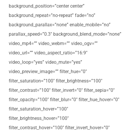
background_position=”center center”
background_repeat=”no-repeat” fade=”no”
background_parallax=”none” enable_mobile=”no”
parallax_speed=”0.3″ background_blend_mode=”none”
video_mp4=”” video_webm=”” video_ogv=””
video_url=”” video_aspect_ratio=”16:9″
video_loop=”yes” video_mute=”yes”
video_preview_image=”” filter_hue=”0″
filter_saturation=”100″ filter_brightness=”100″
filter_contrast=”100″ filter_invert=”0″ filter_sepia=”0″
filter_opacity=”100″ filter_blur=”0″ filter_hue_hover=”0″
filter_saturation_hover=”100″
filter_brightness_hover=”100″
filter_contrast_hover=”100″ filter_invert_hover=”0″