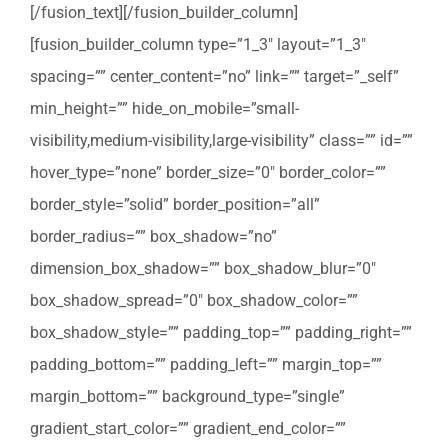
[/fusion_text][/fusion_builder_column]
[fusion_builder_column type=”1_3″ layout=”1_3″
spacing=”” center_content=”no” link=”” target=”_self”
min_height=”” hide_on_mobile=”small-
visibility,medium-visibility,large-visibility” class=”” id=””
hover_type=”none” border_size=”0″ border_color=””
border_style=”solid” border_position=”all”
border_radius=”” box_shadow=”no”
dimension_box_shadow=”” box_shadow_blur=”0″
box_shadow_spread=”0″ box_shadow_color=””
box_shadow_style=”” padding_top=”” padding_right=””
padding_bottom=”” padding_left=”” margin_top=””
margin_bottom=”” background_type=”single”
gradient_start_color=”” gradient_end_color=””