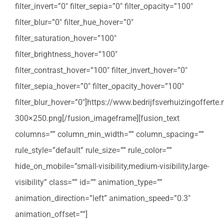
filter_invert=”0″ filter_sepia=”0″ filter_opacity=”100″
filter_blur=”0″ filter_hue_hover=”0″
filter_saturation_hover=”100″
filter_brightness_hover=”100″
filter_contrast_hover=”100″ filter_invert_hover=”0″
filter_sepia_hover=”0″ filter_opacity_hover=”100″
filter_blur_hover=”0″]https://www.bedrijfsverhuizingoffert
300×250.png[/fusion_imageframe][fusion_text
columns=”” column_min_width=”” column_spacing=””
rule_style=”default” rule_size=”” rule_color=””
hide_on_mobile=”small-visibility,medium-visibility,large-
visibility” class=”” id=”” animation_type=””
animation_direction=”left” animation_speed=”0.3″
animation_offset=””]