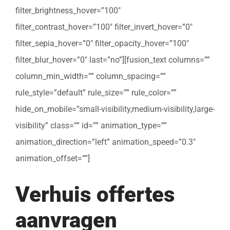
filter_brightness_hover=”100″
filter_contrast_hover=”100″ filter_invert_hover=”0″
filter_sepia_hover=”0″ filter_opacity_hover=”100″
filter_blur_hover=”0″ last=”no”][fusion_text columns=””
column_min_width=”” column_spacing=””
rule_style=”default” rule_size=”” rule_color=””
hide_on_mobile=”small-visibility,medium-visibility,large-
visibility” class=”” id=”” animation_type=””
animation_direction=”left” animation_speed=”0.3″
animation_offset=””]
Verhuis offertes
aanvragen