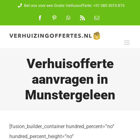
Ga
Bel ons voor een Gratis Verhuisofferte: +31 085 3013 815
naar
Facebook
Pinterest
WhatsApp
Rss
E-
mail
inhoud
Verhuisofferte
aanvragen in
Munstergeleen
[fusion_builder_container hundred_percent=”no”
hundred_percent_height=”no”