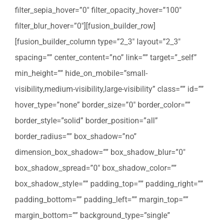
filter_sepia_hover=”0″ filter_opacity_hover=”100″
filter_blur_hover=”0″][fusion_builder_row]
[fusion_builder_column type=”2_3″ layout=”2_3″
spacing=”” center_content=”no” link=”” target=”_self”
min_height=”” hide_on_mobile=”small-
visibility,medium-visibility,large-visibility” class=”” id=””
hover_type=”none” border_size=”0″ border_color=””
border_style=”solid” border_position=”all”
border_radius=”” box_shadow=”no”
dimension_box_shadow=”” box_shadow_blur=”0″
box_shadow_spread=”0″ box_shadow_color=””
box_shadow_style=”” padding_top=”” padding_right=””
padding_bottom=”” padding_left=”” margin_top=””
margin_bottom=”” background_type=”single”