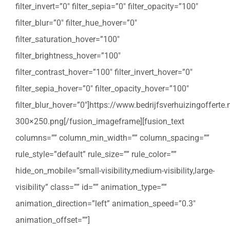
filter_invert=”0″ filter_sepia=”0″ filter_opacity=”100″
filter_blur=”0″ filter_hue_hover=”0″
filter_saturation_hover=”100″
filter_brightness_hover=”100″
filter_contrast_hover=”100″ filter_invert_hover=”0″
filter_sepia_hover=”0″ filter_opacity_hover=”100″
filter_blur_hover=”0″]https://www.bedrijfsverhuizingoffert
300×250.png[/fusion_imageframe][fusion_text
columns=”” column_min_width=”” column_spacing=””
rule_style=”default” rule_size=”” rule_color=””
hide_on_mobile=”small-visibility,medium-visibility,large-
visibility” class=”” id=”” animation_type=””
animation_direction=”left” animation_speed=”0.3″
animation_offset=””]