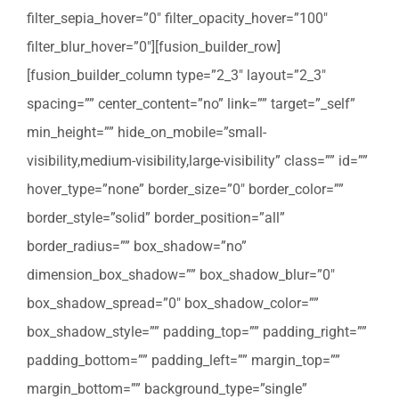
filter_sepia_hover=”0″ filter_opacity_hover=”100″
filter_blur_hover=”0″][fusion_builder_row]
[fusion_builder_column type=”2_3″ layout=”2_3″
spacing=”” center_content=”no” link=”” target=”_self”
min_height=”” hide_on_mobile=”small-
visibility,medium-visibility,large-visibility” class=”” id=””
hover_type=”none” border_size=”0″ border_color=””
border_style=”solid” border_position=”all”
border_radius=”” box_shadow=”no”
dimension_box_shadow=”” box_shadow_blur=”0″
box_shadow_spread=”0″ box_shadow_color=””
box_shadow_style=”” padding_top=”” padding_right=””
padding_bottom=”” padding_left=”” margin_top=””
margin_bottom=”” background_type=”single”