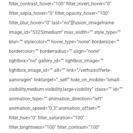
filter_contrast_hover=”100″ filter_invert_hover=”0″
filter_sepia_hover=”0″ filter_opacity_hover=”100″
filter_blur_hover=”0″ last=”no”][fusion_imageframe
image_id=”5325|medium” max_width=”” style_type=””
blur=”” stylecolor=”” hover_type=”none” bordersize=””
bordercolor=”” borderradius=”” align=”none”
lightbox=”no” gallery_id=”” lightbox_image=””
lightbox_image_id=”” alt=”” link=”/verhuisofferte-
aanvragen” linktarget=”_self” hide_on_mobile=”small-
visibility,medium-visibility,large-visibility” class=”” id=””
animation_type=”” animation_direction=”left”
animation_speed=”0.3″ animation_offset=””
filter_hue=”0″ filter_saturation=”100″
filter_brightness=”100″ filter_contrast=”100″