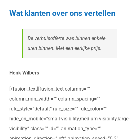
Wat klanten over ons vertellen
De verhuisofferte was binnen enkele
uren binnen. Met een eerlijke prijs.
Henk Wilbers
[/fusion_text][fusion_text columns=””
column_min_width=”” column_spacing=””
rule_style=”default” rule_size=”” rule_color=””
hide_on_mobile=”small-visibility,medium-visibility,large-
visibility” class=”” id=”” animation_type=””
animation_direction=”left” animation_speed=”0.3″