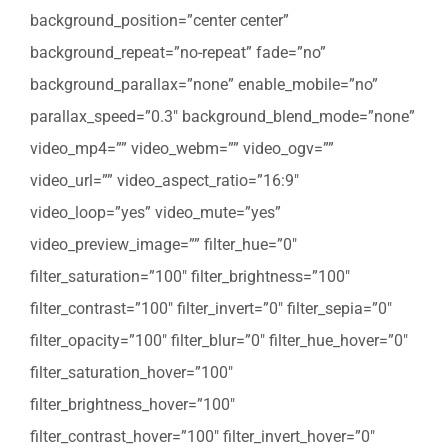
background_position=”center center”
background_repeat=”no-repeat” fade=”no”
background_parallax=”none” enable_mobile=”no”
parallax_speed=”0.3″ background_blend_mode=”none”
video_mp4=”” video_webm=”” video_ogv=””
video_url=”” video_aspect_ratio=”16:9″
video_loop=”yes” video_mute=”yes”
video_preview_image=”” filter_hue=”0″
filter_saturation=”100″ filter_brightness=”100″
filter_contrast=”100″ filter_invert=”0″ filter_sepia=”0″
filter_opacity=”100″ filter_blur=”0″ filter_hue_hover=”0″
filter_saturation_hover=”100″
filter_brightness_hover=”100″
filter_contrast_hover=”100″ filter_invert_hover=”0″