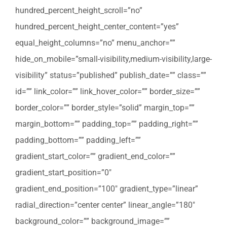
hundred_percent_height_scroll=”no”
hundred_percent_height_center_content=”yes”
equal_height_columns=”no” menu_anchor=””
hide_on_mobile=”small-visibility,medium-visibility,large-
visibility” status=”published” publish_date=”” class=””
id=”” link_color=”” link_hover_color=”” border_size=””
border_color=”” border_style=”solid” margin_top=””
margin_bottom=”” padding_top=”” padding_right=””
padding_bottom=”” padding_left=””
gradient_start_color=”” gradient_end_color=””
gradient_start_position=”0″
gradient_end_position=”100″ gradient_type=”linear”
radial_direction=”center center” linear_angle=”180″
background_color=”” background_image=””