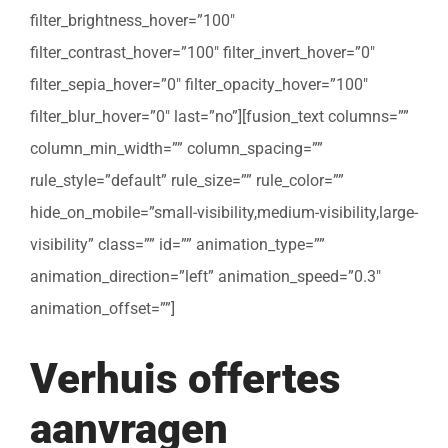
filter_brightness_hover=”100″
filter_contrast_hover=”100″ filter_invert_hover=”0″
filter_sepia_hover=”0″ filter_opacity_hover=”100″
filter_blur_hover=”0″ last=”no”][fusion_text columns=””
column_min_width=”” column_spacing=””
rule_style=”default” rule_size=”” rule_color=””
hide_on_mobile=”small-visibility,medium-visibility,large-
visibility” class=”” id=”” animation_type=””
animation_direction=”left” animation_speed=”0.3″
animation_offset=””]
Verhuis offertes
aanvragen