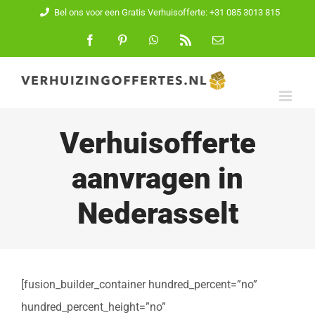
Ga
Bel ons voor een Gratis Verhuisofferte: +31 085 3013 815
naar
Facebook
Pinterest
WhatsApp
Rss
E-
mail
inhoud
Verhuisofferte
aanvragen in
Nederasselt
[fusion_builder_container hundred_percent=”no”
hundred_percent_height=”no”