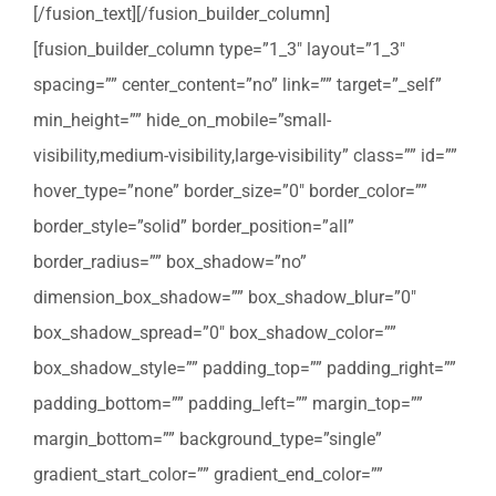
[/fusion_text][/fusion_builder_column]
[fusion_builder_column type=”1_3″ layout=”1_3″
spacing=”” center_content=”no” link=”” target=”_self”
min_height=”” hide_on_mobile=”small-
visibility,medium-visibility,large-visibility” class=”” id=””
hover_type=”none” border_size=”0″ border_color=””
border_style=”solid” border_position=”all”
border_radius=”” box_shadow=”no”
dimension_box_shadow=”” box_shadow_blur=”0″
box_shadow_spread=”0″ box_shadow_color=””
box_shadow_style=”” padding_top=”” padding_right=””
padding_bottom=”” padding_left=”” margin_top=””
margin_bottom=”” background_type=”single”
gradient_start_color=”” gradient_end_color=””