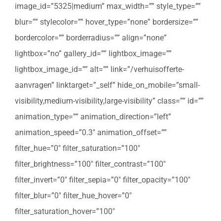
image_id=”5325|medium” max_width=”” style_type=””
blur=”” stylecolor=”” hover_type=”none” bordersize=””
bordercolor=”” borderradius=”” align=”none”
lightbox=”no” gallery_id=”” lightbox_image=””
lightbox_image_id=”” alt=”” link=”/verhuisofferte-
aanvragen” linktarget=”_self” hide_on_mobile=”small-
visibility,medium-visibility,large-visibility” class=”” id=””
animation_type=”” animation_direction=”left”
animation_speed=”0.3″ animation_offset=””
filter_hue=”0″ filter_saturation=”100″
filter_brightness=”100″ filter_contrast=”100″
filter_invert=”0″ filter_sepia=”0″ filter_opacity=”100″
filter_blur=”0″ filter_hue_hover=”0″
filter_saturation_hover=”100″