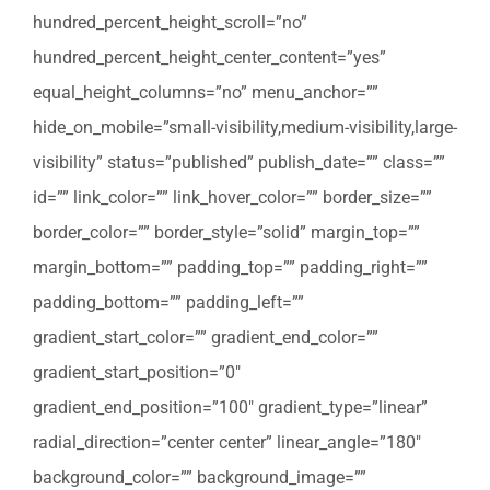
hundred_percent_height_scroll=”no”
hundred_percent_height_center_content=”yes”
equal_height_columns=”no” menu_anchor=””
hide_on_mobile=”small-visibility,medium-visibility,large-
visibility” status=”published” publish_date=”” class=””
id=”” link_color=”” link_hover_color=”” border_size=””
border_color=”” border_style=”solid” margin_top=””
margin_bottom=”” padding_top=”” padding_right=””
padding_bottom=”” padding_left=””
gradient_start_color=”” gradient_end_color=””
gradient_start_position=”0″
gradient_end_position=”100″ gradient_type=”linear”
radial_direction=”center center” linear_angle=”180″
background_color=”” background_image=””