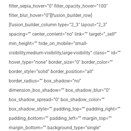
filter_sepia_hover=”0″ filter_opacity_hover=”100″
filter_blur_hover=”0″][fusion_builder_row]
[fusion_builder_column type=”2_3″ layout=”2_3″
spacing=”” center_content=”no” link=”” target=”_self”
min_height=”” hide_on_mobile=”small-
visibility,medium-visibility,large-visibility” class=”” id=””
hover_type=”none” border_size=”0″ border_color=””
border_style=”solid” border_position=”all”
border_radius=”” box_shadow=”no”
dimension_box_shadow=”” box_shadow_blur=”0″
box_shadow_spread=”0″ box_shadow_color=””
box_shadow_style=”” padding_top=”” padding_right=””
padding_bottom=”” padding_left=”” margin_top=””
margin_bottom=”” background_type=”single”