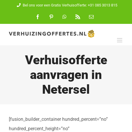
Ga
Bel ons voor een Gratis Verhuisofferte: +31 085 3013 815
naar
Facebook
Pinterest
WhatsApp
Rss
E-
mail
inhoud
Verhuisofferte
aanvragen in
Netersel
[fusion_builder_container hundred_percent=”no”
hundred_percent_height=”no”