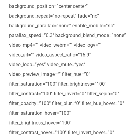
background_position=”center center”
background_repeat=”no-repeat” fade=”no”
background_parallax=”none” enable_mobile=”no”
parallax_speed=”0.3″ background_blend_mode=”none”
video_mp4=”” video_webm=”” video_ogv=””
video_url=”” video_aspect_ratio=”16:9″
video_loop=”yes” video_mute=”yes”
video_preview_image=”” filter_hue=”0″
filter_saturation=”100″ filter_brightness=”100″
filter_contrast=”100″ filter_invert=”0″ filter_sepia=”0″
filter_opacity=”100″ filter_blur=”0″ filter_hue_hover=”0″
filter_saturation_hover=”100″
filter_brightness_hover=”100″
filter_contrast_hover=”100″ filter_invert_hover=”0″