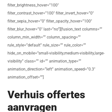
filter_brightness_hover=”100″
filter_contrast_hover=”100″ filter_invert_hover=”0″
filter_sepia_hover=”0″ filter_opacity_hover=”100″
filter_blur_hover=”0″ last=”no”][fusion_text columns=””
column_min_width=”” column_spacing=””
rule_style=”default” rule_size=”” rule_color=””
hide_on_mobile=”small-visibility,medium-visibility,large-
visibility” class=”” id=”” animation_type=””
animation_direction=”left” animation_speed=”0.3″
animation_offset=””]
Verhuis offertes
aanvragen