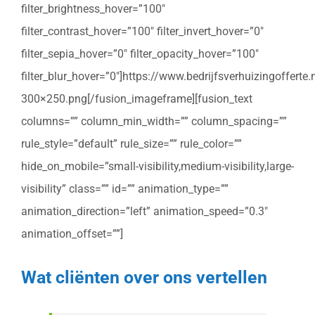
filter_brightness_hover=”100″
filter_contrast_hover=”100″ filter_invert_hover=”0″
filter_sepia_hover=”0″ filter_opacity_hover=”100″
filter_blur_hover=”0″]https://www.bedrijfsverhuizingoffert
300×250.png[/fusion_imageframe][fusion_text
columns=”” column_min_width=”” column_spacing=””
rule_style=”default” rule_size=”” rule_color=””
hide_on_mobile=”small-visibility,medium-visibility,large-
visibility” class=”” id=”” animation_type=””
animation_direction=”left” animation_speed=”0.3″
animation_offset=””]
Wat cliënten over ons vertellen