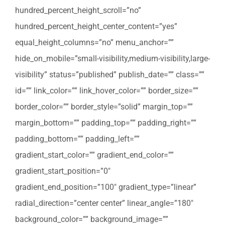
hundred_percent_height_scroll=”no”
hundred_percent_height_center_content=”yes”
equal_height_columns=”no” menu_anchor=””
hide_on_mobile=”small-visibility,medium-visibility,large-
visibility” status=”published” publish_date=”” class=””
id=”” link_color=”” link_hover_color=”” border_size=””
border_color=”” border_style=”solid” margin_top=””
margin_bottom=”” padding_top=”” padding_right=””
padding_bottom=”” padding_left=””
gradient_start_color=”” gradient_end_color=””
gradient_start_position=”0″
gradient_end_position=”100″ gradient_type=”linear”
radial_direction=”center center” linear_angle=”180″
background_color=”” background_image=””