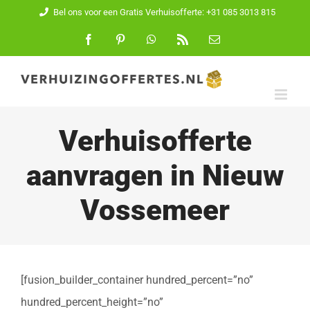
Ga
Bel ons voor een Gratis Verhuisofferte: +31 085 3013 815
naar
Facebook
Pinterest
WhatsApp
Rss
E-
mail
inhoud
Verhuisofferte
aanvragen in Nieuw
Vossemeer
[fusion_builder_container hundred_percent=”no”
hundred_percent_height=”no”