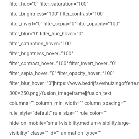
filter_hue=”0″ filter_saturation=”100″
filter_brightness=”100″ filter_contrast=”100″
filter_invert=”0″ filter_sepia=”0″ filter_opacity=”100″
filter_blur=”0″ filter_hue_hover=”0″
filter_saturation_hover=”100″
filter_brightness_hover=”100″
filter_contrast_hover=”100″ filter_invert_hover=”0″
filter_sepia_hover=”0″ filter_opacity_hover=”100″
filter_blur_hover=”0″]https://www.bedrijfsverhuizingoffert
300×250.png[/fusion_imageframe][fusion_text
columns=”” column_min_width=”” column_spacing=””
rule_style=”default” rule_size=”” rule_color=””
hide_on_mobile=”small-visibility,medium-visibility,large-
visibility” class=”” id=”” animation_type=””