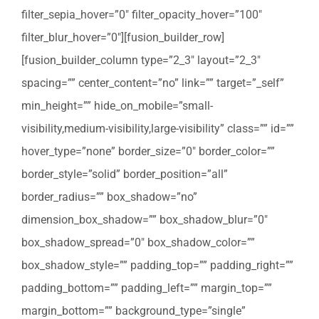
filter_sepia_hover=”0″ filter_opacity_hover=”100″
filter_blur_hover=”0″][fusion_builder_row]
[fusion_builder_column type=”2_3″ layout=”2_3″
spacing=”” center_content=”no” link=”” target=”_self”
min_height=”” hide_on_mobile=”small-
visibility,medium-visibility,large-visibility” class=”” id=””
hover_type=”none” border_size=”0″ border_color=””
border_style=”solid” border_position=”all”
border_radius=”” box_shadow=”no”
dimension_box_shadow=”” box_shadow_blur=”0″
box_shadow_spread=”0″ box_shadow_color=””
box_shadow_style=”” padding_top=”” padding_right=””
padding_bottom=”” padding_left=”” margin_top=””
margin_bottom=”” background_type=”single”