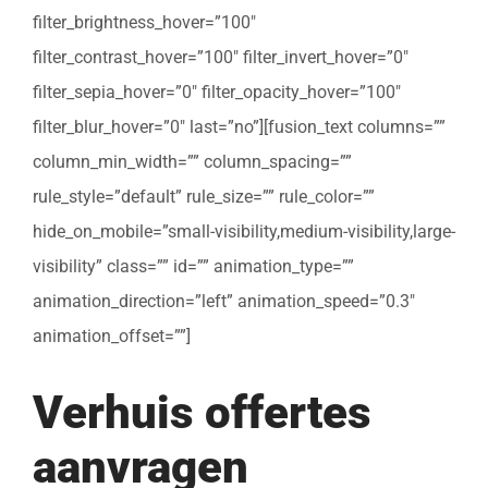
filter_brightness_hover=”100″
filter_contrast_hover=”100″ filter_invert_hover=”0″
filter_sepia_hover=”0″ filter_opacity_hover=”100″
filter_blur_hover=”0″ last=”no”][fusion_text columns=””
column_min_width=”” column_spacing=””
rule_style=”default” rule_size=”” rule_color=””
hide_on_mobile=”small-visibility,medium-visibility,large-
visibility” class=”” id=”” animation_type=””
animation_direction=”left” animation_speed=”0.3″
animation_offset=””]
Verhuis offertes
aanvragen