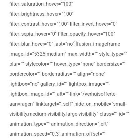
filter_saturation_hover=”100″
filter_brightness_hover=”100″
filter_contrast_hover=”100″ filter_invert_hover=”0″
filter_sepia_hover=”0″ filter_opacity_hover=”100″
filter_blur_hover=”0″ last=”no”][fusion_imageframe
image_id=”5325|medium” max_width=”” style_type=””
blur=”” stylecolor=”” hover_type=”none” bordersize=””
bordercolor=”” borderradius=”” align=”none”
lightbox=”no” gallery_id=”” lightbox_image=””
lightbox_image_id=”” alt=”” link=”/verhuisofferte-
aanvragen” linktarget=”_self” hide_on_mobile=”small-
visibility,medium-visibility,large-visibility” class=”” id=””
animation_type=”” animation_direction=”left”
animation_speed=”0.3″ animation_offset=””