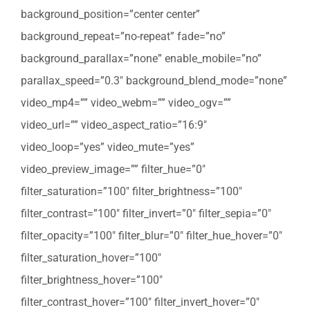
background_position=”center center”
background_repeat=”no-repeat” fade=”no”
background_parallax=”none” enable_mobile=”no”
parallax_speed=”0.3″ background_blend_mode=”none”
video_mp4=”” video_webm=”” video_ogv=””
video_url=”” video_aspect_ratio=”16:9″
video_loop=”yes” video_mute=”yes”
video_preview_image=”” filter_hue=”0″
filter_saturation=”100″ filter_brightness=”100″
filter_contrast=”100″ filter_invert=”0″ filter_sepia=”0″
filter_opacity=”100″ filter_blur=”0″ filter_hue_hover=”0″
filter_saturation_hover=”100″
filter_brightness_hover=”100″
filter_contrast_hover=”100″ filter_invert_hover=”0″