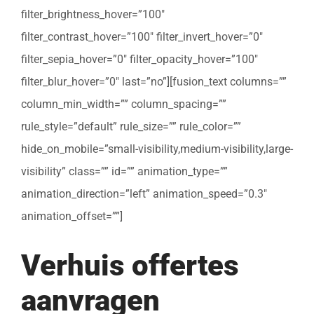
filter_brightness_hover=”100″
filter_contrast_hover=”100″ filter_invert_hover=”0″
filter_sepia_hover=”0″ filter_opacity_hover=”100″
filter_blur_hover=”0″ last=”no”][fusion_text columns=””
column_min_width=”” column_spacing=””
rule_style=”default” rule_size=”” rule_color=””
hide_on_mobile=”small-visibility,medium-visibility,large-
visibility” class=”” id=”” animation_type=””
animation_direction=”left” animation_speed=”0.3″
animation_offset=””]
Verhuis offertes
aanvragen