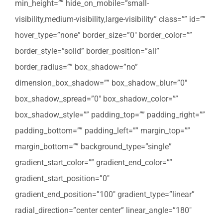
min_height=”” hide_on_mobile=”small-
visibility,medium-visibility,large-visibility” class=”” id=””
hover_type=”none” border_size=”0″ border_color=””
border_style=”solid” border_position=”all”
border_radius=”” box_shadow=”no”
dimension_box_shadow=”” box_shadow_blur=”0″
box_shadow_spread=”0″ box_shadow_color=””
box_shadow_style=”” padding_top=”” padding_right=””
padding_bottom=”” padding_left=”” margin_top=””
margin_bottom=”” background_type=”single”
gradient_start_color=”” gradient_end_color=””
gradient_start_position=”0″
gradient_end_position=”100″ gradient_type=”linear”
radial_direction=”center center” linear_angle=”180″