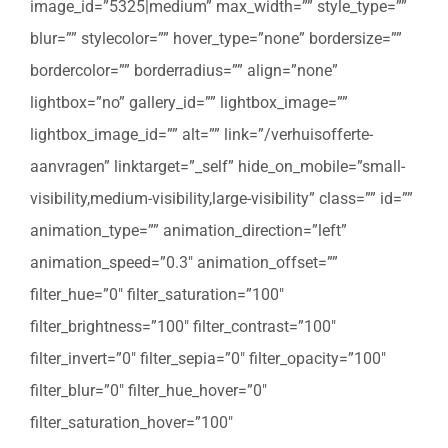
image_id=”5325|medium” max_width=”” style_type=””
blur=”” stylecolor=”” hover_type=”none” bordersize=””
bordercolor=”” borderradius=”” align=”none”
lightbox=”no” gallery_id=”” lightbox_image=””
lightbox_image_id=”” alt=”” link=”/verhuisofferte-
aanvragen” linktarget=”_self” hide_on_mobile=”small-
visibility,medium-visibility,large-visibility” class=”” id=””
animation_type=”” animation_direction=”left”
animation_speed=”0.3″ animation_offset=””
filter_hue=”0″ filter_saturation=”100″
filter_brightness=”100″ filter_contrast=”100″
filter_invert=”0″ filter_sepia=”0″ filter_opacity=”100″
filter_blur=”0″ filter_hue_hover=”0″
filter_saturation_hover=”100″