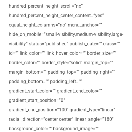
hundred_percent_height_scroll=”no”
hundred_percent_height_center_content=”yes”
equal_height_columns=”no” menu_anchor=””
hide_on_mobile=”small-visibility,medium-visibility,large-
visibility” status=”published” publish_date=”” class=””
id=”” link_color=”” link_hover_color=”” border_size=””
border_color=”” border_style=”solid” margin_top=””
margin_bottom=”” padding_top=”” padding_right=””
padding_bottom=”” padding_left=””
gradient_start_color=”” gradient_end_color=””
gradient_start_position=”0″
gradient_end_position=”100″ gradient_type=”linear”
radial_direction=”center center” linear_angle=”180″
background_color=”” background_image=””