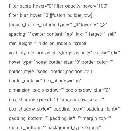
filter_sepia_hover=”0″ filter_opacity_hover=”100″
filter_blur_hover=”0″][fusion_builder_row]
[fusion_builder_column type=”2_3″ layout=”2_3″
spacing=”” center_content=”no” link=”” target=”_self”
min_height=”” hide_on_mobile=”small-
visibility,medium-visibility,large-visibility” class=”” id=””
hover_type=”none” border_size=”0″ border_color=””
border_style=”solid” border_position=”all”
border_radius=”” box_shadow=”no”
dimension_box_shadow=”” box_shadow_blur=”0″
box_shadow_spread=”0″ box_shadow_color=””
box_shadow_style=”” padding_top=”” padding_right=””
padding_bottom=”” padding_left=”” margin_top=””
margin_bottom=”” background_type=”single”