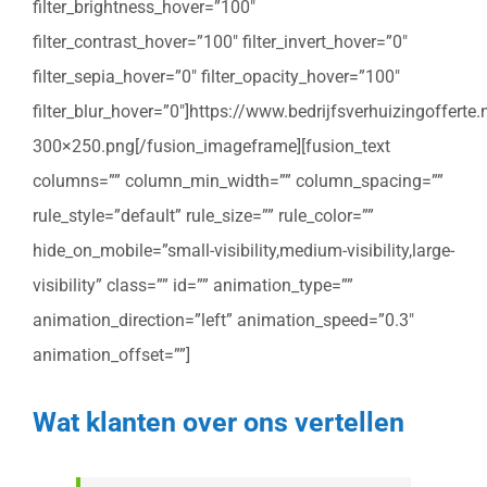
filter_brightness_hover=”100″
filter_contrast_hover=”100″ filter_invert_hover=”0″
filter_sepia_hover=”0″ filter_opacity_hover=”100″
filter_blur_hover=”0″]https://www.bedrijfsverhuizingoffert
300×250.png[/fusion_imageframe][fusion_text
columns=”” column_min_width=”” column_spacing=””
rule_style=”default” rule_size=”” rule_color=””
hide_on_mobile=”small-visibility,medium-visibility,large-
visibility” class=”” id=”” animation_type=””
animation_direction=”left” animation_speed=”0.3″
animation_offset=””]
Wat klanten over ons vertellen