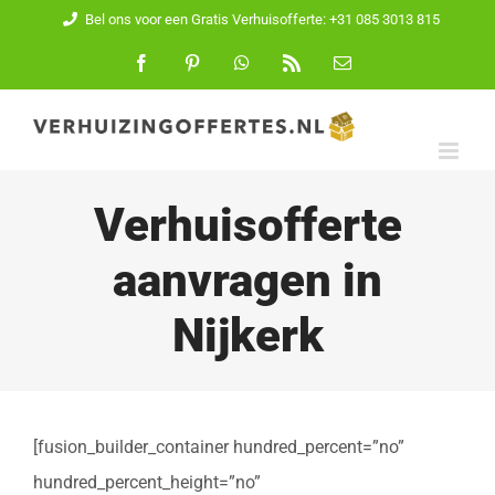
Ga
Bel ons voor een Gratis Verhuisofferte: +31 085 3013 815
naar
Facebook
Pinterest
WhatsApp
Rss
E-
mail
inhoud
Verhuisofferte
aanvragen in
Nijkerk
[fusion_builder_container hundred_percent=”no”
hundred_percent_height=”no”