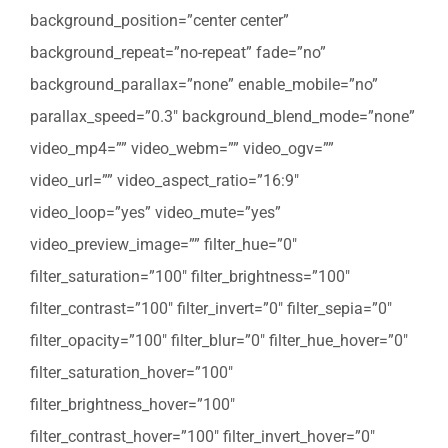
background_position=”center center”
background_repeat=”no-repeat” fade=”no”
background_parallax=”none” enable_mobile=”no”
parallax_speed=”0.3″ background_blend_mode=”none”
video_mp4=”” video_webm=”” video_ogv=””
video_url=”” video_aspect_ratio=”16:9″
video_loop=”yes” video_mute=”yes”
video_preview_image=”” filter_hue=”0″
filter_saturation=”100″ filter_brightness=”100″
filter_contrast=”100″ filter_invert=”0″ filter_sepia=”0″
filter_opacity=”100″ filter_blur=”0″ filter_hue_hover=”0″
filter_saturation_hover=”100″
filter_brightness_hover=”100″
filter_contrast_hover=”100″ filter_invert_hover=”0″