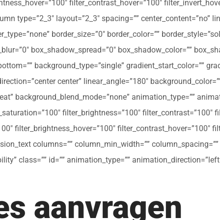
ghtness_hover=”100″ filter_contrast_hover=”100″ filter_invert_hov
olumn type=”2_3″ layout=”2_3″ spacing=”” center_content=”no” li
 hover_type=”none” border_size=”0″ border_color=”” border_style=”s
ur=”0″ box_shadow_spread=”0″ box_shadow_color=”” box_shad
ttom=”” background_type=”single” gradient_start_color=”” gradi
_direction=”center center” linear_angle=”180″ background_colo
peat” background_blend_mode=”none” animation_type=”” animati
r_saturation=”100″ filter_brightness=”100″ filter_contrast=”100″ fil
”100″ filter_brightness_hover=”100″ filter_contrast_hover=”100″ fi
[fusion_text columns=”” column_min_width=”” column_spacing=”” ru
ibility” class=”” id=”” animation_type=”” animation_direction=”l
tes aanvragen