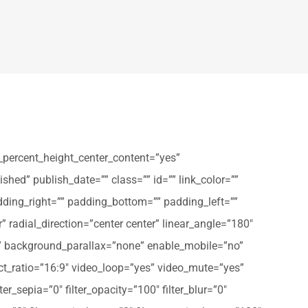
_percent_height_center_content=”yes”
shed” publish_date=”” class=”” id=”” link_color=””
dding_right=”” padding_bottom=”” padding_left=””
” radial_direction=”center center” linear_angle=”180″
” background_parallax=”none” enable_mobile=”no”
t_ratio=”16:9″ video_loop=”yes” video_mute=”yes”
ter_sepia=”0″ filter_opacity=”100″ filter_blur=”0″