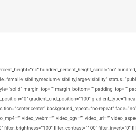
ercent_height=”no” hundred_percent_height_scroll=”no” hundred
all-visibility,medium-visibility,large-visibility” status=”publi
_style=”solid” margin_top=”” margin_bottom=”” padding_top=”” pa
t_position=”0″ gradient_end_position=”100″ gradient_type=”linear
tion=”center center” background_repeat=”no-repeat” fade=”no
_mp4=”” video_webm=”” video_ogv=”” video_url=”” video_aspec
filter_brightness=”100″ filter_contrast=”100″ filter_invert=”0″ fil