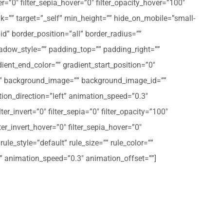
er=”0″ filter_sepia_hover=”0″ filter_opacity_hover=”100″
nk=”” target=”_self” min_height=”” hide_on_mobile=”small-
olid” border_position=”all” border_radius=””
ow_style=”” padding_top=”” padding_right=””
ent_end_color=”” gradient_start_position=”0″
r=”” background_image=”” background_image_id=””
on_direction=”left” animation_speed=”0.3″
ter_invert=”0″ filter_sepia=”0″ filter_opacity=”100″
lter_invert_hover=”0″ filter_sepia_hover=”0″
le_style=”default” rule_size=”” rule_color=””
eft” animation_speed=”0.3″ animation_offset=””]