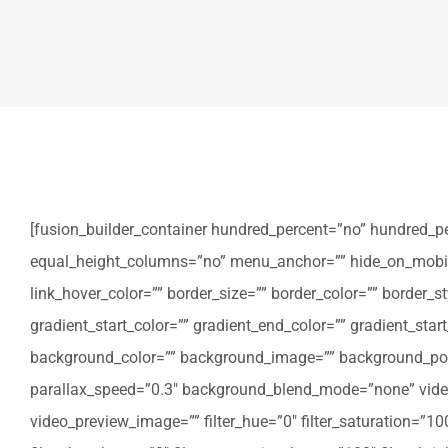
[fusion_builder_container hundred_percent=”no” hundred_p
equal_height_columns=”no” menu_anchor=”” hide_on_mobile=”sm
link_hover_color=”” border_size=”” border_color=”” border
gradient_start_color=”” gradient_end_color=”” gradient_star
background_color=”” background_image=”” background_posi
parallax_speed=”0.3″ background_blend_mode=”none” video
video_preview_image=”” filter_hue=”0″ filter_saturation=”100″ 