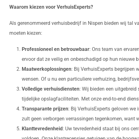
Waarom kiezen voor VerhuisExperts?
Als gerenommeerd verhuisbedrijf in Nispen bieden wij tal v
moeten kiezen:
Professioneel en betrouwbaar
: Ons team van ervaren
ervoor dat ze veilig en onbeschadigd op hun nieuw
Maatwerkoplossingen
: Bij VerhuisExperts begrijpen
wensen. Of u nu een particuliere verhuizing, bedrijfsv
Volledige verhuisdiensten
: Wij bieden een uitgebrei
tijdelijke opslagfaciliteiten. Met onze end-to-end die
Transparante prijzen
: Bij VerhuisExperts geloven we 
zult geen verborgen verrassingen tegenkomen, want w
Klanttevredenheid
: Uw tevredenheid staat bij ons ce
voldoen. Onze klantrecensies getuigen van de hoogwaa