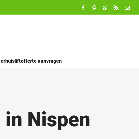
Facebook
Pinterest
WhatsApp
Rss
E-
mail
erhuisliftofferte aanvragen
 in Nispen