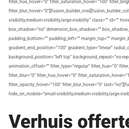
filter_hue_hover=”0″ filter_saturation_hover=”100″ filter_bri
filter_blur_hover=”0″][fusion_builder_row][fusion_builder_c
visibility,medium-visibility,large-visibility” class=”” id=””
box_shadow=”no” dimension_box_shadow=”” box_shadow_bl
padding_bottom=”” padding_left=”” margin_top=”” margin_bo
gradient_end_position=”100″ gradient_type=”linear” radial
background_position=”left top” background_repeat=”no-re
animation_offset=”” filter_type=”regular” filter_hue=”0″ filte
filter_blur=”0″ filter_hue_hover=”0″ filter_saturation_hover=
filter_opacity_hover=”100″ filter_blur_hover=”0″ last=”no”]
hide_on_mobile=”small-visibility,medium-visibility,large-vis
Verhuis offer