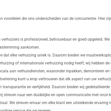
an voordelen die ons onderscheiden van de concurrentie. Hier z
 verhuizers is professioneel, betrouwbaar en goed opgeleid. We
e bestemming aankomen.
 we dat elke verhuizing uniek is. Daarom bieden we maatwerkopl
erhuizing of internationale verhuizing nodig heeft, wij hebben de
d scala aan verhuisdiensten, waaronder inpakken, demonteren en 
nstverlening kunt u erop vertrouwen dat elk aspect van uw verhu
in transparantie en eerlijkheid. Daarom bieden wij gedetailleerde
ij streven naar een duidelijke en open communicatie met onze k
ntraal. We streven ernaar om elke klant een uitstekende ervaring
rdige service die we leveren.