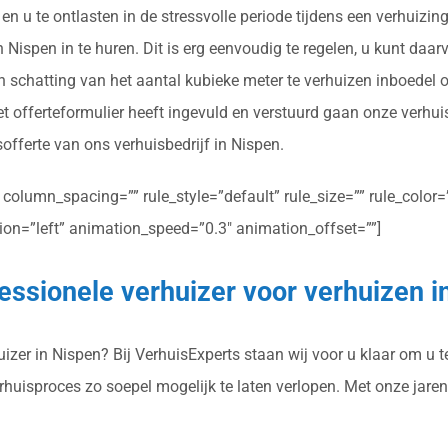
en u te ontlasten in de stressvolle periode tijdens een verhuizi
Nispen in te huren. Dit is erg eenvoudig te regelen, u kunt daarv
n schatting van het aantal kubieke meter te verhuizen inboedel 
 offerteformulier heeft ingevuld en verstuurd gaan onze verhui
sofferte van ons verhuisbedrijf in Nispen.
olumn_spacing=”” rule_style=”default” rule_size=”” rule_color=””
ction=”left” animation_speed=”0.3″ animation_offset=””]
essionele verhuizer voor verhuizen i
zer in Nispen? Bij VerhuisExperts staan wij voor u klaar om u te
erhuisproces zo soepel mogelijk te laten verlopen. Met onze jar