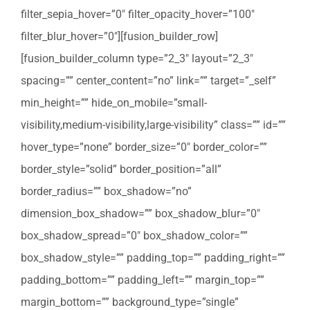
filter_sepia_hover=”0″ filter_opacity_hover=”100″
filter_blur_hover=”0″][fusion_builder_row]
[fusion_builder_column type=”2_3″ layout=”2_3″
spacing=”” center_content=”no” link=”” target=”_self”
min_height=”” hide_on_mobile=”small-
visibility,medium-visibility,large-visibility” class=”” id=””
hover_type=”none” border_size=”0″ border_color=””
border_style=”solid” border_position=”all”
border_radius=”” box_shadow=”no”
dimension_box_shadow=”” box_shadow_blur=”0″
box_shadow_spread=”0″ box_shadow_color=””
box_shadow_style=”” padding_top=”” padding_right=””
padding_bottom=”” padding_left=”” margin_top=””
margin_bottom=”” background_type=”single”