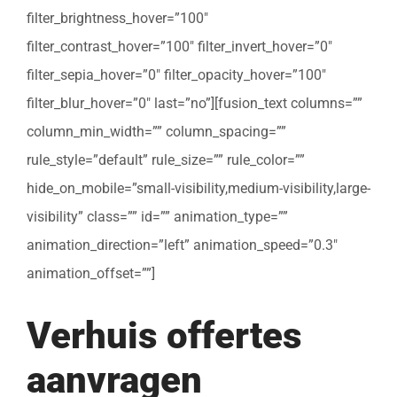
filter_brightness_hover=”100″
filter_contrast_hover=”100″ filter_invert_hover=”0″
filter_sepia_hover=”0″ filter_opacity_hover=”100″
filter_blur_hover=”0″ last=”no”][fusion_text columns=””
column_min_width=”” column_spacing=””
rule_style=”default” rule_size=”” rule_color=””
hide_on_mobile=”small-visibility,medium-visibility,large-
visibility” class=”” id=”” animation_type=””
animation_direction=”left” animation_speed=”0.3″
animation_offset=””]
Verhuis offertes
aanvragen