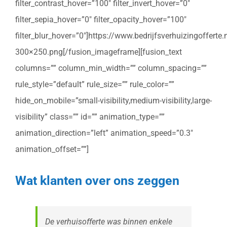
filter_contrast_hover=”100″ filter_invert_hover=”0″
filter_sepia_hover=”0″ filter_opacity_hover=”100″
filter_blur_hover=”0″]https://www.bedrijfsverhuizingoffert
300×250.png[/fusion_imageframe][fusion_text
columns=”” column_min_width=”” column_spacing=””
rule_style=”default” rule_size=”” rule_color=””
hide_on_mobile=”small-visibility,medium-visibility,large-
visibility” class=”” id=”” animation_type=””
animation_direction=”left” animation_speed=”0.3″
animation_offset=””]
Wat klanten over ons zeggen
De verhuisofferte was binnen enkele