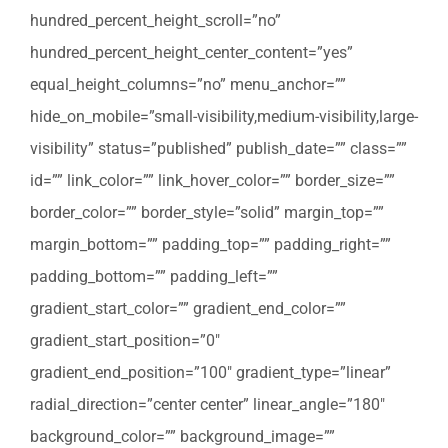
hundred_percent_height_scroll=”no”
hundred_percent_height_center_content=”yes”
equal_height_columns=”no” menu_anchor=””
hide_on_mobile=”small-visibility,medium-visibility,large-
visibility” status=”published” publish_date=”” class=””
id=”” link_color=”” link_hover_color=”” border_size=””
border_color=”” border_style=”solid” margin_top=””
margin_bottom=”” padding_top=”” padding_right=””
padding_bottom=”” padding_left=””
gradient_start_color=”” gradient_end_color=””
gradient_start_position=”0″
gradient_end_position=”100″ gradient_type=”linear”
radial_direction=”center center” linear_angle=”180″
background_color=”” background_image=””