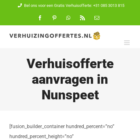
Ga
Bel ons voor een Gratis Verhuisofferte: +31 085 3013 815
naar
Facebook
Pinterest
WhatsApp
Rss
E-
mail
inhoud
Verhuisofferte
aanvragen in
Nunspeet
[fusion_builder_container hundred_percent=”no”
hundred_percent_height=”no”