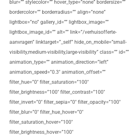
blur=”” stylecolor=”” hover_type=”none” bordersize=””
bordercolor=”” borderradius=”” align=”none”
lightbox=”no” gallery_id=”” lightbox_image=””
lightbox_image_id=”” alt=”” link=”/verhuisofferte-
aanvragen” linktarget=”_self” hide_on_mobile=”small-
visibility,medium-visibility,large-visibility” class=”” id=””
animation_type=”” animation_direction=”left”
animation_speed=”0.3″ animation_offset=””
filter_hue=”0″ filter_saturation=”100″
filter_brightness=”100″ filter_contrast=”100″
filter_invert=”0″ filter_sepia=”0″ filter_opacity=”100″
filter_blur=”0″ filter_hue_hover=”0″
filter_saturation_hover=”100″
filter_brightness_hover=”100″