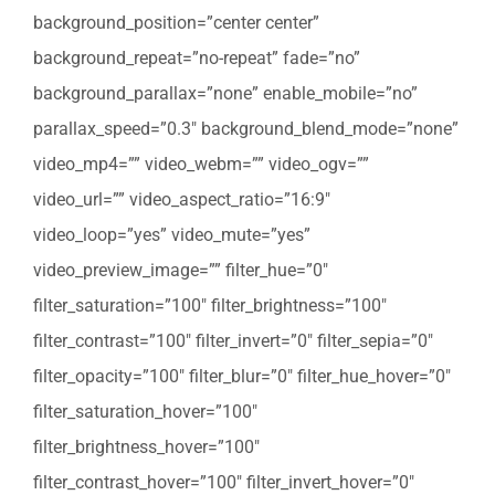
background_position=”center center”
background_repeat=”no-repeat” fade=”no”
background_parallax=”none” enable_mobile=”no”
parallax_speed=”0.3″ background_blend_mode=”none”
video_mp4=”” video_webm=”” video_ogv=””
video_url=”” video_aspect_ratio=”16:9″
video_loop=”yes” video_mute=”yes”
video_preview_image=”” filter_hue=”0″
filter_saturation=”100″ filter_brightness=”100″
filter_contrast=”100″ filter_invert=”0″ filter_sepia=”0″
filter_opacity=”100″ filter_blur=”0″ filter_hue_hover=”0″
filter_saturation_hover=”100″
filter_brightness_hover=”100″
filter_contrast_hover=”100″ filter_invert_hover=”0″