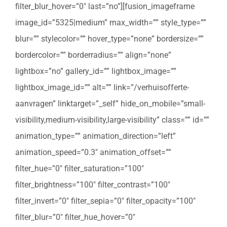
filter_blur_hover=”0″ last=”no”][fusion_imageframe
image_id=”5325|medium” max_width=”” style_type=””
blur=”” stylecolor=”” hover_type=”none” bordersize=””
bordercolor=”” borderradius=”” align=”none”
lightbox=”no” gallery_id=”” lightbox_image=””
lightbox_image_id=”” alt=”” link=”/verhuisofferte-
aanvragen” linktarget=”_self” hide_on_mobile=”small-
visibility,medium-visibility,large-visibility” class=”” id=””
animation_type=”” animation_direction=”left”
animation_speed=”0.3″ animation_offset=””
filter_hue=”0″ filter_saturation=”100″
filter_brightness=”100″ filter_contrast=”100″
filter_invert=”0″ filter_sepia=”0″ filter_opacity=”100″
filter_blur=”0″ filter_hue_hover=”0″