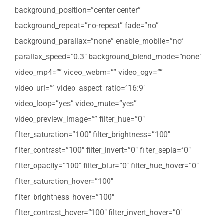
background_position=”center center”
background_repeat=”no-repeat” fade=”no”
background_parallax=”none” enable_mobile=”no”
parallax_speed=”0.3″ background_blend_mode=”none”
video_mp4=”” video_webm=”” video_ogv=””
video_url=”” video_aspect_ratio=”16:9″
video_loop=”yes” video_mute=”yes”
video_preview_image=”” filter_hue=”0″
filter_saturation=”100″ filter_brightness=”100″
filter_contrast=”100″ filter_invert=”0″ filter_sepia=”0″
filter_opacity=”100″ filter_blur=”0″ filter_hue_hover=”0″
filter_saturation_hover=”100″
filter_brightness_hover=”100″
filter_contrast_hover=”100″ filter_invert_hover=”0″