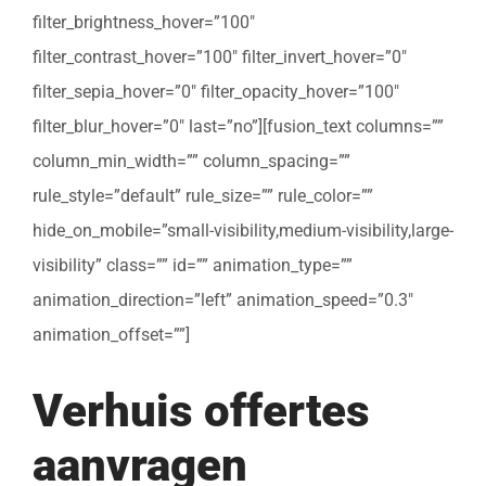
filter_brightness_hover=”100″
filter_contrast_hover=”100″ filter_invert_hover=”0″
filter_sepia_hover=”0″ filter_opacity_hover=”100″
filter_blur_hover=”0″ last=”no”][fusion_text columns=””
column_min_width=”” column_spacing=””
rule_style=”default” rule_size=”” rule_color=””
hide_on_mobile=”small-visibility,medium-visibility,large-
visibility” class=”” id=”” animation_type=””
animation_direction=”left” animation_speed=”0.3″
animation_offset=””]
Verhuis offertes
aanvragen