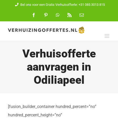
Ga
Bel ons voor een Gratis Verhuisofferte: +31 085 3013 815
naar
Facebook
Pinterest
WhatsApp
Rss
E-
mail
inhoud
Verhuisofferte
aanvragen in
Odiliapeel
[fusion_builder_container hundred_percent=”no”
hundred_percent_height=”no”