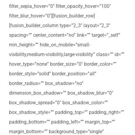
filter_sepia_hover=”0″ filter_opacity_hover=”100″
filter_blur_hover=”0″][fusion_builder_row]
[fusion_builder_column type=”2_3″ layout=”2_3″
spacing=”” center_content=”no” link=”” target=”_self”
min_height=”” hide_on_mobile=”small-
visibility,medium-visibility,large-visibility” class=”” id=””
hover_type=”none” border_size=”0″ border_color=””
border_style=”solid” border_position=”all”
border_radius=”” box_shadow=”no”
dimension_box_shadow=”” box_shadow_blur=”0″
box_shadow_spread=”0″ box_shadow_color=””
box_shadow_style=”” padding_top=”” padding_right=””
padding_bottom=”” padding_left=”” margin_top=””
margin_bottom=”” background_type=”single”