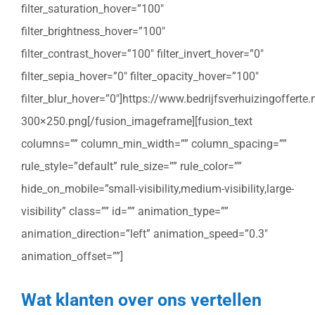
filter_saturation_hover=”100″
filter_brightness_hover=”100″
filter_contrast_hover=”100″ filter_invert_hover=”0″
filter_sepia_hover=”0″ filter_opacity_hover=”100″
filter_blur_hover=”0″]https://www.bedrijfsverhuizingoffert
300×250.png[/fusion_imageframe][fusion_text
columns=”” column_min_width=”” column_spacing=””
rule_style=”default” rule_size=”” rule_color=””
hide_on_mobile=”small-visibility,medium-visibility,large-
visibility” class=”” id=”” animation_type=””
animation_direction=”left” animation_speed=”0.3″
animation_offset=””]
Wat klanten over ons vertellen