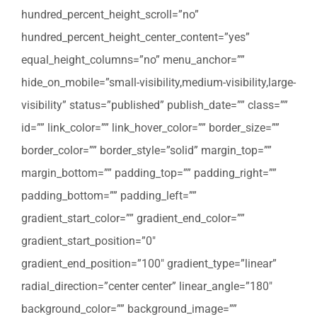
hundred_percent_height_scroll=”no”
hundred_percent_height_center_content=”yes”
equal_height_columns=”no” menu_anchor=””
hide_on_mobile=”small-visibility,medium-visibility,large-
visibility” status=”published” publish_date=”” class=””
id=”” link_color=”” link_hover_color=”” border_size=””
border_color=”” border_style=”solid” margin_top=””
margin_bottom=”” padding_top=”” padding_right=””
padding_bottom=”” padding_left=””
gradient_start_color=”” gradient_end_color=””
gradient_start_position=”0″
gradient_end_position=”100″ gradient_type=”linear”
radial_direction=”center center” linear_angle=”180″
background_color=”” background_image=””