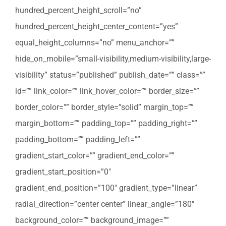
hundred_percent_height_scroll=”no”
hundred_percent_height_center_content=”yes”
equal_height_columns=”no” menu_anchor=””
hide_on_mobile=”small-visibility,medium-visibility,large-
visibility” status=”published” publish_date=”” class=””
id=”” link_color=”” link_hover_color=”” border_size=””
border_color=”” border_style=”solid” margin_top=””
margin_bottom=”” padding_top=”” padding_right=””
padding_bottom=”” padding_left=””
gradient_start_color=”” gradient_end_color=””
gradient_start_position=”0″
gradient_end_position=”100″ gradient_type=”linear”
radial_direction=”center center” linear_angle=”180″
background_color=”” background_image=””