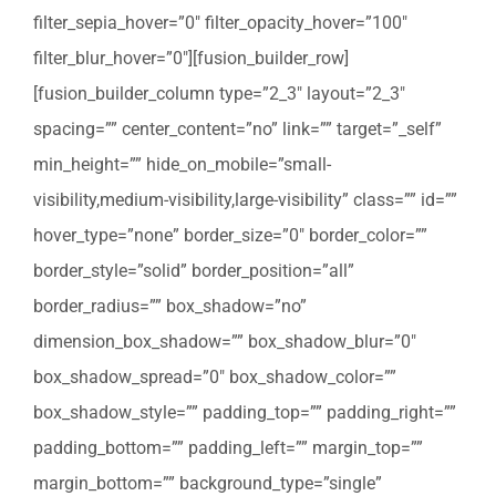
filter_sepia_hover=”0″ filter_opacity_hover=”100″
filter_blur_hover=”0″][fusion_builder_row]
[fusion_builder_column type=”2_3″ layout=”2_3″
spacing=”” center_content=”no” link=”” target=”_self”
min_height=”” hide_on_mobile=”small-
visibility,medium-visibility,large-visibility” class=”” id=””
hover_type=”none” border_size=”0″ border_color=””
border_style=”solid” border_position=”all”
border_radius=”” box_shadow=”no”
dimension_box_shadow=”” box_shadow_blur=”0″
box_shadow_spread=”0″ box_shadow_color=””
box_shadow_style=”” padding_top=”” padding_right=””
padding_bottom=”” padding_left=”” margin_top=””
margin_bottom=”” background_type=”single”