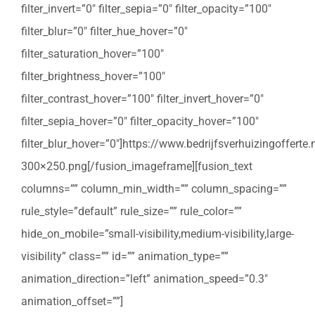
filter_invert=”0″ filter_sepia=”0″ filter_opacity=”100″
filter_blur=”0″ filter_hue_hover=”0″
filter_saturation_hover=”100″
filter_brightness_hover=”100″
filter_contrast_hover=”100″ filter_invert_hover=”0″
filter_sepia_hover=”0″ filter_opacity_hover=”100″
filter_blur_hover=”0″]https://www.bedrijfsverhuizingoffert
300×250.png[/fusion_imageframe][fusion_text
columns=”” column_min_width=”” column_spacing=””
rule_style=”default” rule_size=”” rule_color=””
hide_on_mobile=”small-visibility,medium-visibility,large-
visibility” class=”” id=”” animation_type=””
animation_direction=”left” animation_speed=”0.3″
animation_offset=””]