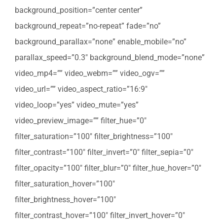
background_position=”center center”
background_repeat=”no-repeat” fade=”no”
background_parallax=”none” enable_mobile=”no”
parallax_speed=”0.3″ background_blend_mode=”none”
video_mp4=”” video_webm=”” video_ogv=””
video_url=”” video_aspect_ratio=”16:9″
video_loop=”yes” video_mute=”yes”
video_preview_image=”” filter_hue=”0″
filter_saturation=”100″ filter_brightness=”100″
filter_contrast=”100″ filter_invert=”0″ filter_sepia=”0″
filter_opacity=”100″ filter_blur=”0″ filter_hue_hover=”0″
filter_saturation_hover=”100″
filter_brightness_hover=”100″
filter_contrast_hover=”100″ filter_invert_hover=”0″