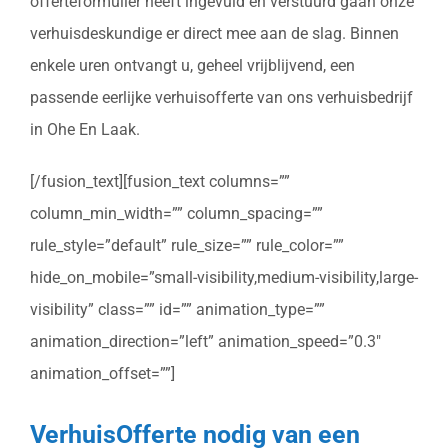
offerteformulier heeft ingevuld en verstuurd gaan onze
verhuisdeskundige er direct mee aan de slag. Binnen
enkele uren ontvangt u, geheel vrijblijvend, een
passende eerlijke verhuisofferte van ons verhuisbedrijf
in Ohe En Laak.
[/fusion_text][fusion_text columns=””
column_min_width=”” column_spacing=””
rule_style=”default” rule_size=”” rule_color=””
hide_on_mobile=”small-visibility,medium-visibility,large-
visibility” class=”” id=”” animation_type=””
animation_direction=”left” animation_speed=”0.3″
animation_offset=””]
VerhuisOfferte nodig van een