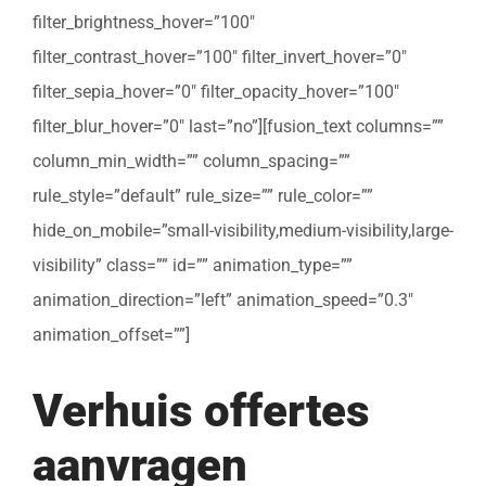
filter_brightness_hover=”100″
filter_contrast_hover=”100″ filter_invert_hover=”0″
filter_sepia_hover=”0″ filter_opacity_hover=”100″
filter_blur_hover=”0″ last=”no”][fusion_text columns=””
column_min_width=”” column_spacing=””
rule_style=”default” rule_size=”” rule_color=””
hide_on_mobile=”small-visibility,medium-visibility,large-
visibility” class=”” id=”” animation_type=””
animation_direction=”left” animation_speed=”0.3″
animation_offset=””]
Verhuis offertes
aanvragen