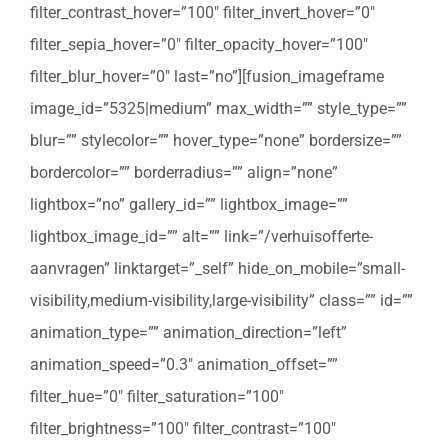
filter_contrast_hover=”100″ filter_invert_hover=”0″
filter_sepia_hover=”0″ filter_opacity_hover=”100″
filter_blur_hover=”0″ last=”no”][fusion_imageframe
image_id=”5325|medium” max_width=”” style_type=””
blur=”” stylecolor=”” hover_type=”none” bordersize=””
bordercolor=”” borderradius=”” align=”none”
lightbox=”no” gallery_id=”” lightbox_image=””
lightbox_image_id=”” alt=”” link=”/verhuisofferte-
aanvragen” linktarget=”_self” hide_on_mobile=”small-
visibility,medium-visibility,large-visibility” class=”” id=””
animation_type=”” animation_direction=”left”
animation_speed=”0.3″ animation_offset=””
filter_hue=”0″ filter_saturation=”100″
filter_brightness=”100″ filter_contrast=”100″