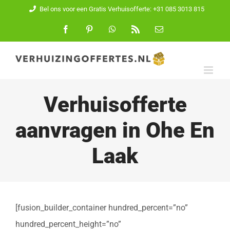
Ga
Bel ons voor een Gratis Verhuisofferte: +31 085 3013 815
naar
Facebook
Pinterest
WhatsApp
Rss
E-
mail
inhoud
Verhuisofferte
aanvragen in Ohe En
Laak
[fusion_builder_container hundred_percent=”no”
hundred_percent_height=”no”