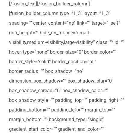
[/fusion_text][/fusion_builder_column]
[fusion_builder_column type=”1_3″ layout=”1_3″
spacing=”” center_content=”no” link=”” target=”_self”
min_height=”” hide_on_mobile=”small-
visibility,medium-visibility,large-visibility” class=”” id=””
hover_type=”none” border_size=”0″ border_color=””
border_style=”solid” border_position=”all”
border_radius=”” box_shadow=”no”
dimension_box_shadow=”” box_shadow_blur=”0″
box_shadow_spread=”0″ box_shadow_color=””
box_shadow_style=”” padding_top=”” padding_right=””
padding_bottom=”” padding_left=”” margin_top=””
margin_bottom=”” background_type=”single”
gradient_start_color=”” gradient_end_color=””