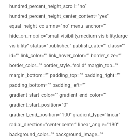
hundred_percent_height_scroll=”no”
hundred_percent_height_center_content=”yes”
equal_height_columns=”no” menu_anchor=””
hide_on_mobile=”small-visibility,medium-visibility,large-
visibility” status=”published” publish_date=”” class=””
id=”” link_color=”” link_hover_color=”” border_size=””
border_color=”” border_style=”solid” margin_top=””
margin_bottom=”” padding_top=”” padding_right=””
padding_bottom=”” padding_left=””
gradient_start_color=”” gradient_end_color=””
gradient_start_position=”0″
gradient_end_position=”100″ gradient_type=”linear”
radial_direction=”center center” linear_angle=”180″
background_color=”” background_image=””