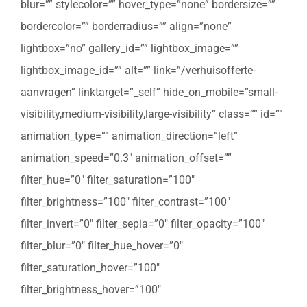
blur=”” stylecolor=”” hover_type=”none” bordersize=””
bordercolor=”” borderradius=”” align=”none”
lightbox=”no” gallery_id=”” lightbox_image=””
lightbox_image_id=”” alt=”” link=”/verhuisofferte-
aanvragen” linktarget=”_self” hide_on_mobile=”small-
visibility,medium-visibility,large-visibility” class=”” id=””
animation_type=”” animation_direction=”left”
animation_speed=”0.3″ animation_offset=””
filter_hue=”0″ filter_saturation=”100″
filter_brightness=”100″ filter_contrast=”100″
filter_invert=”0″ filter_sepia=”0″ filter_opacity=”100″
filter_blur=”0″ filter_hue_hover=”0″
filter_saturation_hover=”100″
filter_brightness_hover=”100″