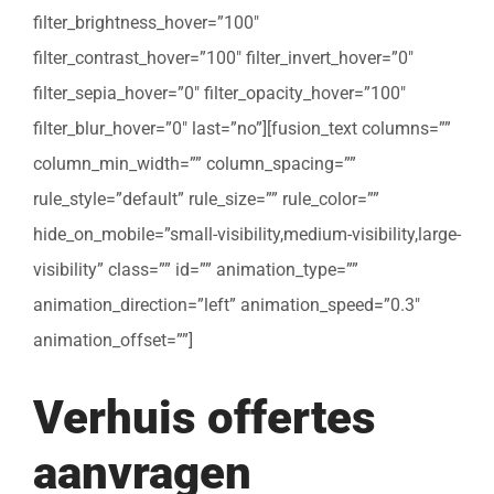
filter_brightness_hover=”100″
filter_contrast_hover=”100″ filter_invert_hover=”0″
filter_sepia_hover=”0″ filter_opacity_hover=”100″
filter_blur_hover=”0″ last=”no”][fusion_text columns=””
column_min_width=”” column_spacing=””
rule_style=”default” rule_size=”” rule_color=””
hide_on_mobile=”small-visibility,medium-visibility,large-
visibility” class=”” id=”” animation_type=””
animation_direction=”left” animation_speed=”0.3″
animation_offset=””]
Verhuis offertes
aanvragen