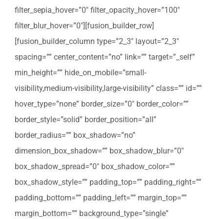
filter_sepia_hover=”0″ filter_opacity_hover=”100″
filter_blur_hover=”0″][fusion_builder_row]
[fusion_builder_column type=”2_3″ layout=”2_3″
spacing=”” center_content=”no” link=”” target=”_self”
min_height=”” hide_on_mobile=”small-
visibility,medium-visibility,large-visibility” class=”” id=””
hover_type=”none” border_size=”0″ border_color=””
border_style=”solid” border_position=”all”
border_radius=”” box_shadow=”no”
dimension_box_shadow=”” box_shadow_blur=”0″
box_shadow_spread=”0″ box_shadow_color=””
box_shadow_style=”” padding_top=”” padding_right=””
padding_bottom=”” padding_left=”” margin_top=””
margin_bottom=”” background_type=”single”