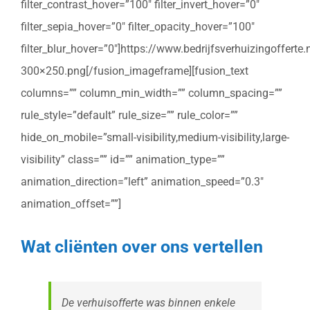
filter_contrast_hover=”100″ filter_invert_hover=”0″
filter_sepia_hover=”0″ filter_opacity_hover=”100″
filter_blur_hover=”0″]https://www.bedrijfsverhuizingoffert
300×250.png[/fusion_imageframe][fusion_text
columns=”” column_min_width=”” column_spacing=””
rule_style=”default” rule_size=”” rule_color=””
hide_on_mobile=”small-visibility,medium-visibility,large-
visibility” class=”” id=”” animation_type=””
animation_direction=”left” animation_speed=”0.3″
animation_offset=””]
Wat cliënten over ons vertellen
De verhuisofferte was binnen enkele