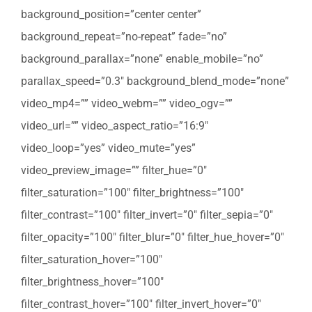
background_position=”center center”
background_repeat=”no-repeat” fade=”no”
background_parallax=”none” enable_mobile=”no”
parallax_speed=”0.3″ background_blend_mode=”none”
video_mp4=”” video_webm=”” video_ogv=””
video_url=”” video_aspect_ratio=”16:9″
video_loop=”yes” video_mute=”yes”
video_preview_image=”” filter_hue=”0″
filter_saturation=”100″ filter_brightness=”100″
filter_contrast=”100″ filter_invert=”0″ filter_sepia=”0″
filter_opacity=”100″ filter_blur=”0″ filter_hue_hover=”0″
filter_saturation_hover=”100″
filter_brightness_hover=”100″
filter_contrast_hover=”100″ filter_invert_hover=”0″