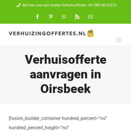
Ga
Bel ons voor een Gratis Verhuisofferte: +31 085 3013 815
naar
Facebook
Pinterest
WhatsApp
Rss
E-
mail
inhoud
Verhuisofferte
aanvragen in
Oirsbeek
[fusion_builder_container hundred_percent=”no”
hundred_percent_height=”no”