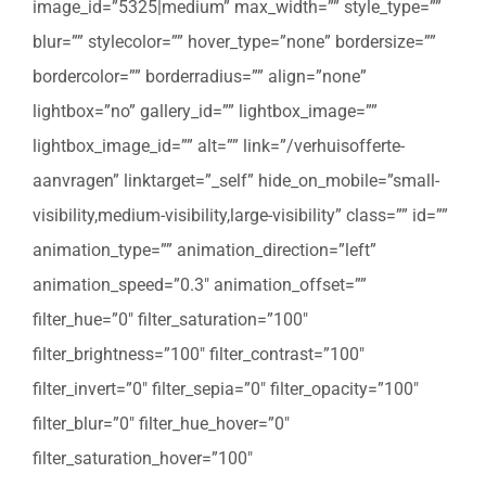
image_id=”5325|medium” max_width=”” style_type=””
blur=”” stylecolor=”” hover_type=”none” bordersize=””
bordercolor=”” borderradius=”” align=”none”
lightbox=”no” gallery_id=”” lightbox_image=””
lightbox_image_id=”” alt=”” link=”/verhuisofferte-
aanvragen” linktarget=”_self” hide_on_mobile=”small-
visibility,medium-visibility,large-visibility” class=”” id=””
animation_type=”” animation_direction=”left”
animation_speed=”0.3″ animation_offset=””
filter_hue=”0″ filter_saturation=”100″
filter_brightness=”100″ filter_contrast=”100″
filter_invert=”0″ filter_sepia=”0″ filter_opacity=”100″
filter_blur=”0″ filter_hue_hover=”0″
filter_saturation_hover=”100″