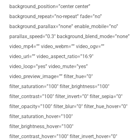
background_position=”center center”
background_repeat=”no-repeat” fade=”no”
background_parallax=”none” enable_mobile=”no”
parallax_speed=”0.3″ background_blend_mode=”none”
video_mp4=”” video_webm=”” video_ogv=””
video_url=”” video_aspect_ratio=”16:9″
video_loop=”yes” video_mute=”yes”
video_preview_image=”” filter_hue=”0″
filter_saturation=”100″ filter_brightness=”100″
filter_contrast=”100″ filter_invert=”0″ filter_sepia=”0″
filter_opacity=”100″ filter_blur=”0″ filter_hue_hover=”0″
filter_saturation_hover=”100″
filter_brightness_hover=”100″
filter_contrast_hover=”100″ filter_invert_hover=”0″