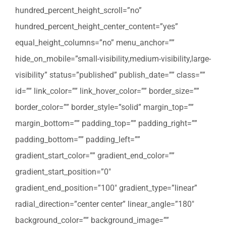
hundred_percent_height_scroll=”no”
hundred_percent_height_center_content=”yes”
equal_height_columns=”no” menu_anchor=””
hide_on_mobile=”small-visibility,medium-visibility,large-
visibility” status=”published” publish_date=”” class=””
id=”” link_color=”” link_hover_color=”” border_size=””
border_color=”” border_style=”solid” margin_top=””
margin_bottom=”” padding_top=”” padding_right=””
padding_bottom=”” padding_left=””
gradient_start_color=”” gradient_end_color=””
gradient_start_position=”0″
gradient_end_position=”100″ gradient_type=”linear”
radial_direction=”center center” linear_angle=”180″
background_color=”” background_image=””