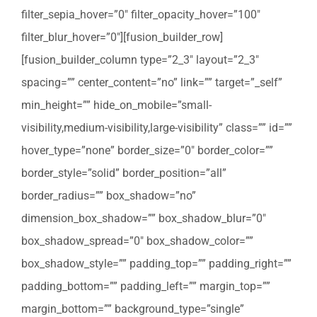
filter_sepia_hover=”0″ filter_opacity_hover=”100″
filter_blur_hover=”0″][fusion_builder_row]
[fusion_builder_column type=”2_3″ layout=”2_3″
spacing=”” center_content=”no” link=”” target=”_self”
min_height=”” hide_on_mobile=”small-
visibility,medium-visibility,large-visibility” class=”” id=””
hover_type=”none” border_size=”0″ border_color=””
border_style=”solid” border_position=”all”
border_radius=”” box_shadow=”no”
dimension_box_shadow=”” box_shadow_blur=”0″
box_shadow_spread=”0″ box_shadow_color=””
box_shadow_style=”” padding_top=”” padding_right=””
padding_bottom=”” padding_left=”” margin_top=””
margin_bottom=”” background_type=”single”