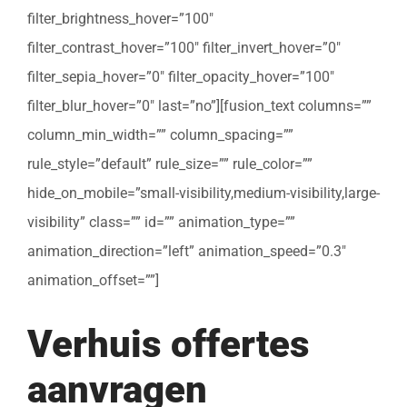
filter_brightness_hover=”100″
filter_contrast_hover=”100″ filter_invert_hover=”0″
filter_sepia_hover=”0″ filter_opacity_hover=”100″
filter_blur_hover=”0″ last=”no”][fusion_text columns=””
column_min_width=”” column_spacing=””
rule_style=”default” rule_size=”” rule_color=””
hide_on_mobile=”small-visibility,medium-visibility,large-
visibility” class=”” id=”” animation_type=””
animation_direction=”left” animation_speed=”0.3″
animation_offset=””]
Verhuis offertes
aanvragen