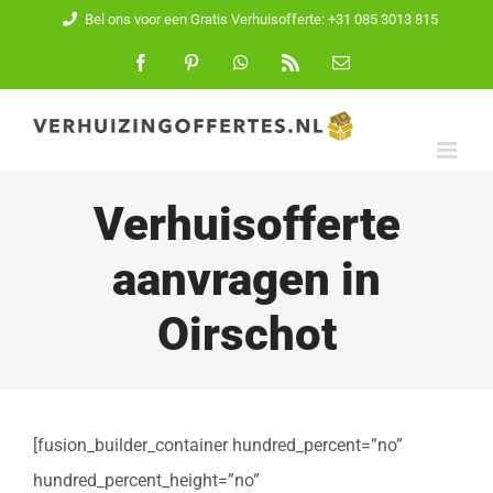
Ga
Bel ons voor een Gratis Verhuisofferte: +31 085 3013 815
naar
Facebook
Pinterest
WhatsApp
Rss
E-
mail
inhoud
Verhuisofferte
aanvragen in
Oirschot
[fusion_builder_container hundred_percent=”no”
hundred_percent_height=”no”