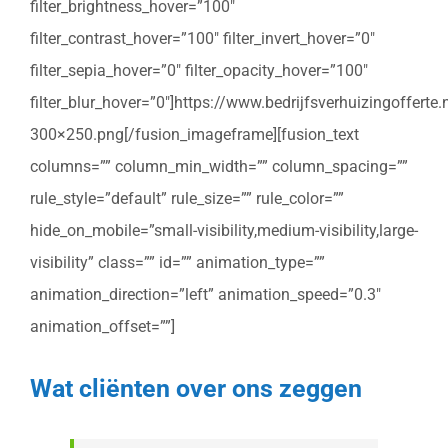
filter_brightness_hover=”100″
filter_contrast_hover=”100″ filter_invert_hover=”0″
filter_sepia_hover=”0″ filter_opacity_hover=”100″
filter_blur_hover=”0″]https://www.bedrijfsverhuizingoffert
300×250.png[/fusion_imageframe][fusion_text
columns=”” column_min_width=”” column_spacing=””
rule_style=”default” rule_size=”” rule_color=””
hide_on_mobile=”small-visibility,medium-visibility,large-
visibility” class=”” id=”” animation_type=””
animation_direction=”left” animation_speed=”0.3″
animation_offset=””]
Wat cliënten over ons zeggen