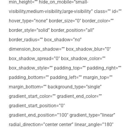
min_height=”” hide_on_mobile=”small-
visibility,medium-visibility,large-visibility” class=”” id=””
hover_type=”none” border_size=”0″ border_color=””
border_style=”solid” border_position=”all”
border_radius=”” box_shadow=”no”
dimension_box_shadow=”” box_shadow_blur=”0″
box_shadow_spread=”0″ box_shadow_color=””
box_shadow_style=”” padding_top=”” padding_right=””
padding_bottom=”” padding_left=”” margin_top=””
margin_bottom=”” background_type=”single”
gradient_start_color=”” gradient_end_color=””
gradient_start_position=”0″
gradient_end_position=”100″ gradient_type=”linear”
radial_direction=”center center” linear_angle=”180″