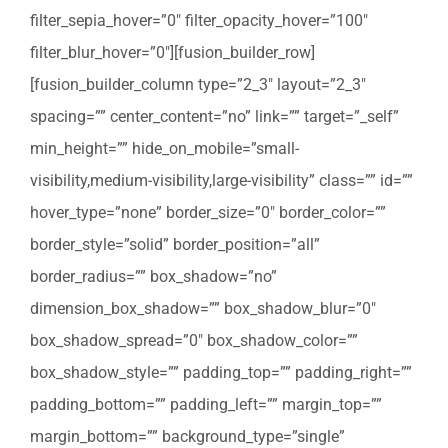
filter_sepia_hover=”0″ filter_opacity_hover=”100″
filter_blur_hover=”0″][fusion_builder_row]
[fusion_builder_column type=”2_3″ layout=”2_3″
spacing=”” center_content=”no” link=”” target=”_self”
min_height=”” hide_on_mobile=”small-
visibility,medium-visibility,large-visibility” class=”” id=””
hover_type=”none” border_size=”0″ border_color=””
border_style=”solid” border_position=”all”
border_radius=”” box_shadow=”no”
dimension_box_shadow=”” box_shadow_blur=”0″
box_shadow_spread=”0″ box_shadow_color=””
box_shadow_style=”” padding_top=”” padding_right=””
padding_bottom=”” padding_left=”” margin_top=””
margin_bottom=”” background_type=”single”