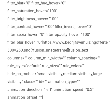
filter_blur=”0″ filter_hue_hover=”0″
filter_saturation_hover=”100″
filter_brightness_hover=”100″
filter_contrast_hover=”100″ filter_invert_hover=”0″
filter_sepia_hover=”0″ filter_opacity_hover=”100″
filter_blur_hover=”0″]https://www.bedrijfsverhuizingoffert
300×250.png[/fusion_imageframe][fusion_text
columns=”” column_min_width=”” column_spacing=””
rule_style=”default” rule_size=”” rule_color=””
hide_on_mobile=”small-visibility,medium-visibility,large-
visibility” class=”” id=”” animation_type=””
animation_direction=”left” animation_speed=”0.3″
animation_offset=””]