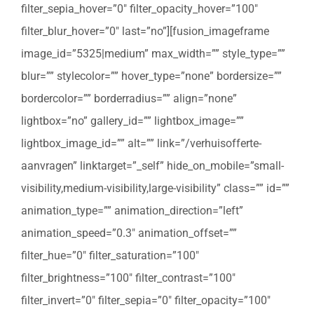
filter_sepia_hover=”0″ filter_opacity_hover=”100″
filter_blur_hover=”0″ last=”no”][fusion_imageframe
image_id=”5325|medium” max_width=”” style_type=””
blur=”” stylecolor=”” hover_type=”none” bordersize=””
bordercolor=”” borderradius=”” align=”none”
lightbox=”no” gallery_id=”” lightbox_image=””
lightbox_image_id=”” alt=”” link=”/verhuisofferte-
aanvragen” linktarget=”_self” hide_on_mobile=”small-
visibility,medium-visibility,large-visibility” class=”” id=””
animation_type=”” animation_direction=”left”
animation_speed=”0.3″ animation_offset=””
filter_hue=”0″ filter_saturation=”100″
filter_brightness=”100″ filter_contrast=”100″
filter_invert=”0″ filter_sepia=”0″ filter_opacity=”100″