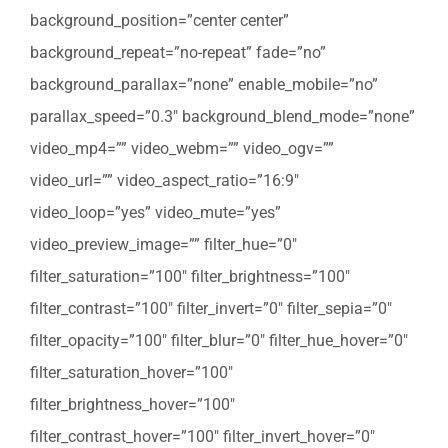
background_position=”center center”
background_repeat=”no-repeat” fade=”no”
background_parallax=”none” enable_mobile=”no”
parallax_speed=”0.3″ background_blend_mode=”none”
video_mp4=”” video_webm=”” video_ogv=””
video_url=”” video_aspect_ratio=”16:9″
video_loop=”yes” video_mute=”yes”
video_preview_image=”” filter_hue=”0″
filter_saturation=”100″ filter_brightness=”100″
filter_contrast=”100″ filter_invert=”0″ filter_sepia=”0″
filter_opacity=”100″ filter_blur=”0″ filter_hue_hover=”0″
filter_saturation_hover=”100″
filter_brightness_hover=”100″
filter_contrast_hover=”100″ filter_invert_hover=”0″