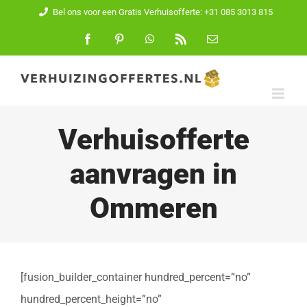
Ga
Bel ons voor een Gratis Verhuisofferte: +31 085 3013 815
naar
Facebook
Pinterest
WhatsApp
Rss
E-
mail
inhoud
Verhuisofferte
aanvragen in
Ommeren
[fusion_builder_container hundred_percent=”no”
hundred_percent_height=”no”