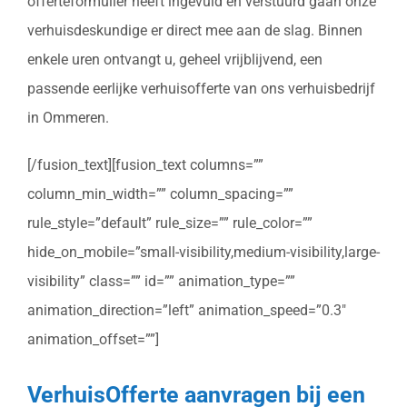
offerteformulier heeft ingevuld en verstuurd gaan onze
verhuisdeskundige er direct mee aan de slag. Binnen
enkele uren ontvangt u, geheel vrijblijvend, een
passende eerlijke verhuisofferte van ons verhuisbedrijf
in Ommeren.
[/fusion_text][fusion_text columns=””
column_min_width=”” column_spacing=””
rule_style=”default” rule_size=”” rule_color=””
hide_on_mobile=”small-visibility,medium-visibility,large-
visibility” class=”” id=”” animation_type=””
animation_direction=”left” animation_speed=”0.3″
animation_offset=””]
VerhuisOfferte aanvragen bij een