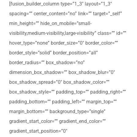
[fusion_builder_column type=”1_3″ layout=”1_3″
spacing=”” center_content=”no” link=”” target=”_self”
min_height=”” hide_on_mobile=”small-
visibility,medium-visibility,large-visibility” class=”” id=””
hover_type=”none” border_size=”0″ border_color=””
border_style=”solid” border_position=”all”
border_radius=”” box_shadow=”no”
dimension_box_shadow=”” box_shadow_blur=”0″
box_shadow_spread=”0″ box_shadow_color=””
box_shadow_style=”” padding_top=”” padding_right=””
padding_bottom=”” padding_left=”” margin_top=””
margin_bottom=”” background_type=”single”
gradient_start_color=”” gradient_end_color=””
gradient_start_position=”0″