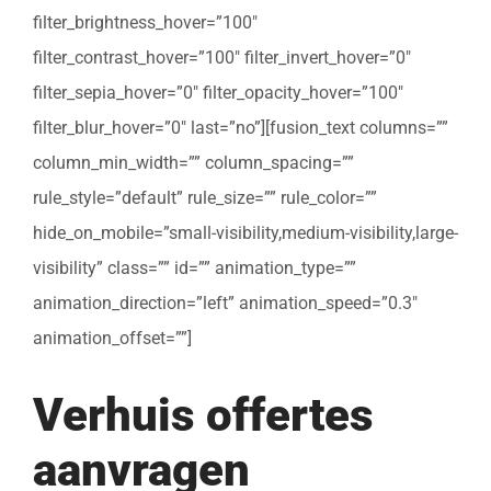
filter_brightness_hover=”100″
filter_contrast_hover=”100″ filter_invert_hover=”0″
filter_sepia_hover=”0″ filter_opacity_hover=”100″
filter_blur_hover=”0″ last=”no”][fusion_text columns=””
column_min_width=”” column_spacing=””
rule_style=”default” rule_size=”” rule_color=””
hide_on_mobile=”small-visibility,medium-visibility,large-
visibility” class=”” id=”” animation_type=””
animation_direction=”left” animation_speed=”0.3″
animation_offset=””]
Verhuis offertes
aanvragen