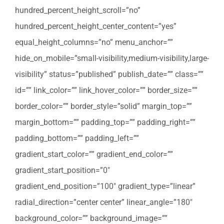
hundred_percent_height_scroll=”no”
hundred_percent_height_center_content=”yes”
equal_height_columns=”no” menu_anchor=””
hide_on_mobile=”small-visibility,medium-visibility,large-
visibility” status=”published” publish_date=”” class=””
id=”” link_color=”” link_hover_color=”” border_size=””
border_color=”” border_style=”solid” margin_top=””
margin_bottom=”” padding_top=”” padding_right=””
padding_bottom=”” padding_left=””
gradient_start_color=”” gradient_end_color=””
gradient_start_position=”0″
gradient_end_position=”100″ gradient_type=”linear”
radial_direction=”center center” linear_angle=”180″
background_color=”” background_image=””