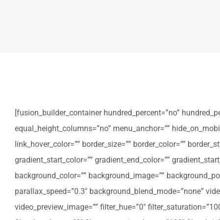
[fusion_builder_container hundred_percent=”no” hundred_p
equal_height_columns=”no” menu_anchor=”” hide_on_mobile=”sm
link_hover_color=”” border_size=”” border_color=”” border
gradient_start_color=”” gradient_end_color=”” gradient_star
background_color=”” background_image=”” background_posi
parallax_speed=”0.3″ background_blend_mode=”none” video
video_preview_image=”” filter_hue=”0″ filter_saturation=”100″ 