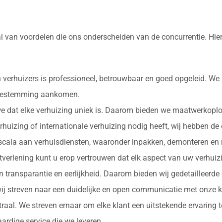
al van voordelen die ons onderscheiden van de concurrentie. Hi
 verhuizers is professioneel, betrouwbaar en goed opgeleid. We
e bestemming aankomen.
 we dat elke verhuizing uniek is. Daarom bieden we maatwerkopl
erhuizing of internationale verhuizing nodig heeft, wij hebben de
d scala aan verhuisdiensten, waaronder inpakken, demonteren en 
nstverlening kunt u erop vertrouwen dat elk aspect van uw verhu
in transparantie en eerlijkheid. Daarom bieden wij gedetailleerde
ij streven naar een duidelijke en open communicatie met onze k
ntraal. We streven ernaar om elke klant een uitstekende ervaring
rdige service die we leveren.