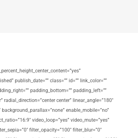
_percent_height_center_content=”yes”
shed” publish_date=”” class=”” id=”” link_color=””
dding_right=”” padding_bottom=”” padding_left=””
” radial_direction=”center center” linear_angle=”180″
” background_parallax=”none” enable_mobile=”no”
t_ratio=”16:9″ video_loop=”yes” video_mute=”yes”
ter_sepia=”0″ filter_opacity=”100″ filter_blur=”0″