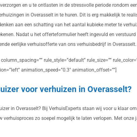
erzorgen en u te ontlasten in de stressvolle periode rondom een
uizingen in Overasselt in te huren. Dit is erg makkelijk te reali
 denken aan een schatting van het aantal kubieke meter te verhu
ekenen. Nadat u het offerteformulier heeft ingevuld en verstuur
ende eerlijke verhuisofferte van ons verhuisbedrijf in Overasselt.
olumn_spacing=”” rule_style=”default” rule_size=”” rule_color=””
ction=”left” animation_speed=”0.3″ animation_offset=””]
uizer voor verhuizen in Overasselt?
zer in Overasselt? Bij VerhuisExperts staan wij voor u klaar om 
uw verhuisproces zo soepel mogelijk te laten verlopen. Met onze