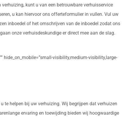
 verhuizing, kunt u van een betrouwbare verhuisservice
seren, u kan hiervoor ons offerteformulier in vullen. Vul uw
izen inboedel of het omschrijven van de inboedel zodat ons
d gaan onze verhuisdeskundige er direct mee aan de slag.
 hide_on_mobile=”small-visibility,medium-visibility,large-
u te helpen bij uw verhuizing. Wij begrijpen dat verhuizen
 jarenlange ervaring en toewijding bieden wij hoogwaardige