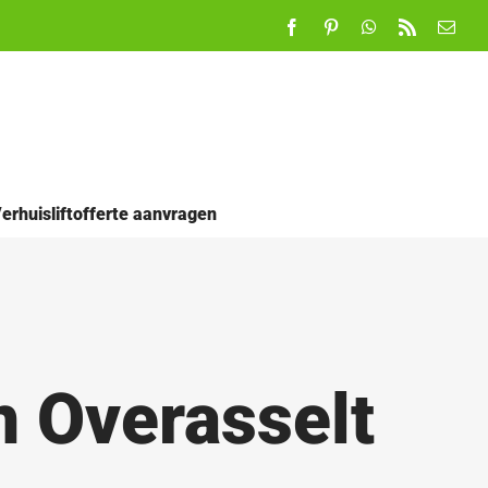
Facebook
Pinterest
WhatsApp
Rss
E-
mail
erhuisliftofferte aanvragen
n Overasselt