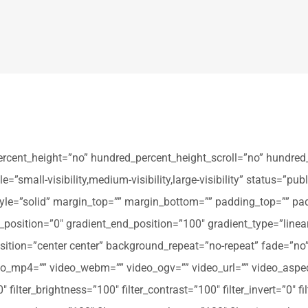
ercent_height=”no” hundred_percent_height_scroll=”no” hundred
all-visibility,medium-visibility,large-visibility” status=”publi
_style=”solid” margin_top=”” margin_bottom=”” padding_top=”” pa
t_position=”0″ gradient_end_position=”100″ gradient_type=”linear
tion=”center center” background_repeat=”no-repeat” fade=”no
_mp4=”” video_webm=”” video_ogv=”” video_url=”” video_aspec
filter_brightness=”100″ filter_contrast=”100″ filter_invert=”0″ fil