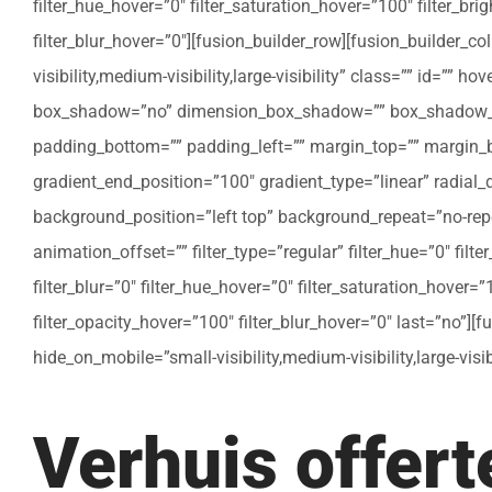
filter_hue_hover=”0″ filter_saturation_hover=”100″ filter_bri
filter_blur_hover=”0″][fusion_builder_row][fusion_builder_c
visibility,medium-visibility,large-visibility” class=”” id=””
box_shadow=”no” dimension_box_shadow=”” box_shadow_bl
padding_bottom=”” padding_left=”” margin_top=”” margin_bo
gradient_end_position=”100″ gradient_type=”linear” radial
background_position=”left top” background_repeat=”no-re
animation_offset=”” filter_type=”regular” filter_hue=”0″ filte
filter_blur=”0″ filter_hue_hover=”0″ filter_saturation_hover=
filter_opacity_hover=”100″ filter_blur_hover=”0″ last=”no”]
hide_on_mobile=”small-visibility,medium-visibility,large-vis
Verhuis offer