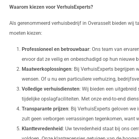
Waarom kiezen voor VerhuisExperts?
Als gerenommeerd verhuisbedrijf in Overasselt bieden wij t
moeten kiezen:
Professioneel en betrouwbaar
: Ons team van ervaren
ervoor dat ze veilig en onbeschadigd op hun nieuw
Maatwerkoplossingen
: Bij VerhuisExperts begrijpen
wensen. Of u nu een particuliere verhuizing, bedrijfsv
Volledige verhuisdiensten
: Wij bieden een uitgebrei
tijdelijke opslagfaciliteiten. Met onze end-to-end die
Transparante prijzen
: Bij VerhuisExperts geloven we 
zult geen verborgen verrassingen tegenkomen, want w
Klanttevredenheid
: Uw tevredenheid staat bij ons ce
voldoen. Onze klantrecensies getuigen van de hoogwaa