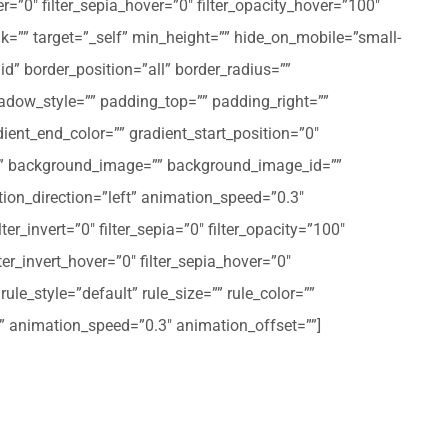
er=”0″ filter_sepia_hover=”0″ filter_opacity_hover=”100″
nk=”” target=”_self” min_height=”” hide_on_mobile=”small-
olid” border_position=”all” border_radius=””
ow_style=”” padding_top=”” padding_right=””
ent_end_color=”” gradient_start_position=”0″
r=”” background_image=”” background_image_id=””
on_direction=”left” animation_speed=”0.3″
ter_invert=”0″ filter_sepia=”0″ filter_opacity=”100″
lter_invert_hover=”0″ filter_sepia_hover=”0″
le_style=”default” rule_size=”” rule_color=””
eft” animation_speed=”0.3″ animation_offset=””]