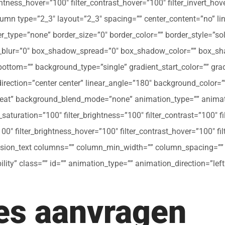
ghtness_hover=”100″ filter_contrast_hover=”100″ filter_invert_hov
olumn type=”2_3″ layout=”2_3″ spacing=”” center_content=”no” li
 hover_type=”none” border_size=”0″ border_color=”” border_style=”s
ur=”0″ box_shadow_spread=”0″ box_shadow_color=”” box_shad
ttom=”” background_type=”single” gradient_start_color=”” gradi
_direction=”center center” linear_angle=”180″ background_colo
peat” background_blend_mode=”none” animation_type=”” animati
r_saturation=”100″ filter_brightness=”100″ filter_contrast=”100″ fil
”100″ filter_brightness_hover=”100″ filter_contrast_hover=”100″ fi
[fusion_text columns=”” column_min_width=”” column_spacing=”” ru
ibility” class=”” id=”” animation_type=”” animation_direction=”l
tes aanvragen