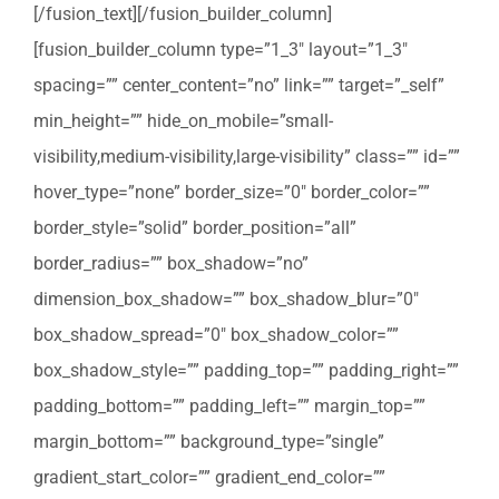
[/fusion_text][/fusion_builder_column]
[fusion_builder_column type=”1_3″ layout=”1_3″
spacing=”” center_content=”no” link=”” target=”_self”
min_height=”” hide_on_mobile=”small-
visibility,medium-visibility,large-visibility” class=”” id=””
hover_type=”none” border_size=”0″ border_color=””
border_style=”solid” border_position=”all”
border_radius=”” box_shadow=”no”
dimension_box_shadow=”” box_shadow_blur=”0″
box_shadow_spread=”0″ box_shadow_color=””
box_shadow_style=”” padding_top=”” padding_right=””
padding_bottom=”” padding_left=”” margin_top=””
margin_bottom=”” background_type=”single”
gradient_start_color=”” gradient_end_color=””