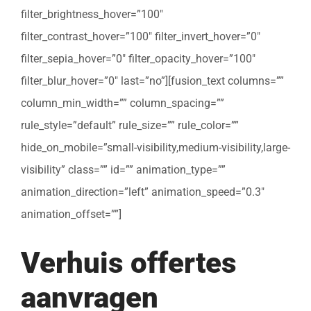
filter_brightness_hover=”100″
filter_contrast_hover=”100″ filter_invert_hover=”0″
filter_sepia_hover=”0″ filter_opacity_hover=”100″
filter_blur_hover=”0″ last=”no”][fusion_text columns=””
column_min_width=”” column_spacing=””
rule_style=”default” rule_size=”” rule_color=””
hide_on_mobile=”small-visibility,medium-visibility,large-
visibility” class=”” id=”” animation_type=””
animation_direction=”left” animation_speed=”0.3″
animation_offset=””]
Verhuis offertes
aanvragen