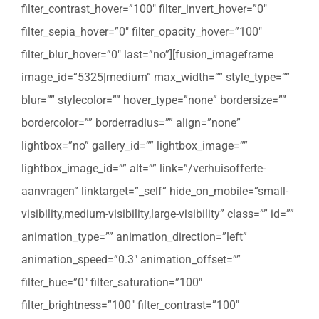
filter_contrast_hover=”100″ filter_invert_hover=”0″
filter_sepia_hover=”0″ filter_opacity_hover=”100″
filter_blur_hover=”0″ last=”no”][fusion_imageframe
image_id=”5325|medium” max_width=”” style_type=””
blur=”” stylecolor=”” hover_type=”none” bordersize=””
bordercolor=”” borderradius=”” align=”none”
lightbox=”no” gallery_id=”” lightbox_image=””
lightbox_image_id=”” alt=”” link=”/verhuisofferte-
aanvragen” linktarget=”_self” hide_on_mobile=”small-
visibility,medium-visibility,large-visibility” class=”” id=””
animation_type=”” animation_direction=”left”
animation_speed=”0.3″ animation_offset=””
filter_hue=”0″ filter_saturation=”100″
filter_brightness=”100″ filter_contrast=”100″