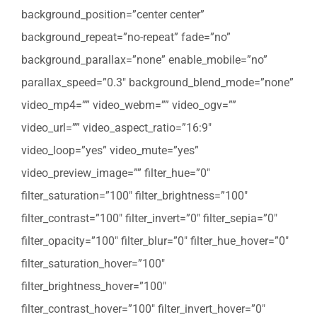
background_position=”center center”
background_repeat=”no-repeat” fade=”no”
background_parallax=”none” enable_mobile=”no”
parallax_speed=”0.3″ background_blend_mode=”none”
video_mp4=”” video_webm=”” video_ogv=””
video_url=”” video_aspect_ratio=”16:9″
video_loop=”yes” video_mute=”yes”
video_preview_image=”” filter_hue=”0″
filter_saturation=”100″ filter_brightness=”100″
filter_contrast=”100″ filter_invert=”0″ filter_sepia=”0″
filter_opacity=”100″ filter_blur=”0″ filter_hue_hover=”0″
filter_saturation_hover=”100″
filter_brightness_hover=”100″
filter_contrast_hover=”100″ filter_invert_hover=”0″