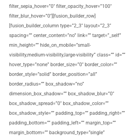
filter_sepia_hover=”0″ filter_opacity_hover=”100″
filter_blur_hover=”0″][fusion_builder_row]
[fusion_builder_column type=”2_3″ layout=”2_3″
spacing=”” center_content=”no” link=”” target=”_self”
min_height=”” hide_on_mobile=”small-
visibility,medium-visibility,large-visibility” class=”” id=””
hover_type=”none” border_size=”0″ border_color=””
border_style=”solid” border_position=”all”
border_radius=”” box_shadow=”no”
dimension_box_shadow=”” box_shadow_blur=”0″
box_shadow_spread=”0″ box_shadow_color=””
box_shadow_style=”” padding_top=”” padding_right=””
padding_bottom=”” padding_left=”” margin_top=””
margin_bottom=”” background_type=”single”