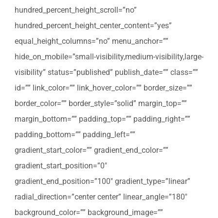
hundred_percent_height_scroll=”no”
hundred_percent_height_center_content=”yes”
equal_height_columns=”no” menu_anchor=””
hide_on_mobile=”small-visibility,medium-visibility,large-
visibility” status=”published” publish_date=”” class=””
id=”” link_color=”” link_hover_color=”” border_size=””
border_color=”” border_style=”solid” margin_top=””
margin_bottom=”” padding_top=”” padding_right=””
padding_bottom=”” padding_left=””
gradient_start_color=”” gradient_end_color=””
gradient_start_position=”0″
gradient_end_position=”100″ gradient_type=”linear”
radial_direction=”center center” linear_angle=”180″
background_color=”” background_image=””