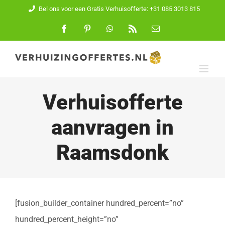
Ga
Bel ons voor een Gratis Verhuisofferte: +31 085 3013 815
naar
Facebook
Pinterest
WhatsApp
Rss
E-
mail
inhoud
Verhuisofferte
aanvragen in
Raamsdonk
[fusion_builder_container hundred_percent=”no”
hundred_percent_height=”no”