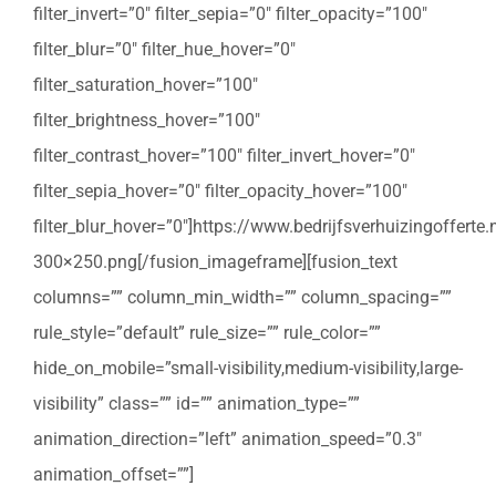
filter_invert=”0″ filter_sepia=”0″ filter_opacity=”100″
filter_blur=”0″ filter_hue_hover=”0″
filter_saturation_hover=”100″
filter_brightness_hover=”100″
filter_contrast_hover=”100″ filter_invert_hover=”0″
filter_sepia_hover=”0″ filter_opacity_hover=”100″
filter_blur_hover=”0″]https://www.bedrijfsverhuizingoffert
300×250.png[/fusion_imageframe][fusion_text
columns=”” column_min_width=”” column_spacing=””
rule_style=”default” rule_size=”” rule_color=””
hide_on_mobile=”small-visibility,medium-visibility,large-
visibility” class=”” id=”” animation_type=””
animation_direction=”left” animation_speed=”0.3″
animation_offset=””]