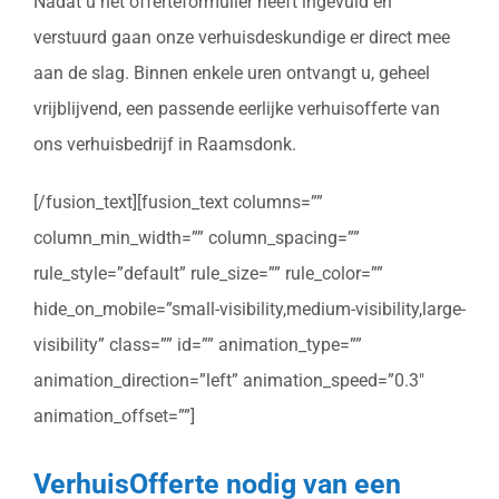
Nadat u het offerteformulier heeft ingevuld en
verstuurd gaan onze verhuisdeskundige er direct mee
aan de slag. Binnen enkele uren ontvangt u, geheel
vrijblijvend, een passende eerlijke verhuisofferte van
ons verhuisbedrijf in Raamsdonk.
[/fusion_text][fusion_text columns=””
column_min_width=”” column_spacing=””
rule_style=”default” rule_size=”” rule_color=””
hide_on_mobile=”small-visibility,medium-visibility,large-
visibility” class=”” id=”” animation_type=””
animation_direction=”left” animation_speed=”0.3″
animation_offset=””]
VerhuisOfferte nodig van een