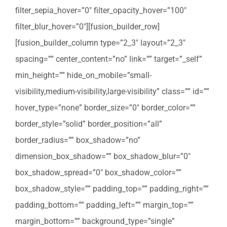
filter_sepia_hover=”0″ filter_opacity_hover=”100″
filter_blur_hover=”0″][fusion_builder_row]
[fusion_builder_column type=”2_3″ layout=”2_3″
spacing=”” center_content=”no” link=”” target=”_self”
min_height=”” hide_on_mobile=”small-
visibility,medium-visibility,large-visibility” class=”” id=””
hover_type=”none” border_size=”0″ border_color=””
border_style=”solid” border_position=”all”
border_radius=”” box_shadow=”no”
dimension_box_shadow=”” box_shadow_blur=”0″
box_shadow_spread=”0″ box_shadow_color=””
box_shadow_style=”” padding_top=”” padding_right=””
padding_bottom=”” padding_left=”” margin_top=””
margin_bottom=”” background_type=”single”