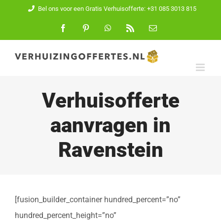
Ga
Bel ons voor een Gratis Verhuisofferte: +31 085 3013 815
naar
Facebook
Pinterest
WhatsApp
Rss
E-
mail
inhoud
Verhuisofferte
aanvragen in
Ravenstein
[fusion_builder_container hundred_percent=”no”
hundred_percent_height=”no”