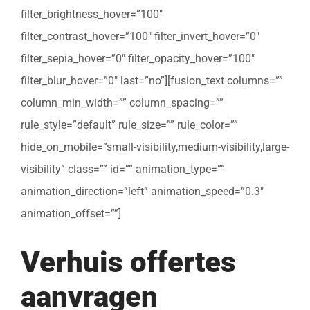
filter_brightness_hover=”100″
filter_contrast_hover=”100″ filter_invert_hover=”0″
filter_sepia_hover=”0″ filter_opacity_hover=”100″
filter_blur_hover=”0″ last=”no”][fusion_text columns=””
column_min_width=”” column_spacing=””
rule_style=”default” rule_size=”” rule_color=””
hide_on_mobile=”small-visibility,medium-visibility,large-
visibility” class=”” id=”” animation_type=””
animation_direction=”left” animation_speed=”0.3″
animation_offset=””]
Verhuis offertes
aanvragen