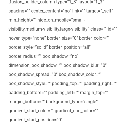
[fusion_builder_column type=”1_3″ layout=”1_3″
spacing=”” center_content=”no” link=”” target=”_self”
min_height=”” hide_on_mobile=”small-
visibility,medium-visibility,large-visibility” class=”” id=””
hover_type=”none” border_size=”0″ border_color=””
border_style=”solid” border_position=”all”
border_radius=”” box_shadow=”no”
dimension_box_shadow=”” box_shadow_blur=”0″
box_shadow_spread=”0″ box_shadow_color=””
box_shadow_style=”” padding_top=”” padding_right=””
padding_bottom=”” padding_left=”” margin_top=””
margin_bottom=”” background_type=”single”
gradient_start_color=”” gradient_end_color=””
gradient_start_position=”0″