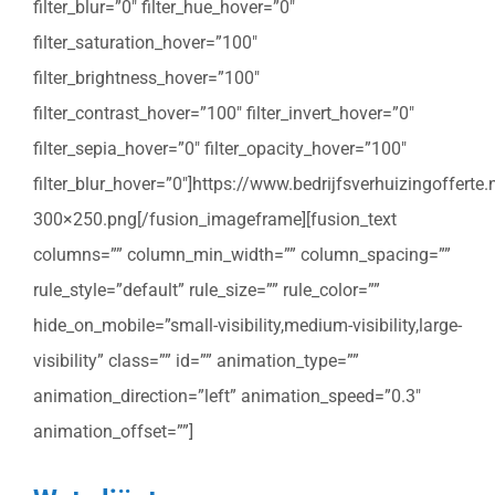
filter_blur=”0″ filter_hue_hover=”0″
filter_saturation_hover=”100″
filter_brightness_hover=”100″
filter_contrast_hover=”100″ filter_invert_hover=”0″
filter_sepia_hover=”0″ filter_opacity_hover=”100″
filter_blur_hover=”0″]https://www.bedrijfsverhuizingoffert
300×250.png[/fusion_imageframe][fusion_text
columns=”” column_min_width=”” column_spacing=””
rule_style=”default” rule_size=”” rule_color=””
hide_on_mobile=”small-visibility,medium-visibility,large-
visibility” class=”” id=”” animation_type=””
animation_direction=”left” animation_speed=”0.3″
animation_offset=””]