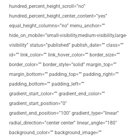
hundred_percent_height_scroll=”no”
hundred_percent_height_center_content=”yes”
equal_height_columns=”no” menu_anchor=””
hide_on_mobile=”small-visibility,medium-visibility,large-
visibility” status=”published” publish_date=”” class=””
id=”” link_color=”” link_hover_color=”” border_size=””
border_color=”” border_style=”solid” margin_top=””
margin_bottom=”” padding_top=”” padding_right=””
padding_bottom=”” padding_left=””
gradient_start_color=”” gradient_end_color=””
gradient_start_position=”0″
gradient_end_position=”100″ gradient_type=”linear”
radial_direction=”center center” linear_angle=”180″
background_color=”” background_image=””