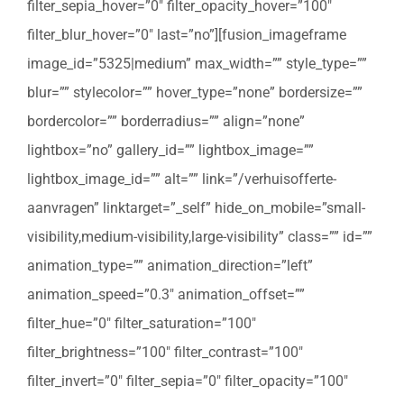
filter_sepia_hover=”0″ filter_opacity_hover=”100″
filter_blur_hover=”0″ last=”no”][fusion_imageframe
image_id=”5325|medium” max_width=”” style_type=””
blur=”” stylecolor=”” hover_type=”none” bordersize=””
bordercolor=”” borderradius=”” align=”none”
lightbox=”no” gallery_id=”” lightbox_image=””
lightbox_image_id=”” alt=”” link=”/verhuisofferte-
aanvragen” linktarget=”_self” hide_on_mobile=”small-
visibility,medium-visibility,large-visibility” class=”” id=””
animation_type=”” animation_direction=”left”
animation_speed=”0.3″ animation_offset=””
filter_hue=”0″ filter_saturation=”100″
filter_brightness=”100″ filter_contrast=”100″
filter_invert=”0″ filter_sepia=”0″ filter_opacity=”100″