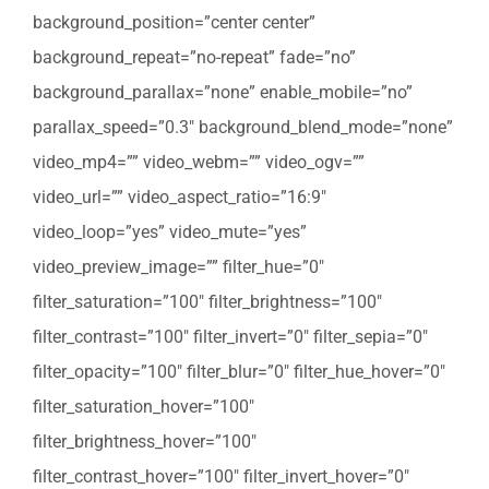
background_position=”center center”
background_repeat=”no-repeat” fade=”no”
background_parallax=”none” enable_mobile=”no”
parallax_speed=”0.3″ background_blend_mode=”none”
video_mp4=”” video_webm=”” video_ogv=””
video_url=”” video_aspect_ratio=”16:9″
video_loop=”yes” video_mute=”yes”
video_preview_image=”” filter_hue=”0″
filter_saturation=”100″ filter_brightness=”100″
filter_contrast=”100″ filter_invert=”0″ filter_sepia=”0″
filter_opacity=”100″ filter_blur=”0″ filter_hue_hover=”0″
filter_saturation_hover=”100″
filter_brightness_hover=”100″
filter_contrast_hover=”100″ filter_invert_hover=”0″