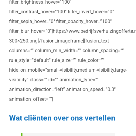
filter_brightness_hover=”100″
filter_contrast_hover=”100″ filter_invert_hover=”0″
filter_sepia_hover=”0″ filter_opacity_hover=”100″
filter_blur_hover=”0″]https://www.bedrijfsverhuizingoffert
300×250.png[/fusion_imageframe][fusion_text
columns=”” column_min_width=”” column_spacing=””
rule_style=”default” rule_size=”” rule_color=””
hide_on_mobile=”small-visibility,medium-visibility,large-
visibility” class=”” id=”” animation_type=””
animation_direction=”left” animation_speed=”0.3″
animation_offset=””]
Wat cliënten over ons vertellen