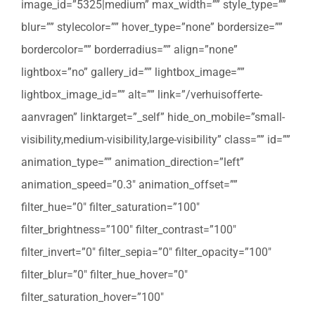
image_id=”5325|medium” max_width=”” style_type=””
blur=”” stylecolor=”” hover_type=”none” bordersize=””
bordercolor=”” borderradius=”” align=”none”
lightbox=”no” gallery_id=”” lightbox_image=””
lightbox_image_id=”” alt=”” link=”/verhuisofferte-
aanvragen” linktarget=”_self” hide_on_mobile=”small-
visibility,medium-visibility,large-visibility” class=”” id=””
animation_type=”” animation_direction=”left”
animation_speed=”0.3″ animation_offset=””
filter_hue=”0″ filter_saturation=”100″
filter_brightness=”100″ filter_contrast=”100″
filter_invert=”0″ filter_sepia=”0″ filter_opacity=”100″
filter_blur=”0″ filter_hue_hover=”0″
filter_saturation_hover=”100″