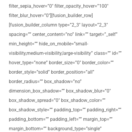
filter_sepia_hover=”0″ filter_opacity_hover=”100″
filter_blur_hover=”0″][fusion_builder_row]
[fusion_builder_column type=”2_3″ layout=”2_3″
spacing=”” center_content=”no” link=”” target=”_self”
min_height=”” hide_on_mobile=”small-
visibility,medium-visibility,large-visibility” class=”” id=””
hover_type=”none” border_size=”0″ border_color=””
border_style=”solid” border_position=”all”
border_radius=”” box_shadow=”no”
dimension_box_shadow=”” box_shadow_blur=”0″
box_shadow_spread=”0″ box_shadow_color=””
box_shadow_style=”” padding_top=”” padding_right=””
padding_bottom=”” padding_left=”” margin_top=””
margin_bottom=”” background_type=”single”