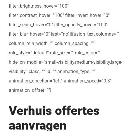
filter_brightness_hover=”100″
filter_contrast_hover=”100″ filter_invert_hover=”0″
filter_sepia_hover=”0″ filter_opacity_hover=”100″
filter_blur_hover=”0″ last=”no”][fusion_text columns=””
column_min_width=”” column_spacing=””
rule_style=”default” rule_size=”” rule_color=””
hide_on_mobile=”small-visibility,medium-visibility,large-
visibility” class=”” id=”” animation_type=””
animation_direction=”left” animation_speed=”0.3″
animation_offset=””]
Verhuis offertes
aanvragen