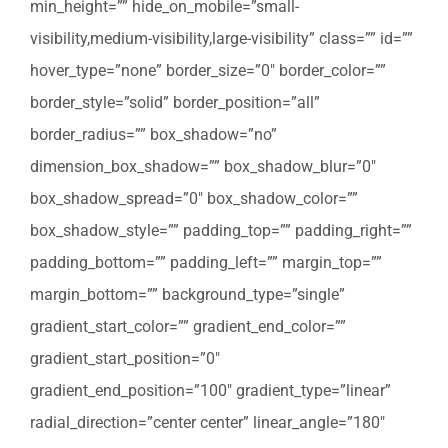
min_height=”” hide_on_mobile=”small-
visibility,medium-visibility,large-visibility” class=”” id=””
hover_type=”none” border_size=”0″ border_color=””
border_style=”solid” border_position=”all”
border_radius=”” box_shadow=”no”
dimension_box_shadow=”” box_shadow_blur=”0″
box_shadow_spread=”0″ box_shadow_color=””
box_shadow_style=”” padding_top=”” padding_right=””
padding_bottom=”” padding_left=”” margin_top=””
margin_bottom=”” background_type=”single”
gradient_start_color=”” gradient_end_color=””
gradient_start_position=”0″
gradient_end_position=”100″ gradient_type=”linear”
radial_direction=”center center” linear_angle=”180″