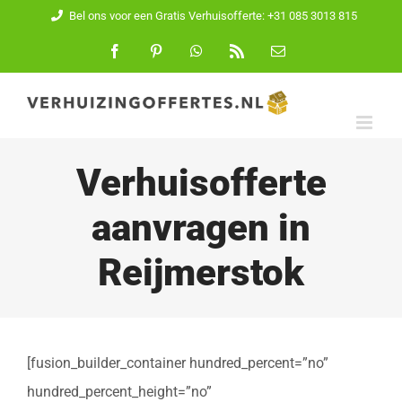
Ga
Bel ons voor een Gratis Verhuisofferte: +31 085 3013 815
naar
Facebook
Pinterest
WhatsApp
Rss
E-
mail
inhoud
Verhuisofferte
aanvragen in
Reijmerstok
[fusion_builder_container hundred_percent=”no”
hundred_percent_height=”no”