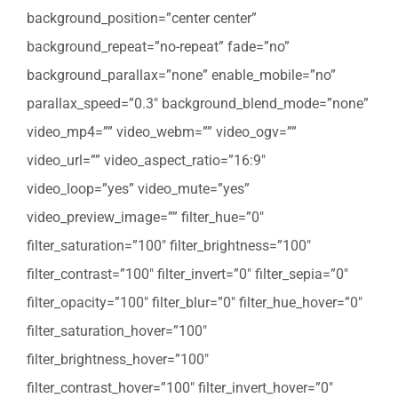
background_position=”center center”
background_repeat=”no-repeat” fade=”no”
background_parallax=”none” enable_mobile=”no”
parallax_speed=”0.3″ background_blend_mode=”none”
video_mp4=”” video_webm=”” video_ogv=””
video_url=”” video_aspect_ratio=”16:9″
video_loop=”yes” video_mute=”yes”
video_preview_image=”” filter_hue=”0″
filter_saturation=”100″ filter_brightness=”100″
filter_contrast=”100″ filter_invert=”0″ filter_sepia=”0″
filter_opacity=”100″ filter_blur=”0″ filter_hue_hover=”0″
filter_saturation_hover=”100″
filter_brightness_hover=”100″
filter_contrast_hover=”100″ filter_invert_hover=”0″