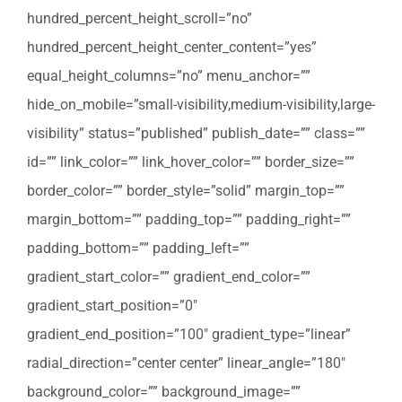
hundred_percent_height_scroll=”no”
hundred_percent_height_center_content=”yes”
equal_height_columns=”no” menu_anchor=””
hide_on_mobile=”small-visibility,medium-visibility,large-
visibility” status=”published” publish_date=”” class=””
id=”” link_color=”” link_hover_color=”” border_size=””
border_color=”” border_style=”solid” margin_top=””
margin_bottom=”” padding_top=”” padding_right=””
padding_bottom=”” padding_left=””
gradient_start_color=”” gradient_end_color=””
gradient_start_position=”0″
gradient_end_position=”100″ gradient_type=”linear”
radial_direction=”center center” linear_angle=”180″
background_color=”” background_image=””