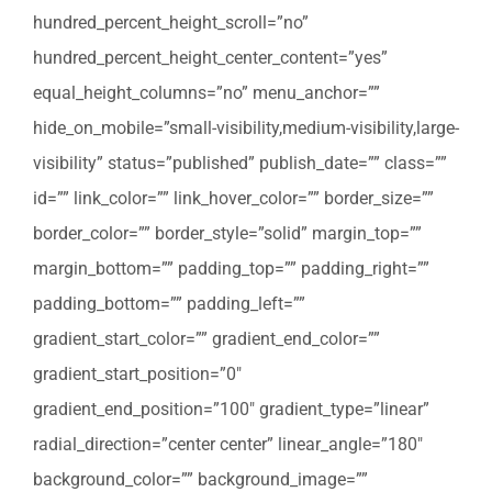
hundred_percent_height_scroll=”no”
hundred_percent_height_center_content=”yes”
equal_height_columns=”no” menu_anchor=””
hide_on_mobile=”small-visibility,medium-visibility,large-
visibility” status=”published” publish_date=”” class=””
id=”” link_color=”” link_hover_color=”” border_size=””
border_color=”” border_style=”solid” margin_top=””
margin_bottom=”” padding_top=”” padding_right=””
padding_bottom=”” padding_left=””
gradient_start_color=”” gradient_end_color=””
gradient_start_position=”0″
gradient_end_position=”100″ gradient_type=”linear”
radial_direction=”center center” linear_angle=”180″
background_color=”” background_image=””