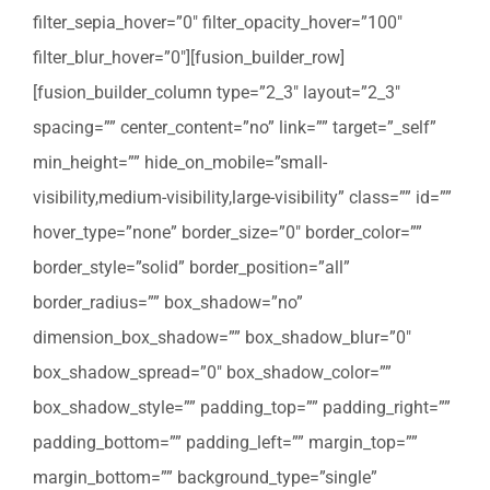
filter_sepia_hover=”0″ filter_opacity_hover=”100″
filter_blur_hover=”0″][fusion_builder_row]
[fusion_builder_column type=”2_3″ layout=”2_3″
spacing=”” center_content=”no” link=”” target=”_self”
min_height=”” hide_on_mobile=”small-
visibility,medium-visibility,large-visibility” class=”” id=””
hover_type=”none” border_size=”0″ border_color=””
border_style=”solid” border_position=”all”
border_radius=”” box_shadow=”no”
dimension_box_shadow=”” box_shadow_blur=”0″
box_shadow_spread=”0″ box_shadow_color=””
box_shadow_style=”” padding_top=”” padding_right=””
padding_bottom=”” padding_left=”” margin_top=””
margin_bottom=”” background_type=”single”