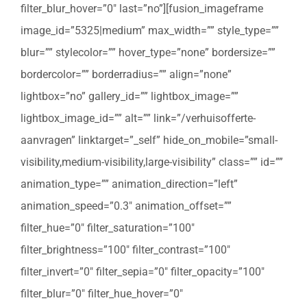
filter_blur_hover=”0″ last=”no”][fusion_imageframe
image_id=”5325|medium” max_width=”” style_type=””
blur=”” stylecolor=”” hover_type=”none” bordersize=””
bordercolor=”” borderradius=”” align=”none”
lightbox=”no” gallery_id=”” lightbox_image=””
lightbox_image_id=”” alt=”” link=”/verhuisofferte-
aanvragen” linktarget=”_self” hide_on_mobile=”small-
visibility,medium-visibility,large-visibility” class=”” id=””
animation_type=”” animation_direction=”left”
animation_speed=”0.3″ animation_offset=””
filter_hue=”0″ filter_saturation=”100″
filter_brightness=”100″ filter_contrast=”100″
filter_invert=”0″ filter_sepia=”0″ filter_opacity=”100″
filter_blur=”0″ filter_hue_hover=”0″