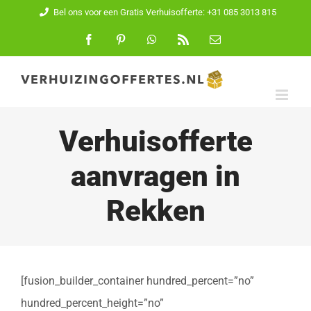
Ga
Bel ons voor een Gratis Verhuisofferte: +31 085 3013 815
naar
Facebook
Pinterest
WhatsApp
Rss
E-
mail
inhoud
Verhuisofferte
aanvragen in
Rekken
[fusion_builder_container hundred_percent=”no”
hundred_percent_height=”no”