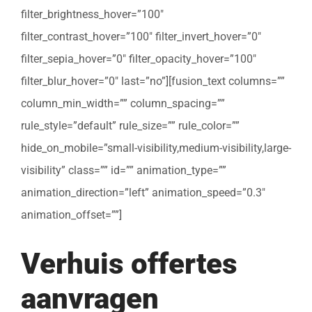
filter_brightness_hover=”100″
filter_contrast_hover=”100″ filter_invert_hover=”0″
filter_sepia_hover=”0″ filter_opacity_hover=”100″
filter_blur_hover=”0″ last=”no”][fusion_text columns=””
column_min_width=”” column_spacing=””
rule_style=”default” rule_size=”” rule_color=””
hide_on_mobile=”small-visibility,medium-visibility,large-
visibility” class=”” id=”” animation_type=””
animation_direction=”left” animation_speed=”0.3″
animation_offset=””]
Verhuis offertes
aanvragen