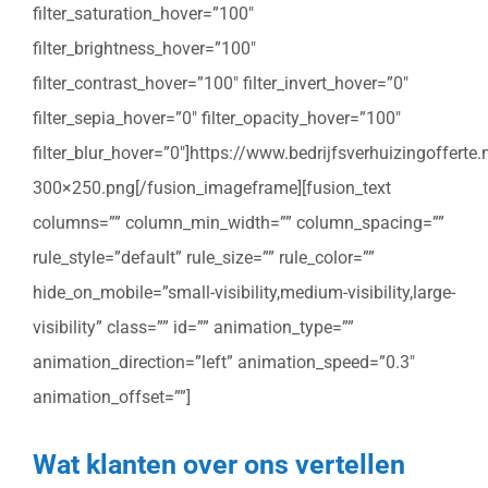
filter_saturation_hover=”100″
filter_brightness_hover=”100″
filter_contrast_hover=”100″ filter_invert_hover=”0″
filter_sepia_hover=”0″ filter_opacity_hover=”100″
filter_blur_hover=”0″]https://www.bedrijfsverhuizingoffert
300×250.png[/fusion_imageframe][fusion_text
columns=”” column_min_width=”” column_spacing=””
rule_style=”default” rule_size=”” rule_color=””
hide_on_mobile=”small-visibility,medium-visibility,large-
visibility” class=”” id=”” animation_type=””
animation_direction=”left” animation_speed=”0.3″
animation_offset=””]
Wat klanten over ons vertellen