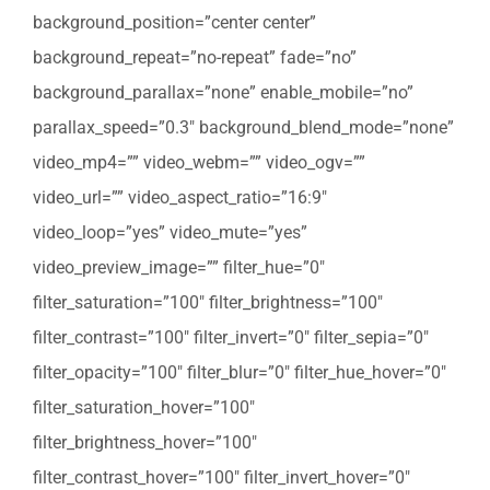
background_position=”center center”
background_repeat=”no-repeat” fade=”no”
background_parallax=”none” enable_mobile=”no”
parallax_speed=”0.3″ background_blend_mode=”none”
video_mp4=”” video_webm=”” video_ogv=””
video_url=”” video_aspect_ratio=”16:9″
video_loop=”yes” video_mute=”yes”
video_preview_image=”” filter_hue=”0″
filter_saturation=”100″ filter_brightness=”100″
filter_contrast=”100″ filter_invert=”0″ filter_sepia=”0″
filter_opacity=”100″ filter_blur=”0″ filter_hue_hover=”0″
filter_saturation_hover=”100″
filter_brightness_hover=”100″
filter_contrast_hover=”100″ filter_invert_hover=”0″