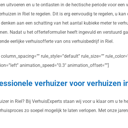
n uitvoeren en u te ontlasten in de hectische periode voor een 
huizen in Riel te regelen. Dit is erg eenvoudig te regelen, u kan 
 u denken aan een schatting van het aantal kubieke meter te verh
enen. Nadat u het offerteformulier heeft ingevuld en verstuurd g
nde eerlijke verhuisofferte van ons verhuisbedrijf in Riel.
olumn_spacing=”” rule_style=”default” rule_size=”” rule_color=””
ction=”left” animation_speed=”0.3″ animation_offset=””]
essionele verhuizer voor verhuizen in
zer in Riel? Bij VerhuisExperts staan wij voor u klaar om u te he
erhuisproces zo soepel mogelijk te laten verlopen. Met onze jar