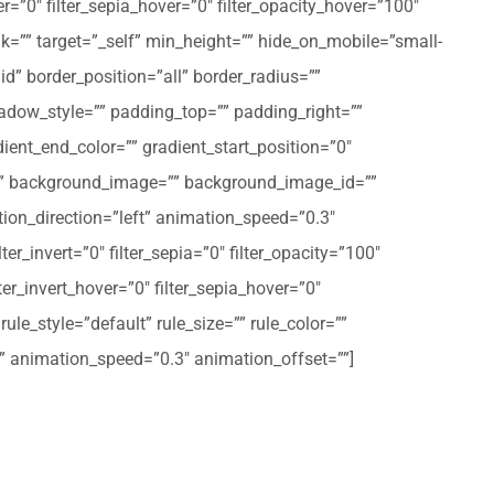
er=”0″ filter_sepia_hover=”0″ filter_opacity_hover=”100″
nk=”” target=”_self” min_height=”” hide_on_mobile=”small-
olid” border_position=”all” border_radius=””
ow_style=”” padding_top=”” padding_right=””
ent_end_color=”” gradient_start_position=”0″
r=”” background_image=”” background_image_id=””
on_direction=”left” animation_speed=”0.3″
ter_invert=”0″ filter_sepia=”0″ filter_opacity=”100″
lter_invert_hover=”0″ filter_sepia_hover=”0″
le_style=”default” rule_size=”” rule_color=””
eft” animation_speed=”0.3″ animation_offset=””]