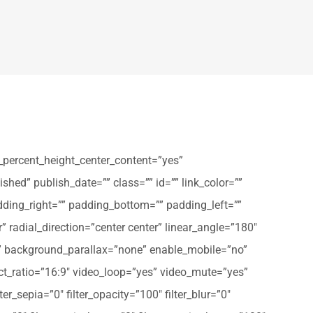
_percent_height_center_content=”yes”
shed” publish_date=”” class=”” id=”” link_color=””
dding_right=”” padding_bottom=”” padding_left=””
” radial_direction=”center center” linear_angle=”180″
” background_parallax=”none” enable_mobile=”no”
t_ratio=”16:9″ video_loop=”yes” video_mute=”yes”
ter_sepia=”0″ filter_opacity=”100″ filter_blur=”0″