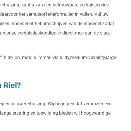
verhuizing, kunt u van een betrouwbare verhuisservice
daarvoor het verhuisofferteformulier in vullen. Vul uw
uizen inboedel of het omschrijven van de inboedel zodat
aan onze verhuisdeskundige er direct mee aan de slag.
 hide_on_mobile=”small-visibility,medium-visibility,large-
 Riel?
lpen bij uw verhuizing. Wij begrijpen dat verhuizen een
enlange ervaring en toewijding bieden wij hoogwaardige