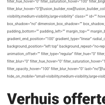
filter_hue_hover=”0″ filter_saturation_hover=”100″ filter_bri
filter_blur_hover=”0″][fusion_builder_row][fusion_builder_c
visibility,medium-visibility,large-visibility” class=”” id=””
box_shadow=”no” dimension_box_shadow=”” box_shadow_bl
padding_bottom=”” padding_left=”” margin_top=”” margin_bo
gradient_end_position=”100″ gradient_type=”linear” radial
background_position=”left top” background_repeat=”no-re
animation_offset=”” filter_type=”regular” filter_hue=”0″ filte
filter_blur=”0″ filter_hue_hover=”0″ filter_saturation_hover=
filter_opacity_hover=”100″ filter_blur_hover=”0″ last=”no”]
hide_on_mobile=”small-visibility,medium-visibility,large-vis
Verhuis offer