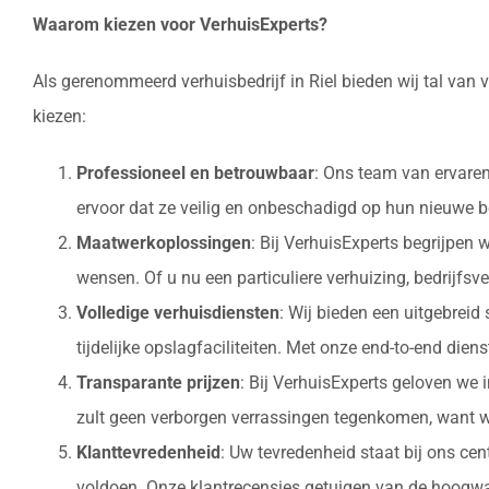
Waarom kiezen voor VerhuisExperts?
Als gerenommeerd verhuisbedrijf in Riel bieden wij tal van
kiezen:
Professioneel en betrouwbaar
: Ons team van ervaren
ervoor dat ze veilig en onbeschadigd op hun nieuw
Maatwerkoplossingen
: Bij VerhuisExperts begrijpen
wensen. Of u nu een particuliere verhuizing, bedrijfsv
Volledige verhuisdiensten
: Wij bieden een uitgebrei
tijdelijke opslagfaciliteiten. Met onze end-to-end die
Transparante prijzen
: Bij VerhuisExperts geloven we 
zult geen verborgen verrassingen tegenkomen, want w
Klanttevredenheid
: Uw tevredenheid staat bij ons ce
voldoen. Onze klantrecensies getuigen van de hoogwaa