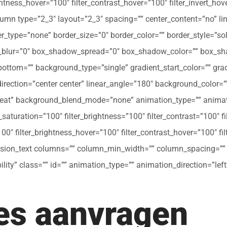
ghtness_hover=”100″ filter_contrast_hover=”100″ filter_invert_hov
olumn type=”2_3″ layout=”2_3″ spacing=”” center_content=”no” li
 hover_type=”none” border_size=”0″ border_color=”” border_style=”s
ur=”0″ box_shadow_spread=”0″ box_shadow_color=”” box_shad
ttom=”” background_type=”single” gradient_start_color=”” gradi
_direction=”center center” linear_angle=”180″ background_colo
peat” background_blend_mode=”none” animation_type=”” animati
r_saturation=”100″ filter_brightness=”100″ filter_contrast=”100″ fil
”100″ filter_brightness_hover=”100″ filter_contrast_hover=”100″ fi
[fusion_text columns=”” column_min_width=”” column_spacing=”” ru
ibility” class=”” id=”” animation_type=”” animation_direction=”l
tes aanvragen