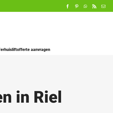
Facebook
Pinterest
WhatsApp
Rss
E-
mail
erhuisliftofferte aanvragen
n in Riel