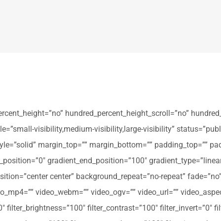
ercent_height=”no” hundred_percent_height_scroll=”no” hundred
all-visibility,medium-visibility,large-visibility” status=”publi
_style=”solid” margin_top=”” margin_bottom=”” padding_top=”” pa
t_position=”0″ gradient_end_position=”100″ gradient_type=”linear
tion=”center center” background_repeat=”no-repeat” fade=”no
_mp4=”” video_webm=”” video_ogv=”” video_url=”” video_aspec
filter_brightness=”100″ filter_contrast=”100″ filter_invert=”0″ fil