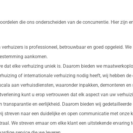
 voordelen die ons onderscheiden van de concurrentie. Hier zij
 verhuizers is professioneel, betrouwbaar en goed opgeleid. We
e bestemming aankomen.
 we dat elke verhuizing uniek is. Daarom bieden we maatwerkopl
erhuizing of internationale verhuizing nodig heeft, wij hebben de
d scala aan verhuisdiensten, waaronder inpakken, demonteren en 
nstverlening kunt u erop vertrouwen dat elk aspect van uw verhu
in transparantie en eerlijkheid. Daarom bieden wij gedetailleerde
ij streven naar een duidelijke en open communicatie met onze k
ntraal. We streven ernaar om elke klant een uitstekende ervaring
rdige service die we leveren.