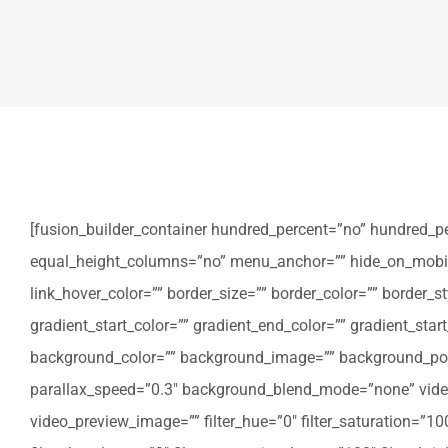
[fusion_builder_container hundred_percent=”no” hundred_p
equal_height_columns=”no” menu_anchor=”” hide_on_mobile=”sm
link_hover_color=”” border_size=”” border_color=”” border
gradient_start_color=”” gradient_end_color=”” gradient_star
background_color=”” background_image=”” background_posi
parallax_speed=”0.3″ background_blend_mode=”none” video
video_preview_image=”” filter_hue=”0″ filter_saturation=”100″ 