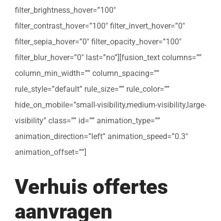
filter_brightness_hover=”100″
filter_contrast_hover=”100″ filter_invert_hover=”0″
filter_sepia_hover=”0″ filter_opacity_hover=”100″
filter_blur_hover=”0″ last=”no”][fusion_text columns=””
column_min_width=”” column_spacing=””
rule_style=”default” rule_size=”” rule_color=””
hide_on_mobile=”small-visibility,medium-visibility,large-
visibility” class=”” id=”” animation_type=””
animation_direction=”left” animation_speed=”0.3″
animation_offset=””]
Verhuis offertes
aanvragen