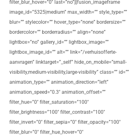
filter_blur_hover=”0″ last=”no”][fusion_imageframe
image_id=”5325|medium” max_width=”” style_type=””
blur=”” stylecolor=”” hover_type=”none” bordersize=””
bordercolor=”” borderradius=”” align=”none”
lightbox=”no” gallery_id=”” lightbox_image=””
lightbox_image_id=”” alt=”” link=”/verhuisofferte-
aanvragen” linktarget=”_self” hide_on_mobile=”small-
visibility,medium-visibility,large-visibility” class=”” id=””
animation_type=”” animation_direction=”left”
animation_speed=”0.3″ animation_offset=””
filter_hue=”0″ filter_saturation=”100″
filter_brightness=”100″ filter_contrast=”100″
filter_invert=”0″ filter_sepia=”0″ filter_opacity=”100″
filter_blur=”0″ filter_hue_hover=”0″