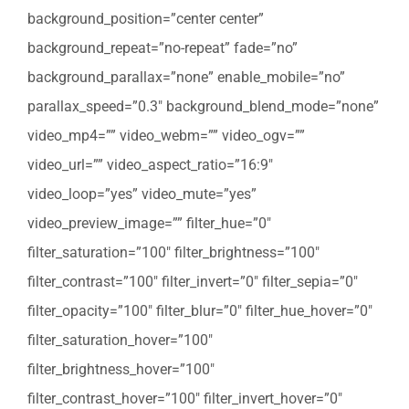
background_position=”center center”
background_repeat=”no-repeat” fade=”no”
background_parallax=”none” enable_mobile=”no”
parallax_speed=”0.3″ background_blend_mode=”none”
video_mp4=”” video_webm=”” video_ogv=””
video_url=”” video_aspect_ratio=”16:9″
video_loop=”yes” video_mute=”yes”
video_preview_image=”” filter_hue=”0″
filter_saturation=”100″ filter_brightness=”100″
filter_contrast=”100″ filter_invert=”0″ filter_sepia=”0″
filter_opacity=”100″ filter_blur=”0″ filter_hue_hover=”0″
filter_saturation_hover=”100″
filter_brightness_hover=”100″
filter_contrast_hover=”100″ filter_invert_hover=”0″