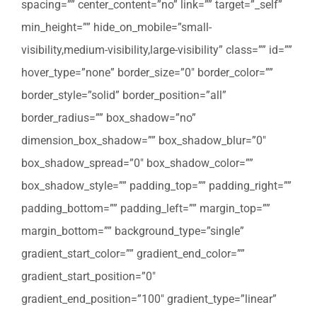
spacing=”” center_content=”no” link=”” target=”_self”
min_height=”” hide_on_mobile=”small-
visibility,medium-visibility,large-visibility” class=”” id=””
hover_type=”none” border_size=”0″ border_color=””
border_style=”solid” border_position=”all”
border_radius=”” box_shadow=”no”
dimension_box_shadow=”” box_shadow_blur=”0″
box_shadow_spread=”0″ box_shadow_color=””
box_shadow_style=”” padding_top=”” padding_right=””
padding_bottom=”” padding_left=”” margin_top=””
margin_bottom=”” background_type=”single”
gradient_start_color=”” gradient_end_color=””
gradient_start_position=”0″
gradient_end_position=”100″ gradient_type=”linear”