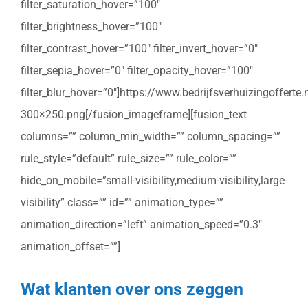
filter_saturation_hover=”100″
filter_brightness_hover=”100″
filter_contrast_hover=”100″ filter_invert_hover=”0″
filter_sepia_hover=”0″ filter_opacity_hover=”100″
filter_blur_hover=”0″]https://www.bedrijfsverhuizingoffert
300×250.png[/fusion_imageframe][fusion_text
columns=”” column_min_width=”” column_spacing=””
rule_style=”default” rule_size=”” rule_color=””
hide_on_mobile=”small-visibility,medium-visibility,large-
visibility” class=”” id=”” animation_type=””
animation_direction=”left” animation_speed=”0.3″
animation_offset=””]
Wat klanten over ons zeggen