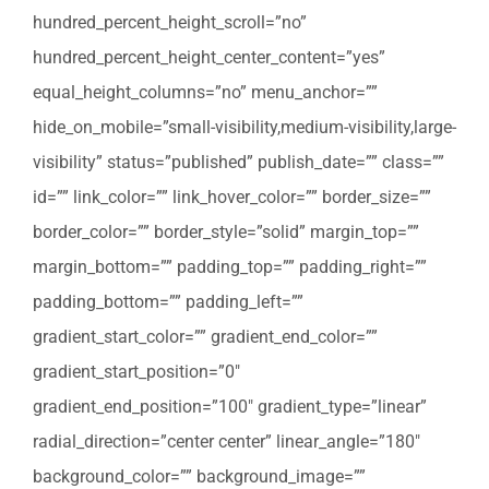
hundred_percent_height_scroll=”no”
hundred_percent_height_center_content=”yes”
equal_height_columns=”no” menu_anchor=””
hide_on_mobile=”small-visibility,medium-visibility,large-
visibility” status=”published” publish_date=”” class=””
id=”” link_color=”” link_hover_color=”” border_size=””
border_color=”” border_style=”solid” margin_top=””
margin_bottom=”” padding_top=”” padding_right=””
padding_bottom=”” padding_left=””
gradient_start_color=”” gradient_end_color=””
gradient_start_position=”0″
gradient_end_position=”100″ gradient_type=”linear”
radial_direction=”center center” linear_angle=”180″
background_color=”” background_image=””