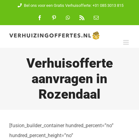
Ga
Bel ons voor een Gratis Verhuisofferte: +31 085 3013 815
naar
Facebook
Pinterest
WhatsApp
Rss
E-
mail
inhoud
Verhuisofferte
aanvragen in
Rozendaal
[fusion_builder_container hundred_percent=”no”
hundred_percent_height=”no”