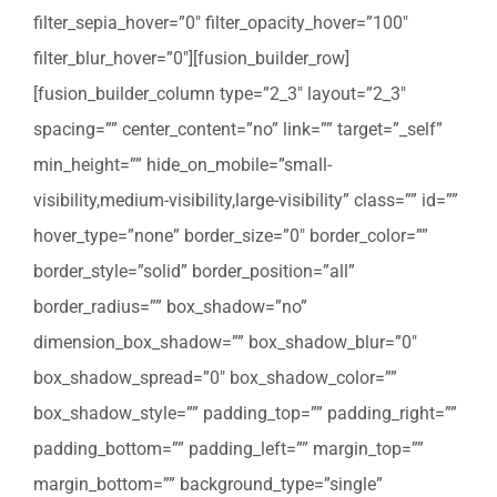
filter_sepia_hover=”0″ filter_opacity_hover=”100″
filter_blur_hover=”0″][fusion_builder_row]
[fusion_builder_column type=”2_3″ layout=”2_3″
spacing=”” center_content=”no” link=”” target=”_self”
min_height=”” hide_on_mobile=”small-
visibility,medium-visibility,large-visibility” class=”” id=””
hover_type=”none” border_size=”0″ border_color=””
border_style=”solid” border_position=”all”
border_radius=”” box_shadow=”no”
dimension_box_shadow=”” box_shadow_blur=”0″
box_shadow_spread=”0″ box_shadow_color=””
box_shadow_style=”” padding_top=”” padding_right=””
padding_bottom=”” padding_left=”” margin_top=””
margin_bottom=”” background_type=”single”