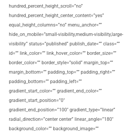
hundred_percent_height_scroll=”no”
hundred_percent_height_center_content=”yes”
equal_height_columns=”no” menu_anchor=””
hide_on_mobile=”small-visibility,medium-visibility,large-
visibility” status=”published” publish_date=”” class=””
id=”” link_color=”” link_hover_color=”” border_size=””
border_color=”” border_style=”solid” margin_top=””
margin_bottom=”” padding_top=”” padding_right=””
padding_bottom=”” padding_left=””
gradient_start_color=”” gradient_end_color=””
gradient_start_position=”0″
gradient_end_position=”100″ gradient_type=”linear”
radial_direction=”center center” linear_angle=”180″
background_color=”” background_image=””