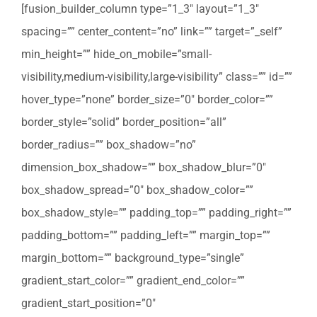
[fusion_builder_column type=”1_3″ layout=”1_3″
spacing=”” center_content=”no” link=”” target=”_self”
min_height=”” hide_on_mobile=”small-
visibility,medium-visibility,large-visibility” class=”” id=””
hover_type=”none” border_size=”0″ border_color=””
border_style=”solid” border_position=”all”
border_radius=”” box_shadow=”no”
dimension_box_shadow=”” box_shadow_blur=”0″
box_shadow_spread=”0″ box_shadow_color=””
box_shadow_style=”” padding_top=”” padding_right=””
padding_bottom=”” padding_left=”” margin_top=””
margin_bottom=”” background_type=”single”
gradient_start_color=”” gradient_end_color=””
gradient_start_position=”0″