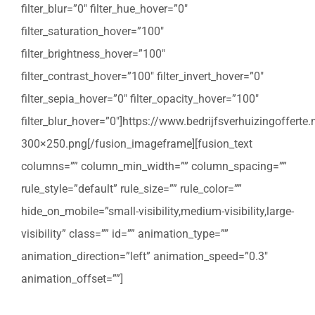
filter_blur=”0″ filter_hue_hover=”0″
filter_saturation_hover=”100″
filter_brightness_hover=”100″
filter_contrast_hover=”100″ filter_invert_hover=”0″
filter_sepia_hover=”0″ filter_opacity_hover=”100″
filter_blur_hover=”0″]https://www.bedrijfsverhuizingoffert
300×250.png[/fusion_imageframe][fusion_text
columns=”” column_min_width=”” column_spacing=””
rule_style=”default” rule_size=”” rule_color=””
hide_on_mobile=”small-visibility,medium-visibility,large-
visibility” class=”” id=”” animation_type=””
animation_direction=”left” animation_speed=”0.3″
animation_offset=””]