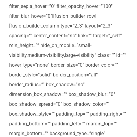
filter_sepia_hover=”0″ filter_opacity_hover=”100″
filter_blur_hover=”0″][fusion_builder_row]
[fusion_builder_column type=”2_3″ layout=”2_3″
spacing=”” center_content=”no” link=”” target=”_self”
min_height=”” hide_on_mobile=”small-
visibility,medium-visibility,large-visibility” class=”” id=””
hover_type=”none” border_size=”0″ border_color=””
border_style=”solid” border_position=”all”
border_radius=”” box_shadow=”no”
dimension_box_shadow=”” box_shadow_blur=”0″
box_shadow_spread=”0″ box_shadow_color=””
box_shadow_style=”” padding_top=”” padding_right=””
padding_bottom=”” padding_left=”” margin_top=””
margin_bottom=”” background_type=”single”