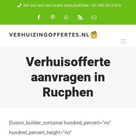
Ga
Bel ons voor een Gratis Verhuisofferte: +31 085 3013 815
naar
Facebook
Pinterest
WhatsApp
Rss
E-
mail
inhoud
Verhuisofferte
aanvragen in
Rucphen
[fusion_builder_container hundred_percent=”no”
hundred_percent_height=”no”