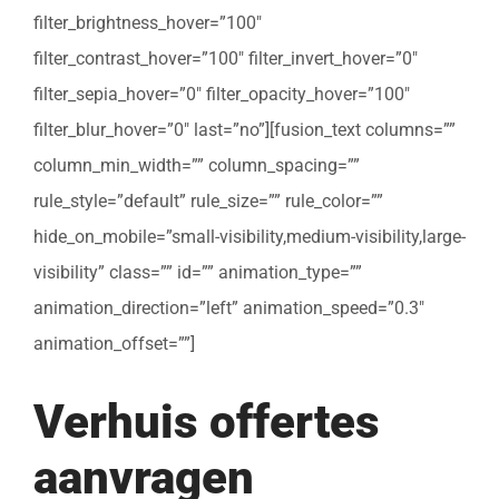
filter_brightness_hover=”100″
filter_contrast_hover=”100″ filter_invert_hover=”0″
filter_sepia_hover=”0″ filter_opacity_hover=”100″
filter_blur_hover=”0″ last=”no”][fusion_text columns=””
column_min_width=”” column_spacing=””
rule_style=”default” rule_size=”” rule_color=””
hide_on_mobile=”small-visibility,medium-visibility,large-
visibility” class=”” id=”” animation_type=””
animation_direction=”left” animation_speed=”0.3″
animation_offset=””]
Verhuis offertes
aanvragen