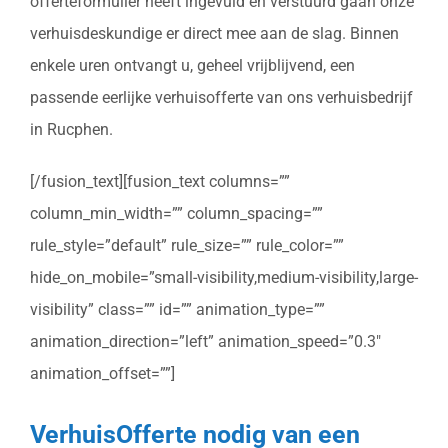
offerteformulier heeft ingevuld en verstuurd gaan onze
verhuisdeskundige er direct mee aan de slag. Binnen
enkele uren ontvangt u, geheel vrijblijvend, een
passende eerlijke verhuisofferte van ons verhuisbedrijf
in Rucphen.
[/fusion_text][fusion_text columns=””
column_min_width=”” column_spacing=””
rule_style=”default” rule_size=”” rule_color=””
hide_on_mobile=”small-visibility,medium-visibility,large-
visibility” class=”” id=”” animation_type=””
animation_direction=”left” animation_speed=”0.3″
animation_offset=””]
VerhuisOfferte nodig van een