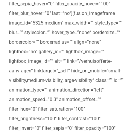
filter_sepia_hover=”0″ filter_opacity_hover=”100″
filter_blur_hover=”0″ last=”no”][fusion_imageframe
image_id=”5325|medium” max_width=”” style_type=””
blur=”” stylecolor=”” hover_type=”none” bordersize=””
bordercolor=”” borderradius=”” align=”none”
lightbox=”no” gallery_id=”” lightbox_image=””
lightbox_image_id=”” alt=”” link=”/verhuisofferte-
aanvragen” linktarget=”_self” hide_on_mobile=”small-
visibility,medium-visibility,large-visibility” class=”” id=””
animation_type=”” animation_direction=”left”
animation_speed=”0.3″ animation_offset=””
filter_hue=”0″ filter_saturation=”100″
filter_brightness=”100″ filter_contrast=”100″
filter_invert=”0″ filter_sepia=”0″ filter_opacity=”100″