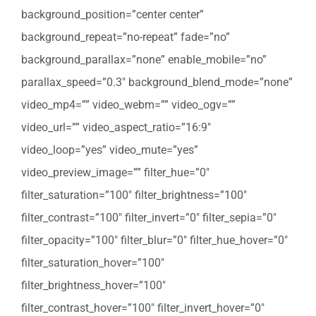
background_position=”center center”
background_repeat=”no-repeat” fade=”no”
background_parallax=”none” enable_mobile=”no”
parallax_speed=”0.3″ background_blend_mode=”none”
video_mp4=”” video_webm=”” video_ogv=””
video_url=”” video_aspect_ratio=”16:9″
video_loop=”yes” video_mute=”yes”
video_preview_image=”” filter_hue=”0″
filter_saturation=”100″ filter_brightness=”100″
filter_contrast=”100″ filter_invert=”0″ filter_sepia=”0″
filter_opacity=”100″ filter_blur=”0″ filter_hue_hover=”0″
filter_saturation_hover=”100″
filter_brightness_hover=”100″
filter_contrast_hover=”100″ filter_invert_hover=”0″