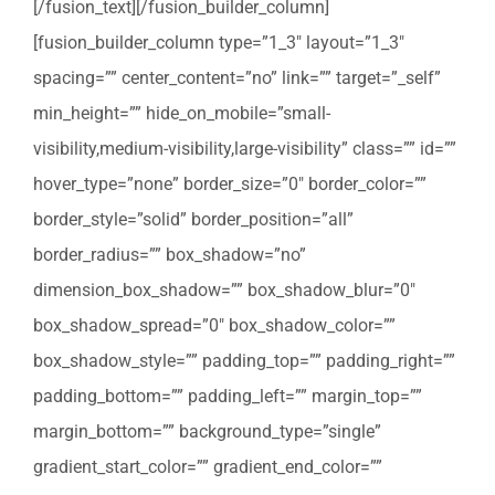
[/fusion_text][/fusion_builder_column]
[fusion_builder_column type=”1_3″ layout=”1_3″
spacing=”” center_content=”no” link=”” target=”_self”
min_height=”” hide_on_mobile=”small-
visibility,medium-visibility,large-visibility” class=”” id=””
hover_type=”none” border_size=”0″ border_color=””
border_style=”solid” border_position=”all”
border_radius=”” box_shadow=”no”
dimension_box_shadow=”” box_shadow_blur=”0″
box_shadow_spread=”0″ box_shadow_color=””
box_shadow_style=”” padding_top=”” padding_right=””
padding_bottom=”” padding_left=”” margin_top=””
margin_bottom=”” background_type=”single”
gradient_start_color=”” gradient_end_color=””