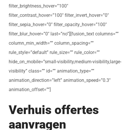
filter_brightness_hover=”100″
filter_contrast_hover=”100″ filter_invert_hover=”0″
filter_sepia_hover=”0″ filter_opacity_hover=”100″
filter_blur_hover=”0″ last=”no”][fusion_text columns=””
column_min_width=”” column_spacing=””
rule_style=”default” rule_size=”” rule_color=””
hide_on_mobile=”small-visibility,medium-visibility,large-
visibility” class=”” id=”” animation_type=””
animation_direction=”left” animation_speed=”0.3″
animation_offset=””]
Verhuis offertes
aanvragen