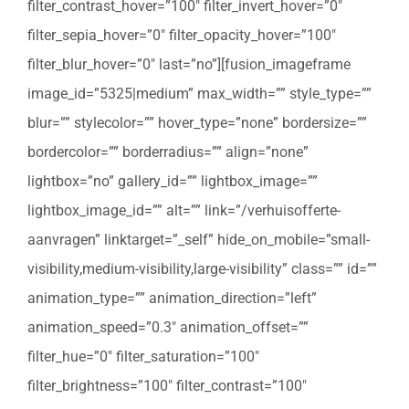
filter_contrast_hover=”100″ filter_invert_hover=”0″
filter_sepia_hover=”0″ filter_opacity_hover=”100″
filter_blur_hover=”0″ last=”no”][fusion_imageframe
image_id=”5325|medium” max_width=”” style_type=””
blur=”” stylecolor=”” hover_type=”none” bordersize=””
bordercolor=”” borderradius=”” align=”none”
lightbox=”no” gallery_id=”” lightbox_image=””
lightbox_image_id=”” alt=”” link=”/verhuisofferte-
aanvragen” linktarget=”_self” hide_on_mobile=”small-
visibility,medium-visibility,large-visibility” class=”” id=””
animation_type=”” animation_direction=”left”
animation_speed=”0.3″ animation_offset=””
filter_hue=”0″ filter_saturation=”100″
filter_brightness=”100″ filter_contrast=”100″