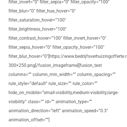
filter_invert=”0″ filter_sepia=”0″ filter_opacity=”100″
filter_blur=”0″ filter_hue_hover=”0″
filter_saturation_hover=”100″
filter_brightness_hover=”100″
filter_contrast_hover=”100″ filter_invert_hover=”0″
filter_sepia_hover=”0″ filter_opacity_hover=”100″
filter_blur_hover=”0″]https://www.bedrijfsverhuizingoffert
300×250.png[/fusion_imageframe][fusion_text
columns=”” column_min_width=”” column_spacing=””
rule_style=”default” rule_size=”” rule_color=””
hide_on_mobile=”small-visibility,medium-visibility,large-
visibility” class=”” id=”” animation_type=””
animation_direction=”left” animation_speed=”0.3″
animation_offset=””]