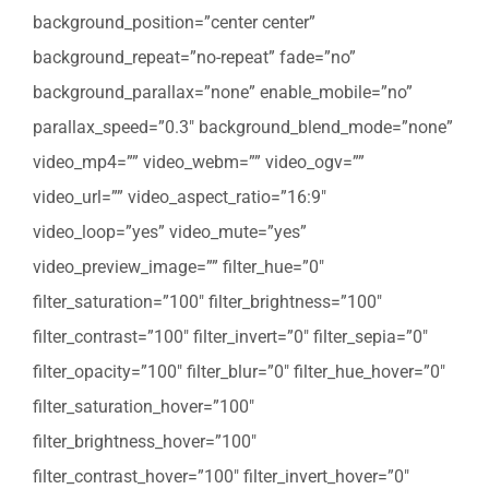
background_position=”center center”
background_repeat=”no-repeat” fade=”no”
background_parallax=”none” enable_mobile=”no”
parallax_speed=”0.3″ background_blend_mode=”none”
video_mp4=”” video_webm=”” video_ogv=””
video_url=”” video_aspect_ratio=”16:9″
video_loop=”yes” video_mute=”yes”
video_preview_image=”” filter_hue=”0″
filter_saturation=”100″ filter_brightness=”100″
filter_contrast=”100″ filter_invert=”0″ filter_sepia=”0″
filter_opacity=”100″ filter_blur=”0″ filter_hue_hover=”0″
filter_saturation_hover=”100″
filter_brightness_hover=”100″
filter_contrast_hover=”100″ filter_invert_hover=”0″