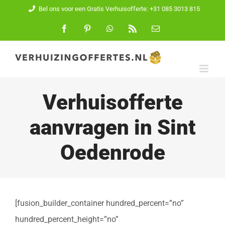
Ga
Bel ons voor een Gratis Verhuisofferte: +31 085 3013 815
naar
Facebook
Pinterest
WhatsApp
Rss
E-
mail
inhoud
Verhuisofferte
aanvragen in Sint
Oedenrode
[fusion_builder_container hundred_percent=”no”
hundred_percent_height=”no”