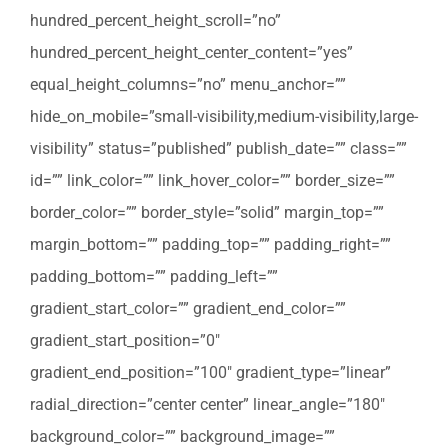
hundred_percent_height_scroll=”no”
hundred_percent_height_center_content=”yes”
equal_height_columns=”no” menu_anchor=””
hide_on_mobile=”small-visibility,medium-visibility,large-
visibility” status=”published” publish_date=”” class=””
id=”” link_color=”” link_hover_color=”” border_size=””
border_color=”” border_style=”solid” margin_top=””
margin_bottom=”” padding_top=”” padding_right=””
padding_bottom=”” padding_left=””
gradient_start_color=”” gradient_end_color=””
gradient_start_position=”0″
gradient_end_position=”100″ gradient_type=”linear”
radial_direction=”center center” linear_angle=”180″
background_color=”” background_image=””