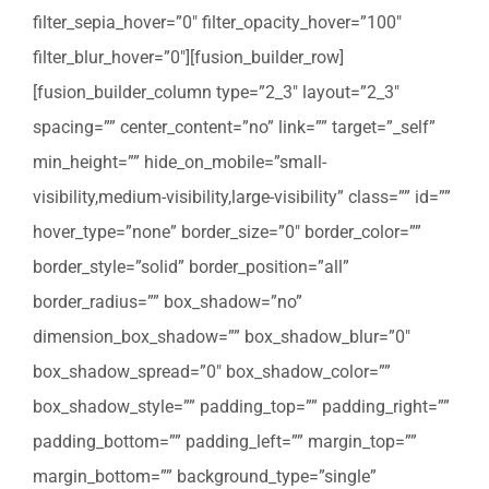
filter_sepia_hover=”0″ filter_opacity_hover=”100″
filter_blur_hover=”0″][fusion_builder_row]
[fusion_builder_column type=”2_3″ layout=”2_3″
spacing=”” center_content=”no” link=”” target=”_self”
min_height=”” hide_on_mobile=”small-
visibility,medium-visibility,large-visibility” class=”” id=””
hover_type=”none” border_size=”0″ border_color=””
border_style=”solid” border_position=”all”
border_radius=”” box_shadow=”no”
dimension_box_shadow=”” box_shadow_blur=”0″
box_shadow_spread=”0″ box_shadow_color=””
box_shadow_style=”” padding_top=”” padding_right=””
padding_bottom=”” padding_left=”” margin_top=””
margin_bottom=”” background_type=”single”