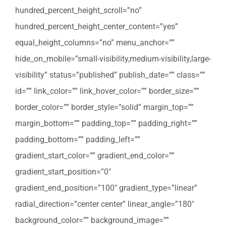
hundred_percent_height_scroll=”no”
hundred_percent_height_center_content=”yes”
equal_height_columns=”no” menu_anchor=””
hide_on_mobile=”small-visibility,medium-visibility,large-
visibility” status=”published” publish_date=”” class=””
id=”” link_color=”” link_hover_color=”” border_size=””
border_color=”” border_style=”solid” margin_top=””
margin_bottom=”” padding_top=”” padding_right=””
padding_bottom=”” padding_left=””
gradient_start_color=”” gradient_end_color=””
gradient_start_position=”0″
gradient_end_position=”100″ gradient_type=”linear”
radial_direction=”center center” linear_angle=”180″
background_color=”” background_image=””