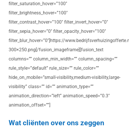
filter_saturation_hover=”100″
filter_brightness_hover=”100″
filter_contrast_hover=”100″ filter_invert_hover=”0″
filter_sepia_hover=”0″ filter_opacity_hover=”100″
filter_blur_hover=”0″]https://www.bedrijfsverhuizingoffert
300×250.png[/fusion_imageframe][fusion_text
columns=”” column_min_width=”” column_spacing=””
rule_style=”default” rule_size=”” rule_color=””
hide_on_mobile=”small-visibility,medium-visibility,large-
visibility” class=”” id=”” animation_type=””
animation_direction=”left” animation_speed=”0.3″
animation_offset=””]
Wat cliënten over ons zeggen