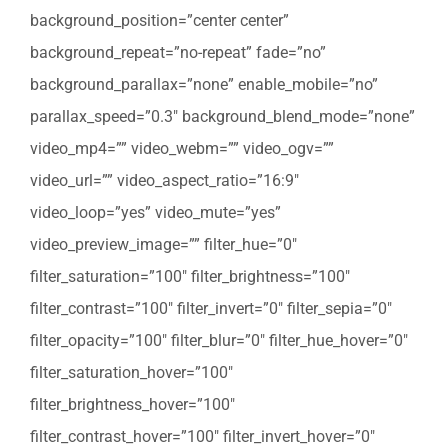
background_position=”center center”
background_repeat=”no-repeat” fade=”no”
background_parallax=”none” enable_mobile=”no”
parallax_speed=”0.3″ background_blend_mode=”none”
video_mp4=”” video_webm=”” video_ogv=””
video_url=”” video_aspect_ratio=”16:9″
video_loop=”yes” video_mute=”yes”
video_preview_image=”” filter_hue=”0″
filter_saturation=”100″ filter_brightness=”100″
filter_contrast=”100″ filter_invert=”0″ filter_sepia=”0″
filter_opacity=”100″ filter_blur=”0″ filter_hue_hover=”0″
filter_saturation_hover=”100″
filter_brightness_hover=”100″
filter_contrast_hover=”100″ filter_invert_hover=”0″