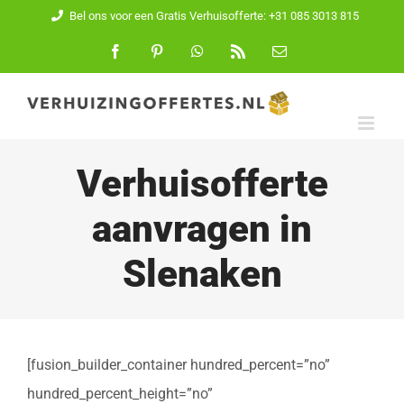
Ga
Bel ons voor een Gratis Verhuisofferte: +31 085 3013 815
naar
Facebook
Pinterest
WhatsApp
Rss
E-
mail
inhoud
Verhuisofferte
aanvragen in
Slenaken
[fusion_builder_container hundred_percent=”no”
hundred_percent_height=”no”