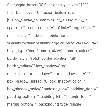
filter_sepia_hover=”0″ filter_opacity_hover=”100″
filter_blur_hover=”0″][fusion_builder_row]
[fusion_builder_column type=”2_3″ layout=”2_3″
spacing=”” center_content=”no” link=”” target=”_self”
min_height=”” hide_on_mobile=”small-
visibility,medium-visibility,large-visibility” class=”” id=””
hover_type=”none” border_size=”0″ border_color=””
border_style=”solid” border_position=”all”
border_radius=”” box_shadow=”no”
dimension_box_shadow=”” box_shadow_blur=”0″
box_shadow_spread=”0″ box_shadow_color=””
box_shadow_style=”” padding_top=”” padding_right=””
padding_bottom=”” padding_left=”” margin_top=””
margin_bottom=”” background_type=”single”