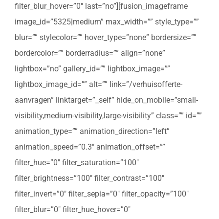
filter_blur_hover=”0″ last=”no”][fusion_imageframe
image_id=”5325|medium” max_width=”” style_type=””
blur=”” stylecolor=”” hover_type=”none” bordersize=””
bordercolor=”” borderradius=”” align=”none”
lightbox=”no” gallery_id=”” lightbox_image=””
lightbox_image_id=”” alt=”” link=”/verhuisofferte-
aanvragen” linktarget=”_self” hide_on_mobile=”small-
visibility,medium-visibility,large-visibility” class=”” id=””
animation_type=”” animation_direction=”left”
animation_speed=”0.3″ animation_offset=””
filter_hue=”0″ filter_saturation=”100″
filter_brightness=”100″ filter_contrast=”100″
filter_invert=”0″ filter_sepia=”0″ filter_opacity=”100″
filter_blur=”0″ filter_hue_hover=”0″