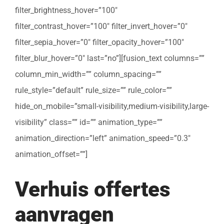
filter_brightness_hover=”100″
filter_contrast_hover=”100″ filter_invert_hover=”0″
filter_sepia_hover=”0″ filter_opacity_hover=”100″
filter_blur_hover=”0″ last=”no”][fusion_text columns=””
column_min_width=”” column_spacing=””
rule_style=”default” rule_size=”” rule_color=””
hide_on_mobile=”small-visibility,medium-visibility,large-
visibility” class=”” id=”” animation_type=””
animation_direction=”left” animation_speed=”0.3″
animation_offset=””]
Verhuis offertes
aanvragen