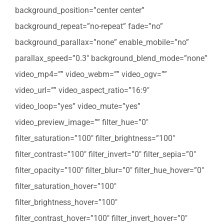
background_position=”center center”
background_repeat=”no-repeat” fade=”no”
background_parallax=”none” enable_mobile=”no”
parallax_speed=”0.3″ background_blend_mode=”none”
video_mp4=”” video_webm=”” video_ogv=””
video_url=”” video_aspect_ratio=”16:9″
video_loop=”yes” video_mute=”yes”
video_preview_image=”” filter_hue=”0″
filter_saturation=”100″ filter_brightness=”100″
filter_contrast=”100″ filter_invert=”0″ filter_sepia=”0″
filter_opacity=”100″ filter_blur=”0″ filter_hue_hover=”0″
filter_saturation_hover=”100″
filter_brightness_hover=”100″
filter_contrast_hover=”100″ filter_invert_hover=”0″