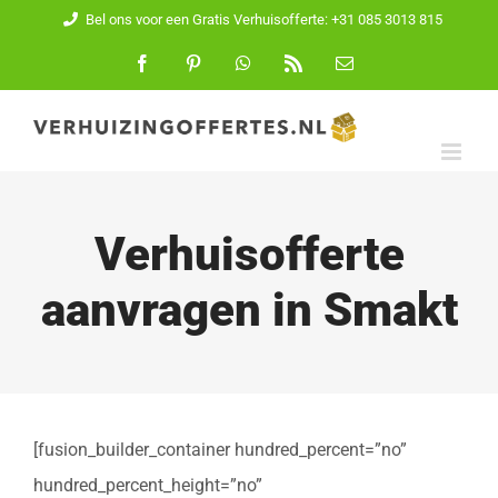
Ga
Bel ons voor een Gratis Verhuisofferte: +31 085 3013 815
naar
Facebook
Pinterest
WhatsApp
Rss
E-
mail
inhoud
Verhuisofferte
aanvragen in Smakt
[fusion_builder_container hundred_percent=”no”
hundred_percent_height=”no”