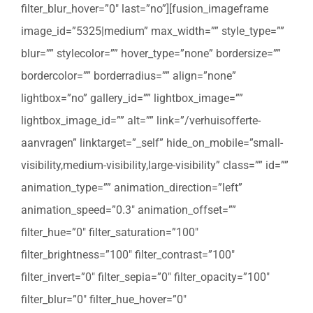
filter_blur_hover=”0″ last=”no”][fusion_imageframe
image_id=”5325|medium” max_width=”” style_type=””
blur=”” stylecolor=”” hover_type=”none” bordersize=””
bordercolor=”” borderradius=”” align=”none”
lightbox=”no” gallery_id=”” lightbox_image=””
lightbox_image_id=”” alt=”” link=”/verhuisofferte-
aanvragen” linktarget=”_self” hide_on_mobile=”small-
visibility,medium-visibility,large-visibility” class=”” id=””
animation_type=”” animation_direction=”left”
animation_speed=”0.3″ animation_offset=””
filter_hue=”0″ filter_saturation=”100″
filter_brightness=”100″ filter_contrast=”100″
filter_invert=”0″ filter_sepia=”0″ filter_opacity=”100″
filter_blur=”0″ filter_hue_hover=”0″