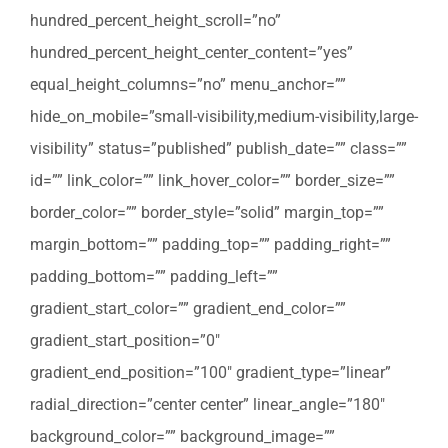
hundred_percent_height_scroll=”no”
hundred_percent_height_center_content=”yes”
equal_height_columns=”no” menu_anchor=””
hide_on_mobile=”small-visibility,medium-visibility,large-
visibility” status=”published” publish_date=”” class=””
id=”” link_color=”” link_hover_color=”” border_size=””
border_color=”” border_style=”solid” margin_top=””
margin_bottom=”” padding_top=”” padding_right=””
padding_bottom=”” padding_left=””
gradient_start_color=”” gradient_end_color=””
gradient_start_position=”0″
gradient_end_position=”100″ gradient_type=”linear”
radial_direction=”center center” linear_angle=”180″
background_color=”” background_image=””