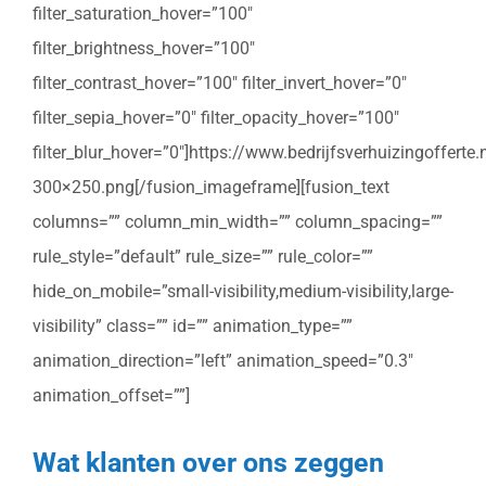
filter_saturation_hover=”100″
filter_brightness_hover=”100″
filter_contrast_hover=”100″ filter_invert_hover=”0″
filter_sepia_hover=”0″ filter_opacity_hover=”100″
filter_blur_hover=”0″]https://www.bedrijfsverhuizingoffert
300×250.png[/fusion_imageframe][fusion_text
columns=”” column_min_width=”” column_spacing=””
rule_style=”default” rule_size=”” rule_color=””
hide_on_mobile=”small-visibility,medium-visibility,large-
visibility” class=”” id=”” animation_type=””
animation_direction=”left” animation_speed=”0.3″
animation_offset=””]
Wat klanten over ons zeggen