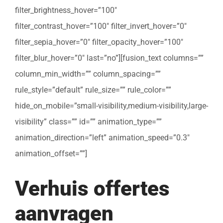
filter_brightness_hover=”100″
filter_contrast_hover=”100″ filter_invert_hover=”0″
filter_sepia_hover=”0″ filter_opacity_hover=”100″
filter_blur_hover=”0″ last=”no”][fusion_text columns=””
column_min_width=”” column_spacing=””
rule_style=”default” rule_size=”” rule_color=””
hide_on_mobile=”small-visibility,medium-visibility,large-
visibility” class=”” id=”” animation_type=””
animation_direction=”left” animation_speed=”0.3″
animation_offset=””]
Verhuis offertes
aanvragen