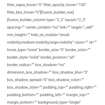
filter_sepia_hover=”0″ filter_opacity_hover=”100″
filter_blur_hover=”0″][fusion_builder_row]
[fusion_builder_column type=”2_3″ layout=”2_3″
spacing=”” center_content=”no” link=”” target=”_self”
min_height=”” hide_on_mobile=”small-
visibility,medium-visibility,large-visibility” class=”” id=””
hover_type=”none” border_size=”0″ border_color=””
border_style=”solid” border_position=”all”
border_radius=”” box_shadow=”no”
dimension_box_shadow=”” box_shadow_blur=”0″
box_shadow_spread=”0″ box_shadow_color=””
box_shadow_style=”” padding_top=”” padding_right=””
padding_bottom=”” padding_left=”” margin_top=””
margin_bottom=”” background_type=”single”