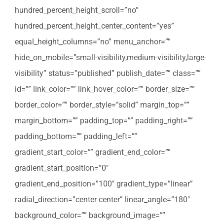
hundred_percent_height_scroll=”no”
hundred_percent_height_center_content=”yes”
equal_height_columns=”no” menu_anchor=””
hide_on_mobile=”small-visibility,medium-visibility,large-
visibility” status=”published” publish_date=”” class=””
id=”” link_color=”” link_hover_color=”” border_size=””
border_color=”” border_style=”solid” margin_top=””
margin_bottom=”” padding_top=”” padding_right=””
padding_bottom=”” padding_left=””
gradient_start_color=”” gradient_end_color=””
gradient_start_position=”0″
gradient_end_position=”100″ gradient_type=”linear”
radial_direction=”center center” linear_angle=”180″
background_color=”” background_image=””