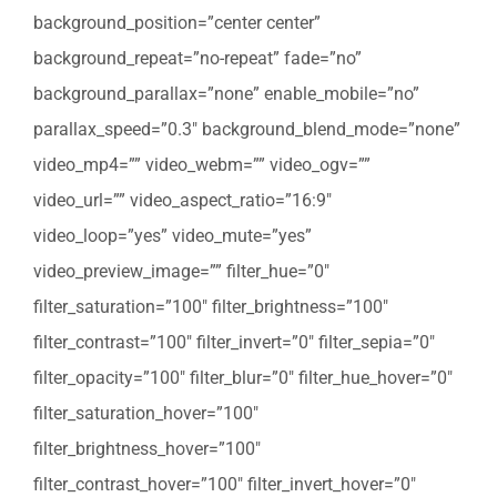
background_position=”center center”
background_repeat=”no-repeat” fade=”no”
background_parallax=”none” enable_mobile=”no”
parallax_speed=”0.3″ background_blend_mode=”none”
video_mp4=”” video_webm=”” video_ogv=””
video_url=”” video_aspect_ratio=”16:9″
video_loop=”yes” video_mute=”yes”
video_preview_image=”” filter_hue=”0″
filter_saturation=”100″ filter_brightness=”100″
filter_contrast=”100″ filter_invert=”0″ filter_sepia=”0″
filter_opacity=”100″ filter_blur=”0″ filter_hue_hover=”0″
filter_saturation_hover=”100″
filter_brightness_hover=”100″
filter_contrast_hover=”100″ filter_invert_hover=”0″