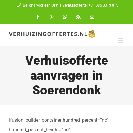
Ga
Bel ons voor een Gratis Verhuisofferte: +31 085 3013 815
naar
Facebook
Pinterest
WhatsApp
Rss
E-
mail
inhoud
Verhuisofferte
aanvragen in
Soerendonk
[fusion_builder_container hundred_percent=”no”
hundred_percent_height=”no”