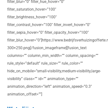
filter_blur=”0″ filter_hue_hover=”0″
filter_saturation_hover=”100″
filter_brightness_hover=”100″
filter_contrast_hover=”100″ filter_invert_hover=”0″
filter_sepia_hover=”0″ filter_opacity_hover=”100″
filter_blur_hover=”0″]https://www.bedrijfsverhuizingoffert
300×250.png[/fusion_imageframe][fusion_text
columns=”” column_min_width=”” column_spacing=””
rule_style=”default” rule_size=”” rule_color=””
hide_on_mobile=”small-visibility,medium-visibility,large-
visibility” class=”” id=”” animation_type=””
animation_direction=”left” animation_speed=”0.3″
animation_offset=””]