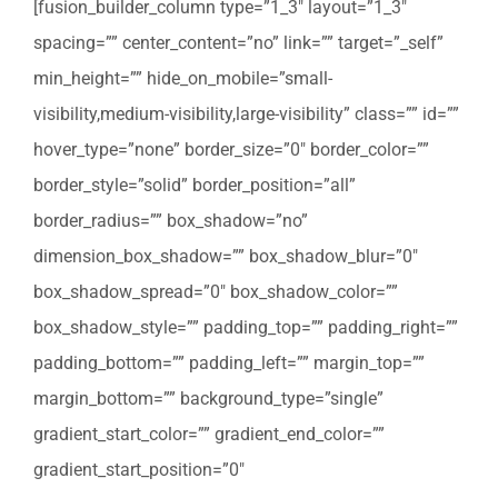
[fusion_builder_column type=”1_3″ layout=”1_3″
spacing=”” center_content=”no” link=”” target=”_self”
min_height=”” hide_on_mobile=”small-
visibility,medium-visibility,large-visibility” class=”” id=””
hover_type=”none” border_size=”0″ border_color=””
border_style=”solid” border_position=”all”
border_radius=”” box_shadow=”no”
dimension_box_shadow=”” box_shadow_blur=”0″
box_shadow_spread=”0″ box_shadow_color=””
box_shadow_style=”” padding_top=”” padding_right=””
padding_bottom=”” padding_left=”” margin_top=””
margin_bottom=”” background_type=”single”
gradient_start_color=”” gradient_end_color=””
gradient_start_position=”0″