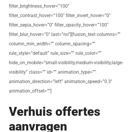
filter_brightness_hover=”100″
filter_contrast_hover=”100″ filter_invert_hover=”0″
filter_sepia_hover=”0″ filter_opacity_hover=”100″
filter_blur_hover=”0″ last=”no”][fusion_text columns=””
column_min_width=”” column_spacing=””
rule_style=”default” rule_size=”” rule_color=””
hide_on_mobile=”small-visibility,medium-visibility,large-
visibility” class=”” id=”” animation_type=””
animation_direction=”left” animation_speed=”0.3″
animation_offset=””]
Verhuis offertes
aanvragen