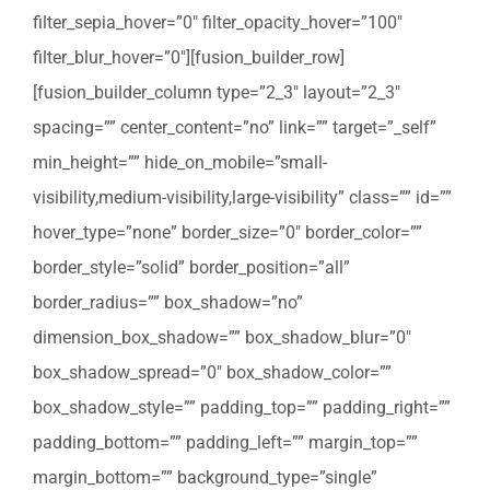
filter_sepia_hover=”0″ filter_opacity_hover=”100″
filter_blur_hover=”0″][fusion_builder_row]
[fusion_builder_column type=”2_3″ layout=”2_3″
spacing=”” center_content=”no” link=”” target=”_self”
min_height=”” hide_on_mobile=”small-
visibility,medium-visibility,large-visibility” class=”” id=””
hover_type=”none” border_size=”0″ border_color=””
border_style=”solid” border_position=”all”
border_radius=”” box_shadow=”no”
dimension_box_shadow=”” box_shadow_blur=”0″
box_shadow_spread=”0″ box_shadow_color=””
box_shadow_style=”” padding_top=”” padding_right=””
padding_bottom=”” padding_left=”” margin_top=””
margin_bottom=”” background_type=”single”