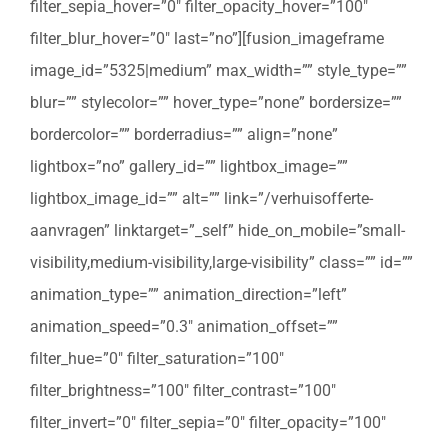
filter_sepia_hover=”0″ filter_opacity_hover=”100″
filter_blur_hover=”0″ last=”no”][fusion_imageframe
image_id=”5325|medium” max_width=”” style_type=””
blur=”” stylecolor=”” hover_type=”none” bordersize=””
bordercolor=”” borderradius=”” align=”none”
lightbox=”no” gallery_id=”” lightbox_image=””
lightbox_image_id=”” alt=”” link=”/verhuisofferte-
aanvragen” linktarget=”_self” hide_on_mobile=”small-
visibility,medium-visibility,large-visibility” class=”” id=””
animation_type=”” animation_direction=”left”
animation_speed=”0.3″ animation_offset=””
filter_hue=”0″ filter_saturation=”100″
filter_brightness=”100″ filter_contrast=”100″
filter_invert=”0″ filter_sepia=”0″ filter_opacity=”100″