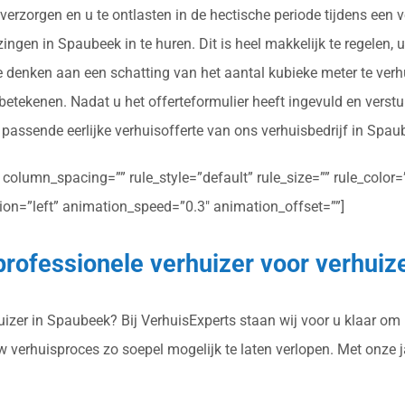
rzorgen en u te ontlasten in de hectische periode tijdens een v
ngen in Spaubeek in te huren. Dit is heel makkelijk te regelen, 
je denken aan een schatting van het aantal kubieke meter te ver
betekenen. Nadat u het offerteformulier heeft ingevuld en verst
n passende eerlijke verhuisofferte van ons verhuisbedrijf in Spau
olumn_spacing=”” rule_style=”default” rule_size=”” rule_color=””
ction=”left” animation_speed=”0.3″ animation_offset=””]
professionele verhuizer voor verhui
zer in Spaubeek? Bij VerhuisExperts staan wij voor u klaar om u
uw verhuisproces zo soepel mogelijk te laten verlopen. Met onze