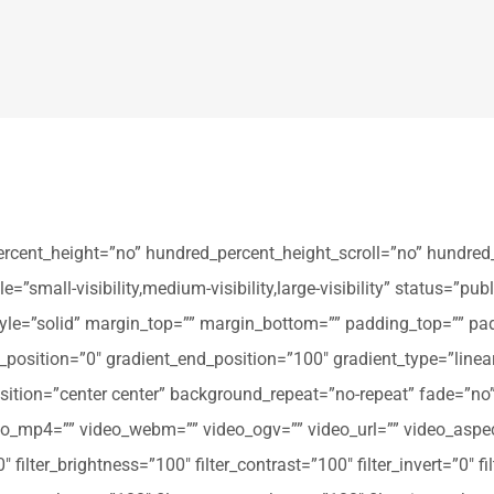
ercent_height=”no” hundred_percent_height_scroll=”no” hundred
all-visibility,medium-visibility,large-visibility” status=”publi
_style=”solid” margin_top=”” margin_bottom=”” padding_top=”” pa
t_position=”0″ gradient_end_position=”100″ gradient_type=”linear
tion=”center center” background_repeat=”no-repeat” fade=”no
_mp4=”” video_webm=”” video_ogv=”” video_url=”” video_aspec
filter_brightness=”100″ filter_contrast=”100″ filter_invert=”0″ fil