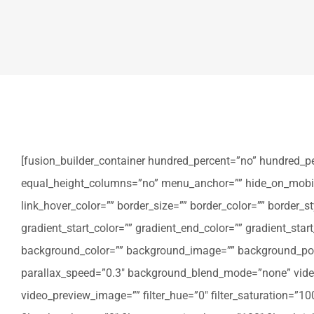
[fusion_builder_container hundred_percent=”no” hundred_p
equal_height_columns=”no” menu_anchor=”” hide_on_mobile=”sm
link_hover_color=”” border_size=”” border_color=”” border
gradient_start_color=”” gradient_end_color=”” gradient_star
background_color=”” background_image=”” background_posi
parallax_speed=”0.3″ background_blend_mode=”none” video
video_preview_image=”” filter_hue=”0″ filter_saturation=”100″ 