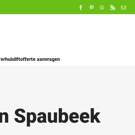
Facebook
Pinterest
WhatsApp
Rss
E-
mail
erhuisliftofferte aanvragen
in Spaubeek