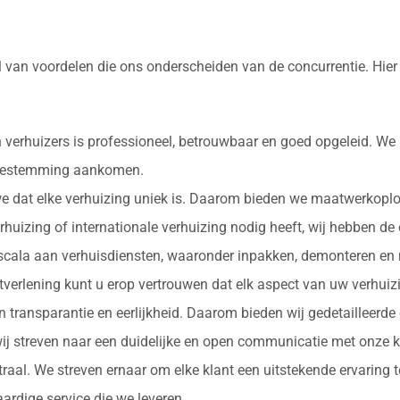
l van voordelen die ons onderscheiden van de concurrentie. Hie
 verhuizers is professioneel, betrouwbaar en goed opgeleid. We
e bestemming aankomen.
 we dat elke verhuizing uniek is. Daarom bieden we maatwerkopl
erhuizing of internationale verhuizing nodig heeft, wij hebben de
d scala aan verhuisdiensten, waaronder inpakken, demonteren en 
nstverlening kunt u erop vertrouwen dat elk aspect van uw verhu
in transparantie en eerlijkheid. Daarom bieden wij gedetailleerde
ij streven naar een duidelijke en open communicatie met onze k
ntraal. We streven ernaar om elke klant een uitstekende ervaring
rdige service die we leveren.