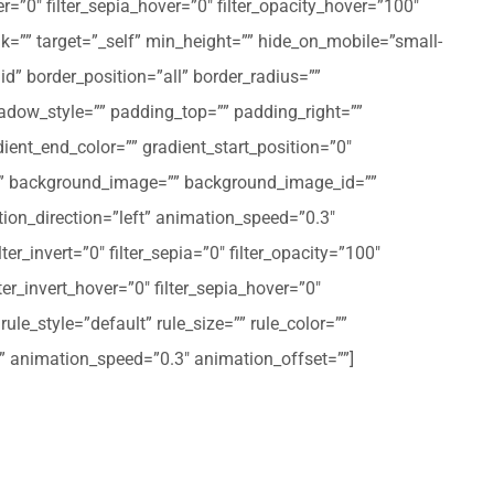
er=”0″ filter_sepia_hover=”0″ filter_opacity_hover=”100″
nk=”” target=”_self” min_height=”” hide_on_mobile=”small-
olid” border_position=”all” border_radius=””
ow_style=”” padding_top=”” padding_right=””
ent_end_color=”” gradient_start_position=”0″
r=”” background_image=”” background_image_id=””
on_direction=”left” animation_speed=”0.3″
ter_invert=”0″ filter_sepia=”0″ filter_opacity=”100″
lter_invert_hover=”0″ filter_sepia_hover=”0″
le_style=”default” rule_size=”” rule_color=””
eft” animation_speed=”0.3″ animation_offset=””]