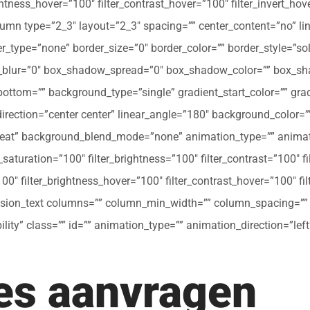
ghtness_hover=”100″ filter_contrast_hover=”100″ filter_invert_hov
olumn type=”2_3″ layout=”2_3″ spacing=”” center_content=”no” li
 hover_type=”none” border_size=”0″ border_color=”” border_style=”s
ur=”0″ box_shadow_spread=”0″ box_shadow_color=”” box_shad
ttom=”” background_type=”single” gradient_start_color=”” gradi
_direction=”center center” linear_angle=”180″ background_colo
peat” background_blend_mode=”none” animation_type=”” animati
r_saturation=”100″ filter_brightness=”100″ filter_contrast=”100″ fil
”100″ filter_brightness_hover=”100″ filter_contrast_hover=”100″ fi
[fusion_text columns=”” column_min_width=”” column_spacing=”” ru
ibility” class=”” id=”” animation_type=”” animation_direction=”l
tes aanvragen