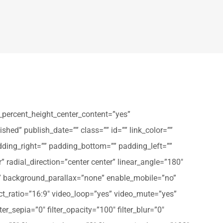
_percent_height_center_content=”yes”
shed” publish_date=”” class=”” id=”” link_color=””
dding_right=”” padding_bottom=”” padding_left=””
” radial_direction=”center center” linear_angle=”180″
” background_parallax=”none” enable_mobile=”no”
t_ratio=”16:9″ video_loop=”yes” video_mute=”yes”
ter_sepia=”0″ filter_opacity=”100″ filter_blur=”0″