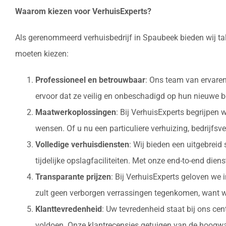
Waarom kiezen voor VerhuisExperts?
Als gerenommeerd verhuisbedrijf in Spaubeek bieden wij ta
moeten kiezen:
Professioneel en betrouwbaar
: Ons team van ervaren
ervoor dat ze veilig en onbeschadigd op hun nieuw
Maatwerkoplossingen
: Bij VerhuisExperts begrijpen
wensen. Of u nu een particuliere verhuizing, bedrijfsv
Volledige verhuisdiensten
: Wij bieden een uitgebrei
tijdelijke opslagfaciliteiten. Met onze end-to-end die
Transparante prijzen
: Bij VerhuisExperts geloven we 
zult geen verborgen verrassingen tegenkomen, want w
Klanttevredenheid
: Uw tevredenheid staat bij ons ce
voldoen. Onze klantrecensies getuigen van de hoogwaa