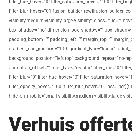
filter_hue_hover=”0″ filter_saturation_hover=”100″ filter_bri
filter_blur_hover=”0″][fusion_builder_row][fusion_builder_c
visibility,medium-visibility,large-visibility” class=”” id=””
box_shadow=”no” dimension_box_shadow=”” box_shadow_bl
padding_bottom=”” padding_left=”” margin_top=”” margin_bo
gradient_end_position=”100″ gradient_type=”linear” radial
background_position=”left top” background_repeat=”no-re
animation_offset=”” filter_type=”regular” filter_hue=”0″ filte
filter_blur=”0″ filter_hue_hover=”0″ filter_saturation_hover=
filter_opacity_hover=”100″ filter_blur_hover=”0″ last=”no”]
hide_on_mobile=”small-visibility,medium-visibility,large-vis
Verhuis offer