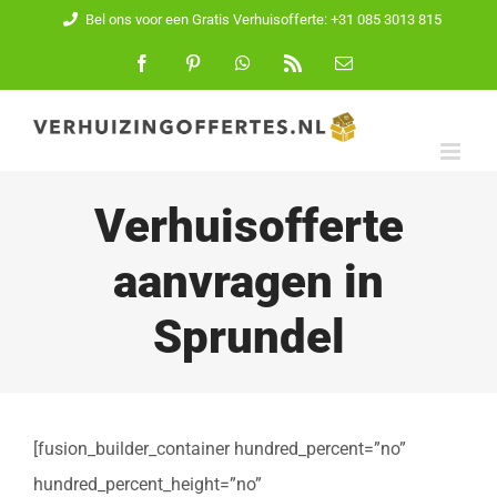
Ga
Bel ons voor een Gratis Verhuisofferte: +31 085 3013 815
naar
Facebook
Pinterest
WhatsApp
Rss
E-
mail
inhoud
Verhuisofferte
aanvragen in
Sprundel
[fusion_builder_container hundred_percent=”no”
hundred_percent_height=”no”