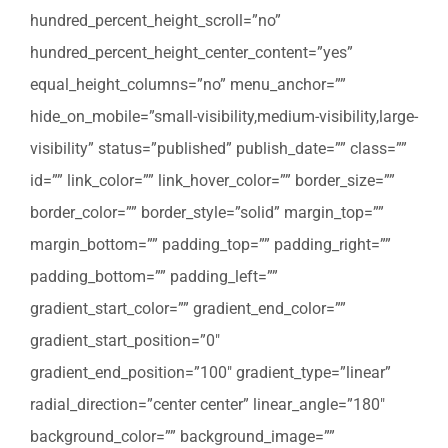
hundred_percent_height_scroll=”no”
hundred_percent_height_center_content=”yes”
equal_height_columns=”no” menu_anchor=””
hide_on_mobile=”small-visibility,medium-visibility,large-
visibility” status=”published” publish_date=”” class=””
id=”” link_color=”” link_hover_color=”” border_size=””
border_color=”” border_style=”solid” margin_top=””
margin_bottom=”” padding_top=”” padding_right=””
padding_bottom=”” padding_left=””
gradient_start_color=”” gradient_end_color=””
gradient_start_position=”0″
gradient_end_position=”100″ gradient_type=”linear”
radial_direction=”center center” linear_angle=”180″
background_color=”” background_image=””