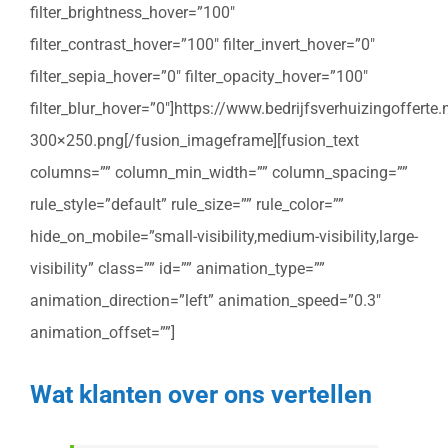
filter_brightness_hover=”100″
filter_contrast_hover=”100″ filter_invert_hover=”0″
filter_sepia_hover=”0″ filter_opacity_hover=”100″
filter_blur_hover=”0″]https://www.bedrijfsverhuizingoffert
300×250.png[/fusion_imageframe][fusion_text
columns=”” column_min_width=”” column_spacing=””
rule_style=”default” rule_size=”” rule_color=””
hide_on_mobile=”small-visibility,medium-visibility,large-
visibility” class=”” id=”” animation_type=””
animation_direction=”left” animation_speed=”0.3″
animation_offset=””]
Wat klanten over ons vertellen