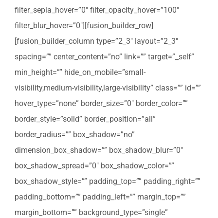
filter_sepia_hover=”0″ filter_opacity_hover=”100″
filter_blur_hover=”0″][fusion_builder_row]
[fusion_builder_column type=”2_3″ layout=”2_3″
spacing=”” center_content=”no” link=”” target=”_self”
min_height=”” hide_on_mobile=”small-
visibility,medium-visibility,large-visibility” class=”” id=””
hover_type=”none” border_size=”0″ border_color=””
border_style=”solid” border_position=”all”
border_radius=”” box_shadow=”no”
dimension_box_shadow=”” box_shadow_blur=”0″
box_shadow_spread=”0″ box_shadow_color=””
box_shadow_style=”” padding_top=”” padding_right=””
padding_bottom=”” padding_left=”” margin_top=””
margin_bottom=”” background_type=”single”