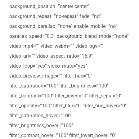
background_position=”center center”
background_repeat=”no-repeat” fade=”no”
background_parallax=”none” enable_mobile=”no”
parallax_speed=”0.3″ background_blend_mode=”none”
video_mp4=”” video_webm=”” video_ogv=””
video_url=”” video_aspect_ratio=”16:9″
video_loop=”yes” video_mute=”yes”
video_preview_image=”” filter_hue=”0″
filter_saturation=”100″ filter_brightness=”100″
filter_contrast=”100″ filter_invert=”0″ filter_sepia=”0″
filter_opacity=”100″ filter_blur=”0″ filter_hue_hover=”0″
filter_saturation_hover=”100″
filter_brightness_hover=”100″
filter_contrast_hover=”100″ filter_invert_hover=”0″