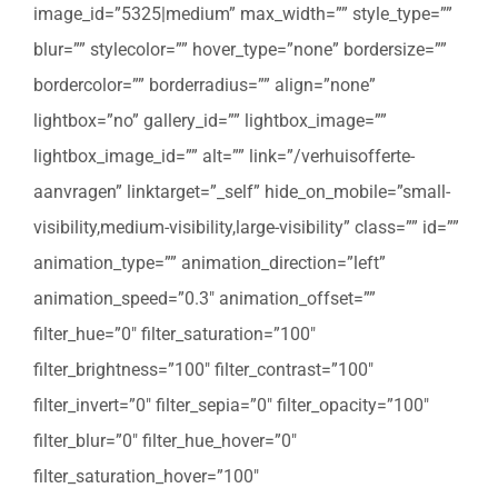
image_id=”5325|medium” max_width=”” style_type=””
blur=”” stylecolor=”” hover_type=”none” bordersize=””
bordercolor=”” borderradius=”” align=”none”
lightbox=”no” gallery_id=”” lightbox_image=””
lightbox_image_id=”” alt=”” link=”/verhuisofferte-
aanvragen” linktarget=”_self” hide_on_mobile=”small-
visibility,medium-visibility,large-visibility” class=”” id=””
animation_type=”” animation_direction=”left”
animation_speed=”0.3″ animation_offset=””
filter_hue=”0″ filter_saturation=”100″
filter_brightness=”100″ filter_contrast=”100″
filter_invert=”0″ filter_sepia=”0″ filter_opacity=”100″
filter_blur=”0″ filter_hue_hover=”0″
filter_saturation_hover=”100″