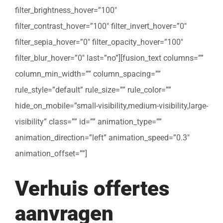
filter_brightness_hover=”100″
filter_contrast_hover=”100″ filter_invert_hover=”0″
filter_sepia_hover=”0″ filter_opacity_hover=”100″
filter_blur_hover=”0″ last=”no”][fusion_text columns=””
column_min_width=”” column_spacing=””
rule_style=”default” rule_size=”” rule_color=””
hide_on_mobile=”small-visibility,medium-visibility,large-
visibility” class=”” id=”” animation_type=””
animation_direction=”left” animation_speed=”0.3″
animation_offset=””]
Verhuis offertes
aanvragen