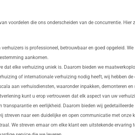
 van voordelen die ons onderscheiden van de concurrentie. Hier
 verhuizers is professioneel, betrouwbaar en goed opgeleid. We
e bestemming aankomen.
 we dat elke verhuizing uniek is. Daarom bieden we maatwerkopl
erhuizing of internationale verhuizing nodig heeft, wij hebben de
d scala aan verhuisdiensten, waaronder inpakken, demonteren en 
nstverlening kunt u erop vertrouwen dat elk aspect van uw verhu
in transparantie en eerlijkheid. Daarom bieden wij gedetailleerde
ij streven naar een duidelijke en open communicatie met onze k
ntraal. We streven ernaar om elke klant een uitstekende ervaring
rdige service die we leveren.