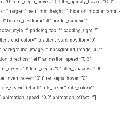
er=”0″ filter_sepia_hover=”0″ filter_opacity_hover=”100″
nk=”” target=”_self” min_height=”” hide_on_mobile=”small-
olid” border_position=”all” border_radius=””
ow_style=”” padding_top=”” padding_right=””
ent_end_color=”” gradient_start_position=”0″
r=”” background_image=”” background_image_id=””
on_direction=”left” animation_speed=”0.3″
ter_invert=”0″ filter_sepia=”0″ filter_opacity=”100″
lter_invert_hover=”0″ filter_sepia_hover=”0″
le_style=”default” rule_size=”” rule_color=””
eft” animation_speed=”0.3″ animation_offset=””]