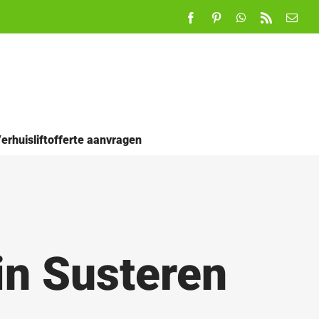
Facebook
Pinterest
WhatsApp
Rss
E-
mail
erhuisliftofferte aanvragen
in Susteren