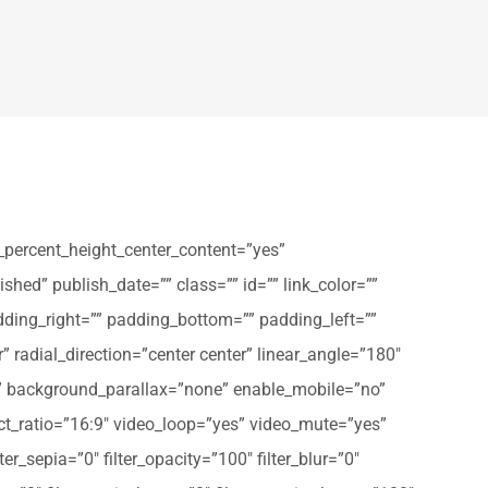
_percent_height_center_content=”yes”
shed” publish_date=”” class=”” id=”” link_color=””
dding_right=”” padding_bottom=”” padding_left=””
” radial_direction=”center center” linear_angle=”180″
” background_parallax=”none” enable_mobile=”no”
t_ratio=”16:9″ video_loop=”yes” video_mute=”yes”
ter_sepia=”0″ filter_opacity=”100″ filter_blur=”0″