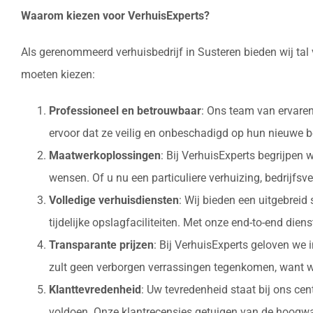
Waarom kiezen voor VerhuisExperts?
Als gerenommeerd verhuisbedrijf in Susteren bieden wij tal
moeten kiezen:
Professioneel en betrouwbaar
: Ons team van ervaren
ervoor dat ze veilig en onbeschadigd op hun nieuw
Maatwerkoplossingen
: Bij VerhuisExperts begrijpen
wensen. Of u nu een particuliere verhuizing, bedrijfsv
Volledige verhuisdiensten
: Wij bieden een uitgebrei
tijdelijke opslagfaciliteiten. Met onze end-to-end die
Transparante prijzen
: Bij VerhuisExperts geloven we 
zult geen verborgen verrassingen tegenkomen, want w
Klanttevredenheid
: Uw tevredenheid staat bij ons ce
voldoen. Onze klantrecensies getuigen van de hoogwaa