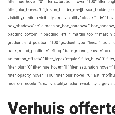
filter_hue_hover=”0″ filter_saturation_hover=”100″ filter_bri
filter_blur_hover=”0″][fusion_builder_row][fusion_builder_c
visibility,medium-visibility,large-visibility” class=”” id=””
box_shadow=”no” dimension_box_shadow=”” box_shadow_bl
padding_bottom=”” padding_left=”” margin_top=”” margin_bo
gradient_end_position=”100″ gradient_type=”linear” radial
background_position=”left top” background_repeat=”no-re
animation_offset=”” filter_type=”regular” filter_hue=”0″ filte
filter_blur=”0″ filter_hue_hover=”0″ filter_saturation_hover=
filter_opacity_hover=”100″ filter_blur_hover=”0″ last=”no”]
hide_on_mobile=”small-visibility,medium-visibility,large-vis
Verhuis offer