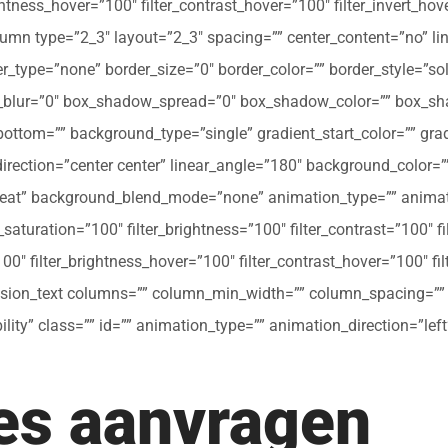
ghtness_hover=”100″ filter_contrast_hover=”100″ filter_invert_hov
olumn type=”2_3″ layout=”2_3″ spacing=”” center_content=”no” li
 hover_type=”none” border_size=”0″ border_color=”” border_style=”s
ur=”0″ box_shadow_spread=”0″ box_shadow_color=”” box_shad
ttom=”” background_type=”single” gradient_start_color=”” gradi
_direction=”center center” linear_angle=”180″ background_colo
peat” background_blend_mode=”none” animation_type=”” animati
r_saturation=”100″ filter_brightness=”100″ filter_contrast=”100″ fil
”100″ filter_brightness_hover=”100″ filter_contrast_hover=”100″ fi
[fusion_text columns=”” column_min_width=”” column_spacing=”” ru
ibility” class=”” id=”” animation_type=”” animation_direction=”l
tes aanvragen