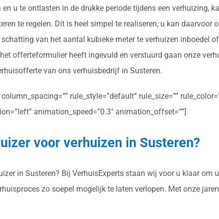
 en u te ontlasten in de drukke periode tijdens een verhuizing, 
ren te regelen. Dit is heel simpel te realiseren, u kan daarvoor 
schatting van het aantal kubieke meter te verhuizen inboedel of
et offerteformulier heeft ingevuld en verstuurd gaan onze verh
erhuisofferte van ons verhuisbedrijf in Susteren.
olumn_spacing=”” rule_style=”default” rule_size=”” rule_color=””
ction=”left” animation_speed=”0.3″ animation_offset=””]
uizer voor verhuizen in Susteren?
zer in Susteren? Bij VerhuisExperts staan wij voor u klaar om u 
erhuisproces zo soepel mogelijk te laten verlopen. Met onze jar