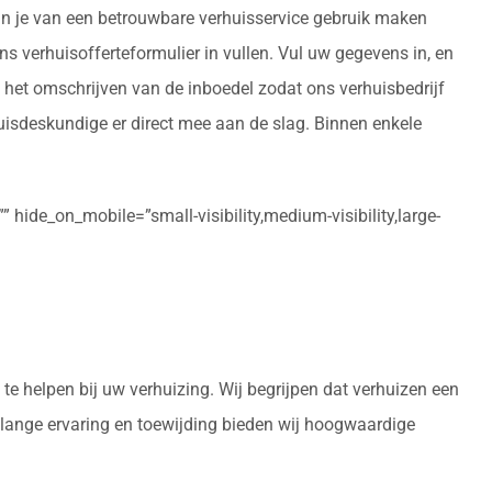
kan je van een betrouwbare verhuisservice gebruik maken
ons verhuisofferteformulier in vullen. Vul uw gegevens in, en
 het omschrijven van de inboedel zodat ons verhuisbedrijf
uisdeskundige er direct mee aan de slag. Binnen enkele
 hide_on_mobile=”small-visibility,medium-visibility,large-
te helpen bij uw verhuizing. Wij begrijpen dat verhuizen een
enlange ervaring en toewijding bieden wij hoogwaardige