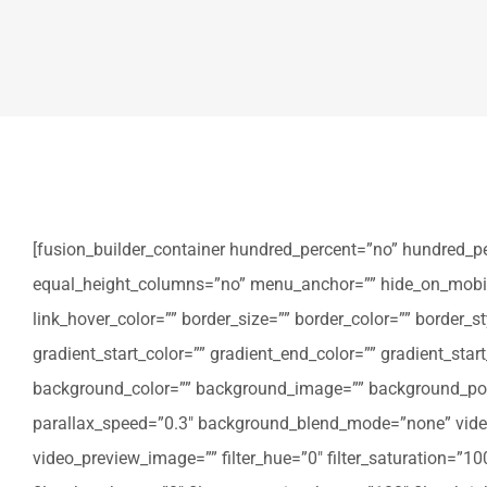
[fusion_builder_container hundred_percent=”no” hundred_p
equal_height_columns=”no” menu_anchor=”” hide_on_mobile=”sm
link_hover_color=”” border_size=”” border_color=”” border
gradient_start_color=”” gradient_end_color=”” gradient_star
background_color=”” background_image=”” background_posi
parallax_speed=”0.3″ background_blend_mode=”none” video
video_preview_image=”” filter_hue=”0″ filter_saturation=”100″ 