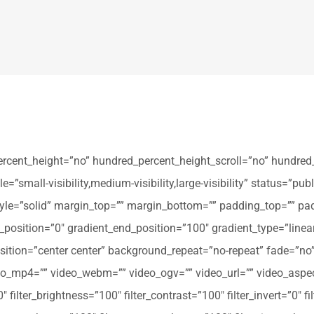
ercent_height=”no” hundred_percent_height_scroll=”no” hundred
all-visibility,medium-visibility,large-visibility” status=”publi
_style=”solid” margin_top=”” margin_bottom=”” padding_top=”” pa
t_position=”0″ gradient_end_position=”100″ gradient_type=”linear
tion=”center center” background_repeat=”no-repeat” fade=”no
_mp4=”” video_webm=”” video_ogv=”” video_url=”” video_aspec
filter_brightness=”100″ filter_contrast=”100″ filter_invert=”0″ fil