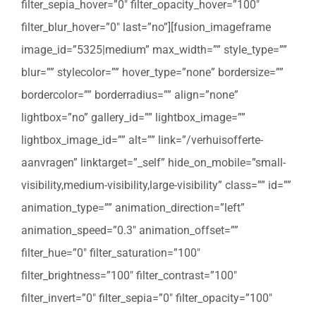
filter_sepia_hover=”0″ filter_opacity_hover=”100″
filter_blur_hover=”0″ last=”no”][fusion_imageframe
image_id=”5325|medium” max_width=”” style_type=””
blur=”” stylecolor=”” hover_type=”none” bordersize=””
bordercolor=”” borderradius=”” align=”none”
lightbox=”no” gallery_id=”” lightbox_image=””
lightbox_image_id=”” alt=”” link=”/verhuisofferte-
aanvragen” linktarget=”_self” hide_on_mobile=”small-
visibility,medium-visibility,large-visibility” class=”” id=””
animation_type=”” animation_direction=”left”
animation_speed=”0.3″ animation_offset=””
filter_hue=”0″ filter_saturation=”100″
filter_brightness=”100″ filter_contrast=”100″
filter_invert=”0″ filter_sepia=”0″ filter_opacity=”100″