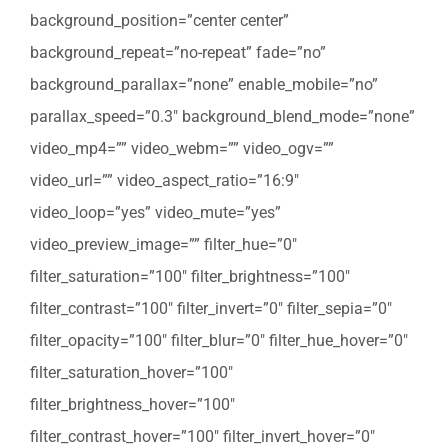
background_position=”center center”
background_repeat=”no-repeat” fade=”no”
background_parallax=”none” enable_mobile=”no”
parallax_speed=”0.3″ background_blend_mode=”none”
video_mp4=”” video_webm=”” video_ogv=””
video_url=”” video_aspect_ratio=”16:9″
video_loop=”yes” video_mute=”yes”
video_preview_image=”” filter_hue=”0″
filter_saturation=”100″ filter_brightness=”100″
filter_contrast=”100″ filter_invert=”0″ filter_sepia=”0″
filter_opacity=”100″ filter_blur=”0″ filter_hue_hover=”0″
filter_saturation_hover=”100″
filter_brightness_hover=”100″
filter_contrast_hover=”100″ filter_invert_hover=”0″