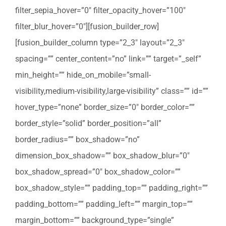
filter_sepia_hover=”0″ filter_opacity_hover=”100″
filter_blur_hover=”0″][fusion_builder_row]
[fusion_builder_column type=”2_3″ layout=”2_3″
spacing=”” center_content=”no” link=”” target=”_self”
min_height=”” hide_on_mobile=”small-
visibility,medium-visibility,large-visibility” class=”” id=””
hover_type=”none” border_size=”0″ border_color=””
border_style=”solid” border_position=”all”
border_radius=”” box_shadow=”no”
dimension_box_shadow=”” box_shadow_blur=”0″
box_shadow_spread=”0″ box_shadow_color=””
box_shadow_style=”” padding_top=”” padding_right=””
padding_bottom=”” padding_left=”” margin_top=””
margin_bottom=”” background_type=”single”