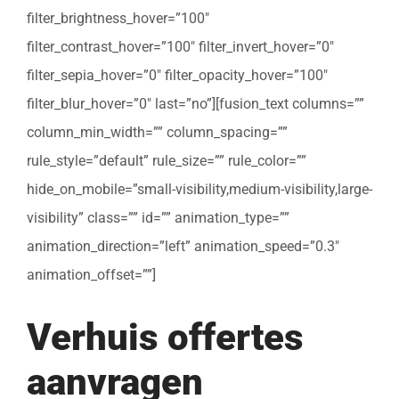
filter_brightness_hover=”100″
filter_contrast_hover=”100″ filter_invert_hover=”0″
filter_sepia_hover=”0″ filter_opacity_hover=”100″
filter_blur_hover=”0″ last=”no”][fusion_text columns=””
column_min_width=”” column_spacing=””
rule_style=”default” rule_size=”” rule_color=””
hide_on_mobile=”small-visibility,medium-visibility,large-
visibility” class=”” id=”” animation_type=””
animation_direction=”left” animation_speed=”0.3″
animation_offset=””]
Verhuis offertes
aanvragen