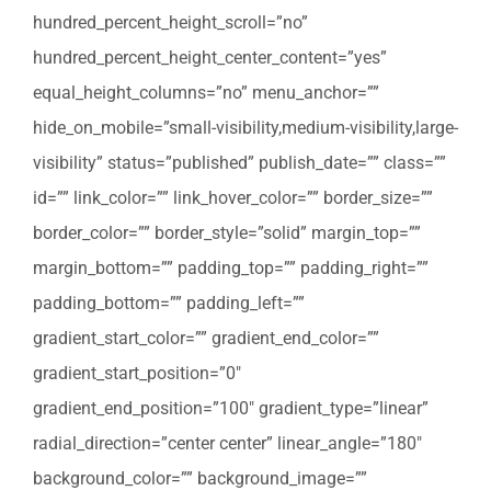
hundred_percent_height_scroll=”no”
hundred_percent_height_center_content=”yes”
equal_height_columns=”no” menu_anchor=””
hide_on_mobile=”small-visibility,medium-visibility,large-
visibility” status=”published” publish_date=”” class=””
id=”” link_color=”” link_hover_color=”” border_size=””
border_color=”” border_style=”solid” margin_top=””
margin_bottom=”” padding_top=”” padding_right=””
padding_bottom=”” padding_left=””
gradient_start_color=”” gradient_end_color=””
gradient_start_position=”0″
gradient_end_position=”100″ gradient_type=”linear”
radial_direction=”center center” linear_angle=”180″
background_color=”” background_image=””