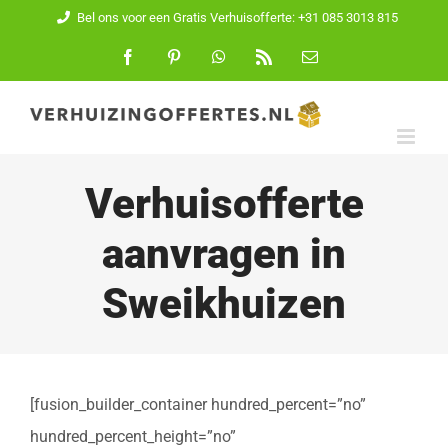
Ga
Bel ons voor een Gratis Verhuisofferte: +31 085 3013 815
naar
Facebook
Pinterest
WhatsApp
Rss
E-
mail
inhoud
Verhuisofferte
aanvragen in
Sweikhuizen
[fusion_builder_container hundred_percent=”no”
hundred_percent_height=”no”