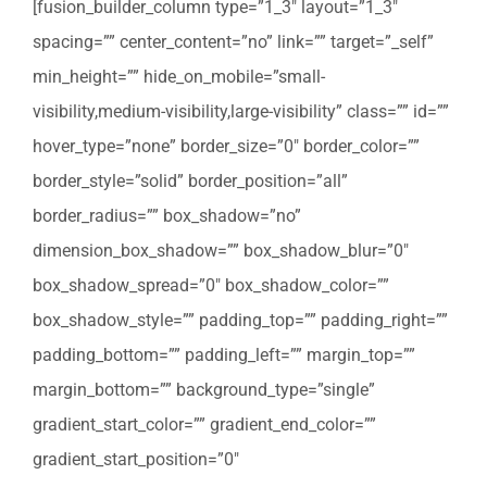
[fusion_builder_column type=”1_3″ layout=”1_3″
spacing=”” center_content=”no” link=”” target=”_self”
min_height=”” hide_on_mobile=”small-
visibility,medium-visibility,large-visibility” class=”” id=””
hover_type=”none” border_size=”0″ border_color=””
border_style=”solid” border_position=”all”
border_radius=”” box_shadow=”no”
dimension_box_shadow=”” box_shadow_blur=”0″
box_shadow_spread=”0″ box_shadow_color=””
box_shadow_style=”” padding_top=”” padding_right=””
padding_bottom=”” padding_left=”” margin_top=””
margin_bottom=”” background_type=”single”
gradient_start_color=”” gradient_end_color=””
gradient_start_position=”0″