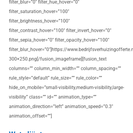
filter_blur=”0″ filter_hue_hover=”0″
filter_saturation_hover=”100″
filter_brightness_hover=”100″
filter_contrast_hover=”100″ filter_invert_hover=”0″
filter_sepia_hover=”0″ filter_opacity_hover=”100″
filter_blur_hover=”0″]https://www.bedrijfsverhuizingoffert
300×250.png[/fusion_imageframe][fusion_text
columns=”” column_min_width=”” column_spacing=””
rule_style=”default” rule_size=”” rule_color=””
hide_on_mobile=”small-visibility,medium-visibility,large-
visibility” class=”” id=”” animation_type=””
animation_direction=”left” animation_speed=”0.3″
animation_offset=””]