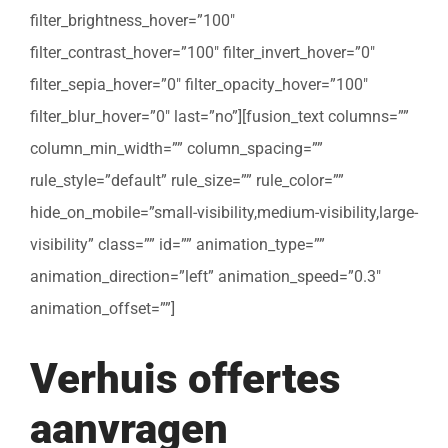
filter_brightness_hover=”100″
filter_contrast_hover=”100″ filter_invert_hover=”0″
filter_sepia_hover=”0″ filter_opacity_hover=”100″
filter_blur_hover=”0″ last=”no”][fusion_text columns=””
column_min_width=”” column_spacing=””
rule_style=”default” rule_size=”” rule_color=””
hide_on_mobile=”small-visibility,medium-visibility,large-
visibility” class=”” id=”” animation_type=””
animation_direction=”left” animation_speed=”0.3″
animation_offset=””]
Verhuis offertes
aanvragen