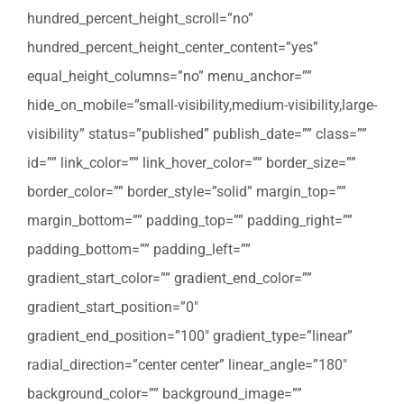
hundred_percent_height_scroll=”no”
hundred_percent_height_center_content=”yes”
equal_height_columns=”no” menu_anchor=””
hide_on_mobile=”small-visibility,medium-visibility,large-
visibility” status=”published” publish_date=”” class=””
id=”” link_color=”” link_hover_color=”” border_size=””
border_color=”” border_style=”solid” margin_top=””
margin_bottom=”” padding_top=”” padding_right=””
padding_bottom=”” padding_left=””
gradient_start_color=”” gradient_end_color=””
gradient_start_position=”0″
gradient_end_position=”100″ gradient_type=”linear”
radial_direction=”center center” linear_angle=”180″
background_color=”” background_image=””