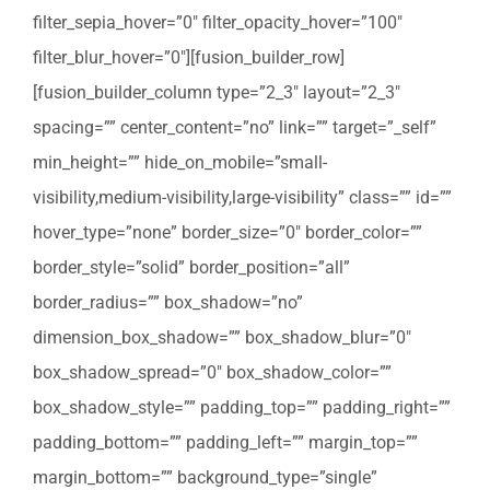
filter_sepia_hover=”0″ filter_opacity_hover=”100″
filter_blur_hover=”0″][fusion_builder_row]
[fusion_builder_column type=”2_3″ layout=”2_3″
spacing=”” center_content=”no” link=”” target=”_self”
min_height=”” hide_on_mobile=”small-
visibility,medium-visibility,large-visibility” class=”” id=””
hover_type=”none” border_size=”0″ border_color=””
border_style=”solid” border_position=”all”
border_radius=”” box_shadow=”no”
dimension_box_shadow=”” box_shadow_blur=”0″
box_shadow_spread=”0″ box_shadow_color=””
box_shadow_style=”” padding_top=”” padding_right=””
padding_bottom=”” padding_left=”” margin_top=””
margin_bottom=”” background_type=”single”