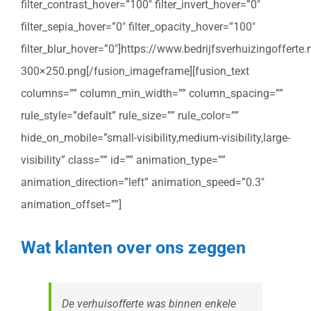
filter_contrast_hover=”100″ filter_invert_hover=”0″
filter_sepia_hover=”0″ filter_opacity_hover=”100″
filter_blur_hover=”0″]https://www.bedrijfsverhuizingoffert
300×250.png[/fusion_imageframe][fusion_text
columns=”” column_min_width=”” column_spacing=””
rule_style=”default” rule_size=”” rule_color=””
hide_on_mobile=”small-visibility,medium-visibility,large-
visibility” class=”” id=”” animation_type=””
animation_direction=”left” animation_speed=”0.3″
animation_offset=””]
Wat klanten over ons zeggen
De verhuisofferte was binnen enkele