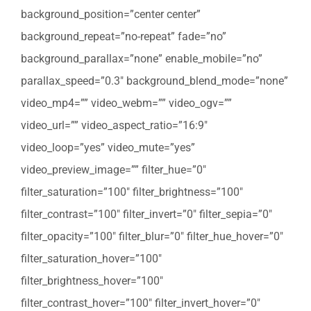
background_position=”center center”
background_repeat=”no-repeat” fade=”no”
background_parallax=”none” enable_mobile=”no”
parallax_speed=”0.3″ background_blend_mode=”none”
video_mp4=”” video_webm=”” video_ogv=””
video_url=”” video_aspect_ratio=”16:9″
video_loop=”yes” video_mute=”yes”
video_preview_image=”” filter_hue=”0″
filter_saturation=”100″ filter_brightness=”100″
filter_contrast=”100″ filter_invert=”0″ filter_sepia=”0″
filter_opacity=”100″ filter_blur=”0″ filter_hue_hover=”0″
filter_saturation_hover=”100″
filter_brightness_hover=”100″
filter_contrast_hover=”100″ filter_invert_hover=”0″