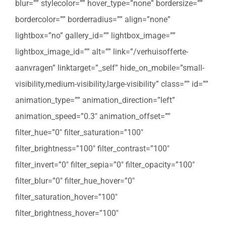
blur=”” stylecolor=”” hover_type=”none” bordersize=””
bordercolor=”” borderradius=”” align=”none”
lightbox=”no” gallery_id=”” lightbox_image=””
lightbox_image_id=”” alt=”” link=”/verhuisofferte-
aanvragen” linktarget=”_self” hide_on_mobile=”small-
visibility,medium-visibility,large-visibility” class=”” id=””
animation_type=”” animation_direction=”left”
animation_speed=”0.3″ animation_offset=””
filter_hue=”0″ filter_saturation=”100″
filter_brightness=”100″ filter_contrast=”100″
filter_invert=”0″ filter_sepia=”0″ filter_opacity=”100″
filter_blur=”0″ filter_hue_hover=”0″
filter_saturation_hover=”100″
filter_brightness_hover=”100″