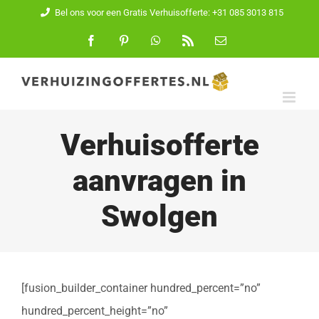
Ga
Bel ons voor een Gratis Verhuisofferte: +31 085 3013 815
naar
Facebook
Pinterest
WhatsApp
Rss
E-
mail
inhoud
Verhuisofferte
aanvragen in
Swolgen
[fusion_builder_container hundred_percent=”no”
hundred_percent_height=”no”