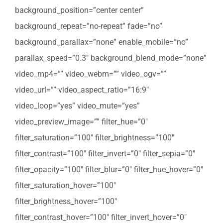
background_position=”center center”
background_repeat=”no-repeat” fade=”no”
background_parallax=”none” enable_mobile=”no”
parallax_speed=”0.3″ background_blend_mode=”none”
video_mp4=”” video_webm=”” video_ogv=””
video_url=”” video_aspect_ratio=”16:9″
video_loop=”yes” video_mute=”yes”
video_preview_image=”” filter_hue=”0″
filter_saturation=”100″ filter_brightness=”100″
filter_contrast=”100″ filter_invert=”0″ filter_sepia=”0″
filter_opacity=”100″ filter_blur=”0″ filter_hue_hover=”0″
filter_saturation_hover=”100″
filter_brightness_hover=”100″
filter_contrast_hover=”100″ filter_invert_hover=”0″