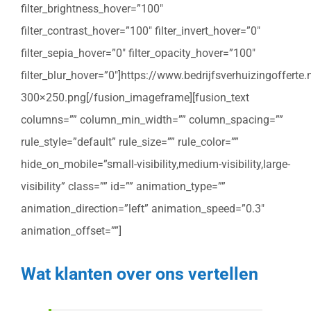
filter_brightness_hover=”100″
filter_contrast_hover=”100″ filter_invert_hover=”0″
filter_sepia_hover=”0″ filter_opacity_hover=”100″
filter_blur_hover=”0″]https://www.bedrijfsverhuizingoffert
300×250.png[/fusion_imageframe][fusion_text
columns=”” column_min_width=”” column_spacing=””
rule_style=”default” rule_size=”” rule_color=””
hide_on_mobile=”small-visibility,medium-visibility,large-
visibility” class=”” id=”” animation_type=””
animation_direction=”left” animation_speed=”0.3″
animation_offset=””]
Wat klanten over ons vertellen