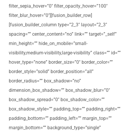
filter_sepia_hover=”0″ filter_opacity_hover=”100″
filter_blur_hover=”0″][fusion_builder_row]
[fusion_builder_column type=”2_3″ layout=”2_3″
spacing=”” center_content=”no” link=”” target=”_self”
min_height=”” hide_on_mobile=”small-
visibility,medium-visibility,large-visibility” class=”” id=””
hover_type=”none” border_size=”0″ border_color=””
border_style=”solid” border_position=”all”
border_radius=”” box_shadow=”no”
dimension_box_shadow=”” box_shadow_blur=”0″
box_shadow_spread=”0″ box_shadow_color=””
box_shadow_style=”” padding_top=”” padding_right=””
padding_bottom=”” padding_left=”” margin_top=””
margin_bottom=”” background_type=”single”