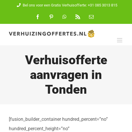
Ga
Bel ons voor een Gratis Verhuisofferte: +31 085 3013 815
naar
Facebook
Pinterest
WhatsApp
Rss
E-
mail
inhoud
Verhuisofferte
aanvragen in
Tonden
[fusion_builder_container hundred_percent=”no”
hundred_percent_height=”no”