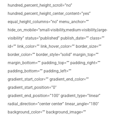
hundred_percent_height_scroll=”no”
hundred_percent_height_center_content=”yes”
equal_height_columns=”no” menu_anchor=””
hide_on_mobile=”small-visibility,medium-visibility,large-
visibility” status=”published” publish_date=”” class=””
id=”” link_color=”” link_hover_color=”” border_size=””
border_color=”” border_style=”solid” margin_top=””
margin_bottom=”” padding_top=”” padding_right=””
padding_bottom=”” padding_left=””
gradient_start_color=”” gradient_end_color=””
gradient_start_position=”0″
gradient_end_position=”100″ gradient_type=”linear”
radial_direction=”center center” linear_angle=”180″
background_color=”” background_image=””