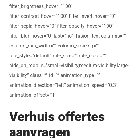
filter_brightness_hover=”100″
filter_contrast_hover=”100″ filter_invert_hover=”0″
filter_sepia_hover=”0″ filter_opacity_hover=”100″
filter_blur_hover=”0″ last=”no”][fusion_text columns=””
column_min_width=”” column_spacing=””
rule_style=”default” rule_size=”” rule_color=””
hide_on_mobile=”small-visibility,medium-visibility,large-
visibility” class=”” id=”” animation_type=””
animation_direction=”left” animation_speed=”0.3″
animation_offset=””]
Verhuis offertes
aanvragen