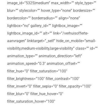
image_id=”5325|medium” max_width=”” style_type=””
blur=”” stylecolor=”” hover_type=”none” bordersize=””
bordercolor=”” borderradius=”” align=”none”
lightbox=”no” gallery_id=”” lightbox_image=””
lightbox_image_id=”” alt=”” link=”/verhuisofferte-
aanvragen” linktarget=”_self” hide_on_mobile=”small-
visibility,medium-visibility,large-visibility” class=”” id=””
animation_type=”” animation_direction=”left”
animation_speed=”0.3″ animation_offset=””
filter_hue=”0″ filter_saturation=”100″
filter_brightness=”100″ filter_contrast=”100″
filter_invert=”0″ filter_sepia=”0″ filter_opacity=”100″
filter_blur=”0″ filter_hue_hover=”0″
filter_saturation_hover=”100″