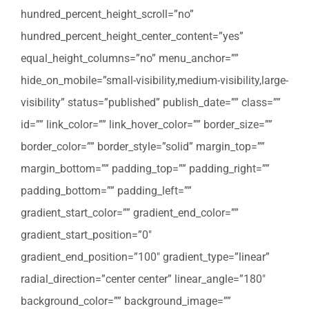
hundred_percent_height_scroll=”no”
hundred_percent_height_center_content=”yes”
equal_height_columns=”no” menu_anchor=””
hide_on_mobile=”small-visibility,medium-visibility,large-
visibility” status=”published” publish_date=”” class=””
id=”” link_color=”” link_hover_color=”” border_size=””
border_color=”” border_style=”solid” margin_top=””
margin_bottom=”” padding_top=”” padding_right=””
padding_bottom=”” padding_left=””
gradient_start_color=”” gradient_end_color=””
gradient_start_position=”0″
gradient_end_position=”100″ gradient_type=”linear”
radial_direction=”center center” linear_angle=”180″
background_color=”” background_image=””