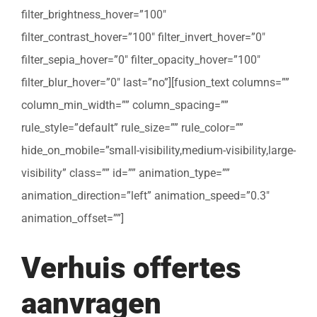
filter_brightness_hover=”100″
filter_contrast_hover=”100″ filter_invert_hover=”0″
filter_sepia_hover=”0″ filter_opacity_hover=”100″
filter_blur_hover=”0″ last=”no”][fusion_text columns=””
column_min_width=”” column_spacing=””
rule_style=”default” rule_size=”” rule_color=””
hide_on_mobile=”small-visibility,medium-visibility,large-
visibility” class=”” id=”” animation_type=””
animation_direction=”left” animation_speed=”0.3″
animation_offset=””]
Verhuis offertes
aanvragen