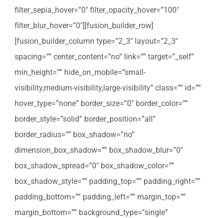
filter_sepia_hover=”0″ filter_opacity_hover=”100″
filter_blur_hover=”0″][fusion_builder_row]
[fusion_builder_column type=”2_3″ layout=”2_3″
spacing=”” center_content=”no” link=”” target=”_self”
min_height=”” hide_on_mobile=”small-
visibility,medium-visibility,large-visibility” class=”” id=””
hover_type=”none” border_size=”0″ border_color=””
border_style=”solid” border_position=”all”
border_radius=”” box_shadow=”no”
dimension_box_shadow=”” box_shadow_blur=”0″
box_shadow_spread=”0″ box_shadow_color=””
box_shadow_style=”” padding_top=”” padding_right=””
padding_bottom=”” padding_left=”” margin_top=””
margin_bottom=”” background_type=”single”