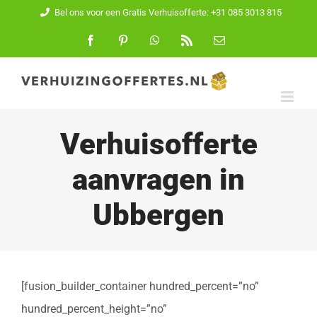
Ga
Bel ons voor een Gratis Verhuisofferte: +31 085 3013 815
naar
Facebook
Pinterest
WhatsApp
Rss
E-
mail
inhoud
Verhuisofferte
aanvragen in
Ubbergen
[fusion_builder_container hundred_percent=”no”
hundred_percent_height=”no”