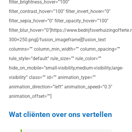
filter_brightness_hover=”100″
filter_contrast_hover=”100″ filter_invert_hover=”0″
filter_sepia_hover=”0″ filter_opacity_hover=”100″
filter_blur_hover=”0″]https://www.bedrijfsverhuizingoffert
300×250.png[/fusion_imageframe][fusion_text
columns=”” column_min_width=”” column_spacing=””
rule_style=”default” rule_size=”” rule_color=””
hide_on_mobile=”small-visibility,medium-visibility,large-
visibility” class=”” id=”” animation_type=””
animation_direction=”left” animation_speed=”0.3″
animation_offset=””]
Wat cliënten over ons vertellen