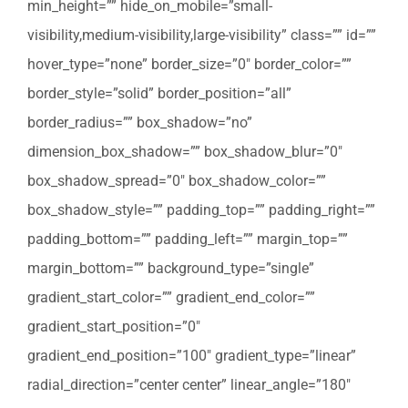
min_height=”” hide_on_mobile=”small-
visibility,medium-visibility,large-visibility” class=”” id=””
hover_type=”none” border_size=”0″ border_color=””
border_style=”solid” border_position=”all”
border_radius=”” box_shadow=”no”
dimension_box_shadow=”” box_shadow_blur=”0″
box_shadow_spread=”0″ box_shadow_color=””
box_shadow_style=”” padding_top=”” padding_right=””
padding_bottom=”” padding_left=”” margin_top=””
margin_bottom=”” background_type=”single”
gradient_start_color=”” gradient_end_color=””
gradient_start_position=”0″
gradient_end_position=”100″ gradient_type=”linear”
radial_direction=”center center” linear_angle=”180″