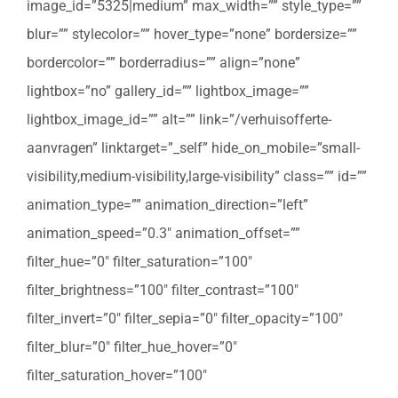
image_id=”5325|medium” max_width=”” style_type=””
blur=”” stylecolor=”” hover_type=”none” bordersize=””
bordercolor=”” borderradius=”” align=”none”
lightbox=”no” gallery_id=”” lightbox_image=””
lightbox_image_id=”” alt=”” link=”/verhuisofferte-
aanvragen” linktarget=”_self” hide_on_mobile=”small-
visibility,medium-visibility,large-visibility” class=”” id=””
animation_type=”” animation_direction=”left”
animation_speed=”0.3″ animation_offset=””
filter_hue=”0″ filter_saturation=”100″
filter_brightness=”100″ filter_contrast=”100″
filter_invert=”0″ filter_sepia=”0″ filter_opacity=”100″
filter_blur=”0″ filter_hue_hover=”0″
filter_saturation_hover=”100″