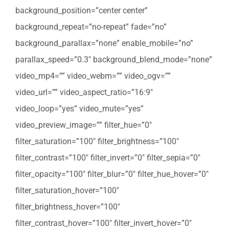
background_position=”center center”
background_repeat=”no-repeat” fade=”no”
background_parallax=”none” enable_mobile=”no”
parallax_speed=”0.3″ background_blend_mode=”none”
video_mp4=”” video_webm=”” video_ogv=””
video_url=”” video_aspect_ratio=”16:9″
video_loop=”yes” video_mute=”yes”
video_preview_image=”” filter_hue=”0″
filter_saturation=”100″ filter_brightness=”100″
filter_contrast=”100″ filter_invert=”0″ filter_sepia=”0″
filter_opacity=”100″ filter_blur=”0″ filter_hue_hover=”0″
filter_saturation_hover=”100″
filter_brightness_hover=”100″
filter_contrast_hover=”100″ filter_invert_hover=”0″