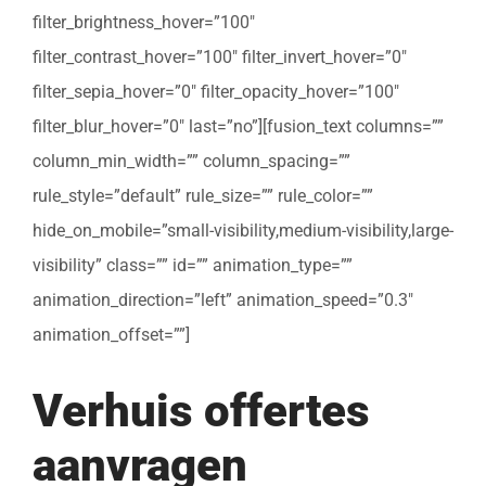
filter_brightness_hover=”100″
filter_contrast_hover=”100″ filter_invert_hover=”0″
filter_sepia_hover=”0″ filter_opacity_hover=”100″
filter_blur_hover=”0″ last=”no”][fusion_text columns=””
column_min_width=”” column_spacing=””
rule_style=”default” rule_size=”” rule_color=””
hide_on_mobile=”small-visibility,medium-visibility,large-
visibility” class=”” id=”” animation_type=””
animation_direction=”left” animation_speed=”0.3″
animation_offset=””]
Verhuis offertes
aanvragen