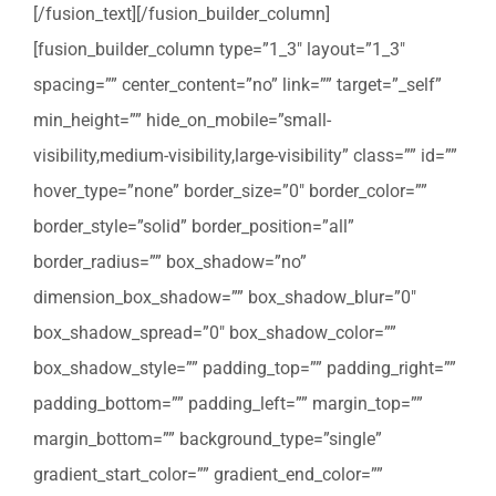
[/fusion_text][/fusion_builder_column]
[fusion_builder_column type=”1_3″ layout=”1_3″
spacing=”” center_content=”no” link=”” target=”_self”
min_height=”” hide_on_mobile=”small-
visibility,medium-visibility,large-visibility” class=”” id=””
hover_type=”none” border_size=”0″ border_color=””
border_style=”solid” border_position=”all”
border_radius=”” box_shadow=”no”
dimension_box_shadow=”” box_shadow_blur=”0″
box_shadow_spread=”0″ box_shadow_color=””
box_shadow_style=”” padding_top=”” padding_right=””
padding_bottom=”” padding_left=”” margin_top=””
margin_bottom=”” background_type=”single”
gradient_start_color=”” gradient_end_color=””