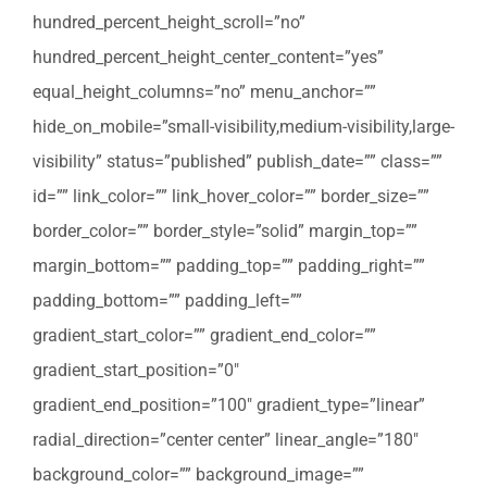
hundred_percent_height_scroll=”no”
hundred_percent_height_center_content=”yes”
equal_height_columns=”no” menu_anchor=””
hide_on_mobile=”small-visibility,medium-visibility,large-
visibility” status=”published” publish_date=”” class=””
id=”” link_color=”” link_hover_color=”” border_size=””
border_color=”” border_style=”solid” margin_top=””
margin_bottom=”” padding_top=”” padding_right=””
padding_bottom=”” padding_left=””
gradient_start_color=”” gradient_end_color=””
gradient_start_position=”0″
gradient_end_position=”100″ gradient_type=”linear”
radial_direction=”center center” linear_angle=”180″
background_color=”” background_image=””