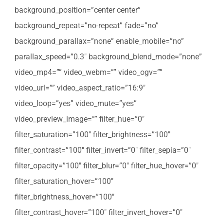
background_position=”center center”
background_repeat=”no-repeat” fade=”no”
background_parallax=”none” enable_mobile=”no”
parallax_speed=”0.3″ background_blend_mode=”none”
video_mp4=”” video_webm=”” video_ogv=””
video_url=”” video_aspect_ratio=”16:9″
video_loop=”yes” video_mute=”yes”
video_preview_image=”” filter_hue=”0″
filter_saturation=”100″ filter_brightness=”100″
filter_contrast=”100″ filter_invert=”0″ filter_sepia=”0″
filter_opacity=”100″ filter_blur=”0″ filter_hue_hover=”0″
filter_saturation_hover=”100″
filter_brightness_hover=”100″
filter_contrast_hover=”100″ filter_invert_hover=”0″