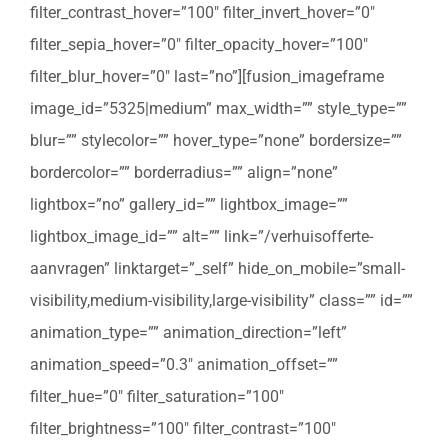
filter_contrast_hover=”100″ filter_invert_hover=”0″
filter_sepia_hover=”0″ filter_opacity_hover=”100″
filter_blur_hover=”0″ last=”no”][fusion_imageframe
image_id=”5325|medium” max_width=”” style_type=””
blur=”” stylecolor=”” hover_type=”none” bordersize=””
bordercolor=”” borderradius=”” align=”none”
lightbox=”no” gallery_id=”” lightbox_image=””
lightbox_image_id=”” alt=”” link=”/verhuisofferte-
aanvragen” linktarget=”_self” hide_on_mobile=”small-
visibility,medium-visibility,large-visibility” class=”” id=””
animation_type=”” animation_direction=”left”
animation_speed=”0.3″ animation_offset=””
filter_hue=”0″ filter_saturation=”100″
filter_brightness=”100″ filter_contrast=”100″