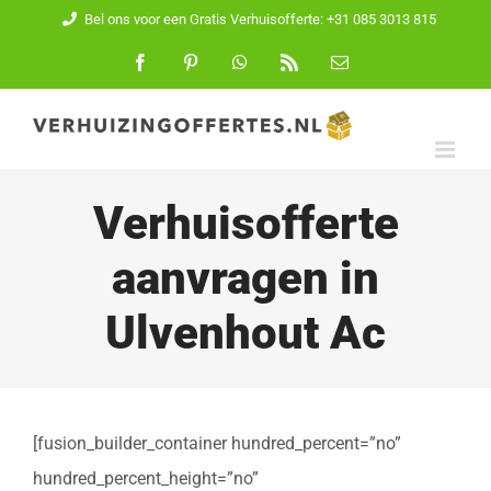
Ga
Bel ons voor een Gratis Verhuisofferte: +31 085 3013 815
naar
Facebook
Pinterest
WhatsApp
Rss
E-
mail
inhoud
Verhuisofferte
aanvragen in
Ulvenhout Ac
[fusion_builder_container hundred_percent=”no”
hundred_percent_height=”no”