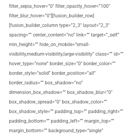
filter_sepia_hover=”0″ filter_opacity_hover=”100″
filter_blur_hover=”0″][fusion_builder_row]
[fusion_builder_column type=”2_3″ layout=”2_3″
spacing=”” center_content=”no” link=”” target=”_self”
min_height=”” hide_on_mobile=”small-
visibility,medium-visibility,large-visibility” class=”” id=””
hover_type=”none” border_size=”0″ border_color=””
border_style=”solid” border_position=”all”
border_radius=”” box_shadow=”no”
dimension_box_shadow=”” box_shadow_blur=”0″
box_shadow_spread=”0″ box_shadow_color=””
box_shadow_style=”” padding_top=”” padding_right=””
padding_bottom=”” padding_left=”” margin_top=””
margin_bottom=”” background_type=”single”