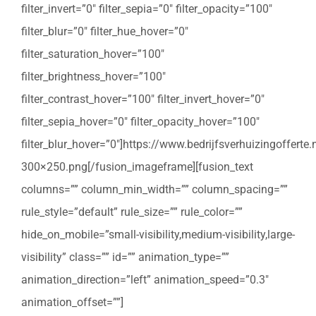
filter_invert=”0″ filter_sepia=”0″ filter_opacity=”100″
filter_blur=”0″ filter_hue_hover=”0″
filter_saturation_hover=”100″
filter_brightness_hover=”100″
filter_contrast_hover=”100″ filter_invert_hover=”0″
filter_sepia_hover=”0″ filter_opacity_hover=”100″
filter_blur_hover=”0″]https://www.bedrijfsverhuizingoffert
300×250.png[/fusion_imageframe][fusion_text
columns=”” column_min_width=”” column_spacing=””
rule_style=”default” rule_size=”” rule_color=””
hide_on_mobile=”small-visibility,medium-visibility,large-
visibility” class=”” id=”” animation_type=””
animation_direction=”left” animation_speed=”0.3″
animation_offset=””]