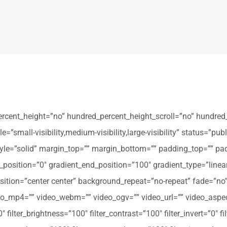
ercent_height=”no” hundred_percent_height_scroll=”no” hundred
all-visibility,medium-visibility,large-visibility” status=”publi
_style=”solid” margin_top=”” margin_bottom=”” padding_top=”” pa
t_position=”0″ gradient_end_position=”100″ gradient_type=”linear
tion=”center center” background_repeat=”no-repeat” fade=”no
_mp4=”” video_webm=”” video_ogv=”” video_url=”” video_aspec
filter_brightness=”100″ filter_contrast=”100″ filter_invert=”0″ fil