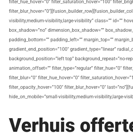
filter_hue_hover=”0″ filter_saturation_hover=”100″ filter_bri
filter_blur_hover=”0″][fusion_builder_row][fusion_builder_c
visibility,medium-visibility,large-visibility” class=”” id=””
box_shadow=”no” dimension_box_shadow=”” box_shadow_bl
padding_bottom=”” padding_left=”” margin_top=”” margin_bo
gradient_end_position=”100″ gradient_type=”linear” radial
background_position=”left top” background_repeat=”no-re
animation_offset=”” filter_type=”regular” filter_hue=”0″ filte
filter_blur=”0″ filter_hue_hover=”0″ filter_saturation_hover=
filter_opacity_hover=”100″ filter_blur_hover=”0″ last=”no”]
hide_on_mobile=”small-visibility,medium-visibility,large-vis
Verhuis offer