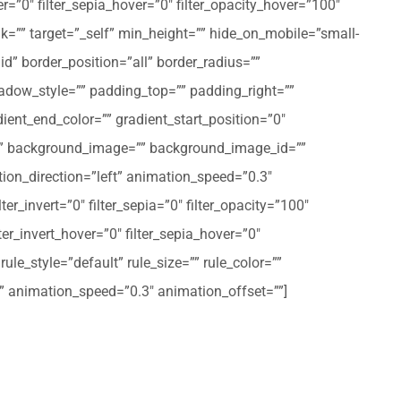
er=”0″ filter_sepia_hover=”0″ filter_opacity_hover=”100″
nk=”” target=”_self” min_height=”” hide_on_mobile=”small-
olid” border_position=”all” border_radius=””
ow_style=”” padding_top=”” padding_right=””
ent_end_color=”” gradient_start_position=”0″
r=”” background_image=”” background_image_id=””
on_direction=”left” animation_speed=”0.3″
ter_invert=”0″ filter_sepia=”0″ filter_opacity=”100″
lter_invert_hover=”0″ filter_sepia_hover=”0″
le_style=”default” rule_size=”” rule_color=””
eft” animation_speed=”0.3″ animation_offset=””]