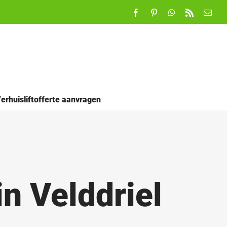
Facebook
Pinterest
WhatsApp
Rss
E-
mail
erhuisliftofferte aanvragen
n Velddriel