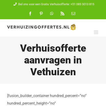
Ga
Bel ons voor een Gratis Verhuisofferte: +31 085 3013 815
naar
Facebook
Pinterest
WhatsApp
Rss
E-
mail
inhoud
Verhuisofferte
aanvragen in
Vethuizen
[fusion_builder_container hundred_percent=”no”
hundred_percent_height=”no”