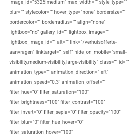
image_id=”5325|medium” max_width=”” style_type=””
blur=”” stylecolor=”” hover_type=”none” bordersize=””
bordercolor=”” borderradius=”” align=”none”
lightbox=”no” gallery_id=”” lightbox_image=””
lightbox_image_id=”” alt=”” link=”/verhuisofferte-
aanvragen” linktarget=”_self” hide_on_mobile=”small-
visibility,medium-visibility,large-visibility” class=”” id=””
animation_type=”” animation_direction=”left”
animation_speed=”0.3″ animation_offset=””
filter_hue=”0″ filter_saturation=”100″
filter_brightness=”100″ filter_contrast=”100″
filter_invert=”0″ filter_sepia=”0″ filter_opacity=”100″
filter_blur=”0″ filter_hue_hover=”0″
filter_saturation_hover=”100″