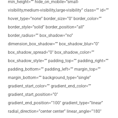
min_height=”” hide_on_mobile=”small-
visibility,medium-visibility,large-visibility” class=”” id=””
hover_type=”none” border_size=”0″ border_color=””
border_style=”solid” border_position=”all”
border_radius=”” box_shadow=”no”
dimension_box_shadow=”” box_shadow_blur=”0″
box_shadow_spread=”0″ box_shadow_color=””
box_shadow_style=”” padding_top=”” padding_right=””
padding_bottom=”” padding_left=”” margin_top=””
margin_bottom=”” background_type=”single”
gradient_start_color=”” gradient_end_color=””
gradient_start_position=”0″
gradient_end_position=”100″ gradient_type=”linear”
radial_direction=”center center” linear_angle=”180″