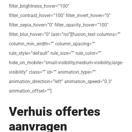
filter_brightness_hover=”100″
filter_contrast_hover=”100″ filter_invert_hover=”0″
filter_sepia_hover=”0″ filter_opacity_hover=”100″
filter_blur_hover=”0″ last=”no”][fusion_text columns=””
column_min_width=”” column_spacing=””
rule_style=”default” rule_size=”” rule_color=””
hide_on_mobile=”small-visibility,medium-visibility,large-
visibility” class=”” id=”” animation_type=””
animation_direction=”left” animation_speed=”0.3″
animation_offset=””]
Verhuis offertes
aanvragen