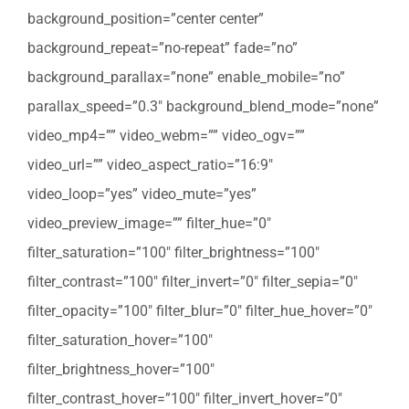
background_position=”center center”
background_repeat=”no-repeat” fade=”no”
background_parallax=”none” enable_mobile=”no”
parallax_speed=”0.3″ background_blend_mode=”none”
video_mp4=”” video_webm=”” video_ogv=””
video_url=”” video_aspect_ratio=”16:9″
video_loop=”yes” video_mute=”yes”
video_preview_image=”” filter_hue=”0″
filter_saturation=”100″ filter_brightness=”100″
filter_contrast=”100″ filter_invert=”0″ filter_sepia=”0″
filter_opacity=”100″ filter_blur=”0″ filter_hue_hover=”0″
filter_saturation_hover=”100″
filter_brightness_hover=”100″
filter_contrast_hover=”100″ filter_invert_hover=”0″