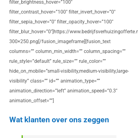
filter_brightness_hover=”100″
filter_contrast_hover=”100″ filter_invert_hover=”0″
filter_sepia_hover=”0″ filter_opacity_hover=”100″
filter_blur_hover=”0″]https://www.bedrijfsverhuizingoffert
300×250.png[/fusion_imageframe][fusion_text
columns=”” column_min_width=”” column_spacing=””
rule_style=”default” rule_size=”” rule_color=””
hide_on_mobile=”small-visibility,medium-visibility,large-
visibility” class=”” id=”” animation_type=””
animation_direction=”left” animation_speed=”0.3″
animation_offset=””]
Wat klanten over ons zeggen