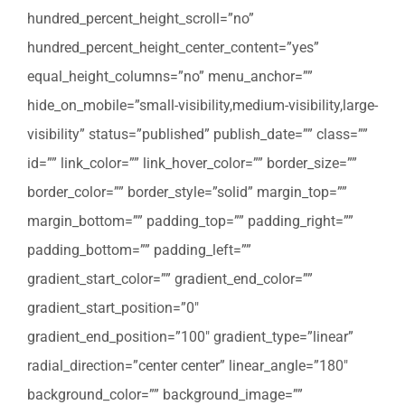
hundred_percent_height_scroll=”no”
hundred_percent_height_center_content=”yes”
equal_height_columns=”no” menu_anchor=””
hide_on_mobile=”small-visibility,medium-visibility,large-
visibility” status=”published” publish_date=”” class=””
id=”” link_color=”” link_hover_color=”” border_size=””
border_color=”” border_style=”solid” margin_top=””
margin_bottom=”” padding_top=”” padding_right=””
padding_bottom=”” padding_left=””
gradient_start_color=”” gradient_end_color=””
gradient_start_position=”0″
gradient_end_position=”100″ gradient_type=”linear”
radial_direction=”center center” linear_angle=”180″
background_color=”” background_image=””