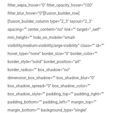
filter_sepia_hover=”0″ filter_opacity_hover=”100″
filter_blur_hover=”0″][fusion_builder_row]
[fusion_builder_column type=”2_3″ layout=”2_3″
spacing=”” center_content=”no” link=”” target=”_self”
min_height=”” hide_on_mobile=”small-
visibility,medium-visibility,large-visibility” class=”” id=””
hover_type=”none” border_size=”0″ border_color=””
border_style=”solid” border_position=”all”
border_radius=”” box_shadow=”no”
dimension_box_shadow=”” box_shadow_blur=”0″
box_shadow_spread=”0″ box_shadow_color=””
box_shadow_style=”” padding_top=”” padding_right=””
padding_bottom=”” padding_left=”” margin_top=””
margin_bottom=”” background_type=”single”