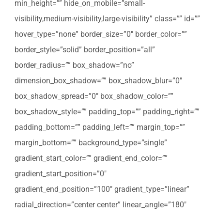
min_height=”” hide_on_mobile=”small-
visibility,medium-visibility,large-visibility” class=”” id=””
hover_type=”none” border_size=”0″ border_color=””
border_style=”solid” border_position=”all”
border_radius=”” box_shadow=”no”
dimension_box_shadow=”” box_shadow_blur=”0″
box_shadow_spread=”0″ box_shadow_color=””
box_shadow_style=”” padding_top=”” padding_right=””
padding_bottom=”” padding_left=”” margin_top=””
margin_bottom=”” background_type=”single”
gradient_start_color=”” gradient_end_color=””
gradient_start_position=”0″
gradient_end_position=”100″ gradient_type=”linear”
radial_direction=”center center” linear_angle=”180″