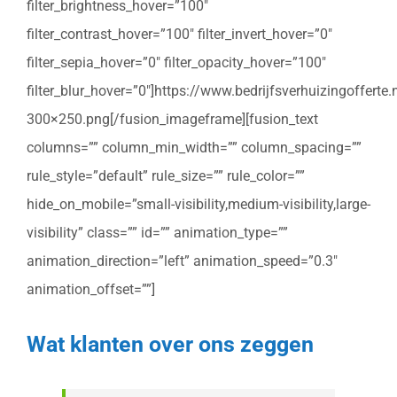
filter_brightness_hover=”100″
filter_contrast_hover=”100″ filter_invert_hover=”0″
filter_sepia_hover=”0″ filter_opacity_hover=”100″
filter_blur_hover=”0″]https://www.bedrijfsverhuizingoffert
300×250.png[/fusion_imageframe][fusion_text
columns=”” column_min_width=”” column_spacing=””
rule_style=”default” rule_size=”” rule_color=””
hide_on_mobile=”small-visibility,medium-visibility,large-
visibility” class=”” id=”” animation_type=””
animation_direction=”left” animation_speed=”0.3″
animation_offset=””]
Wat klanten over ons zeggen