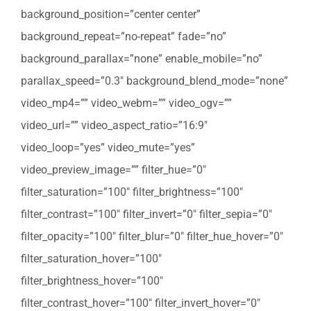
background_position=”center center”
background_repeat=”no-repeat” fade=”no”
background_parallax=”none” enable_mobile=”no”
parallax_speed=”0.3″ background_blend_mode=”none”
video_mp4=”” video_webm=”” video_ogv=””
video_url=”” video_aspect_ratio=”16:9″
video_loop=”yes” video_mute=”yes”
video_preview_image=”” filter_hue=”0″
filter_saturation=”100″ filter_brightness=”100″
filter_contrast=”100″ filter_invert=”0″ filter_sepia=”0″
filter_opacity=”100″ filter_blur=”0″ filter_hue_hover=”0″
filter_saturation_hover=”100″
filter_brightness_hover=”100″
filter_contrast_hover=”100″ filter_invert_hover=”0″