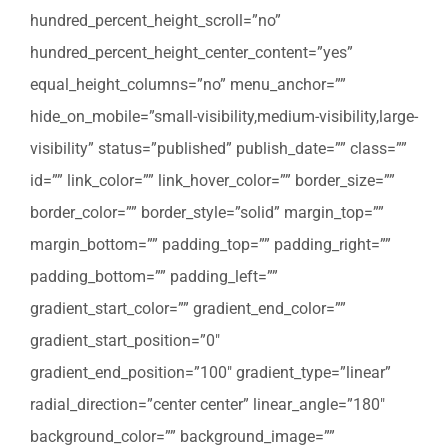
hundred_percent_height_scroll=”no”
hundred_percent_height_center_content=”yes”
equal_height_columns=”no” menu_anchor=””
hide_on_mobile=”small-visibility,medium-visibility,large-
visibility” status=”published” publish_date=”” class=””
id=”” link_color=”” link_hover_color=”” border_size=””
border_color=”” border_style=”solid” margin_top=””
margin_bottom=”” padding_top=”” padding_right=””
padding_bottom=”” padding_left=””
gradient_start_color=”” gradient_end_color=””
gradient_start_position=”0″
gradient_end_position=”100″ gradient_type=”linear”
radial_direction=”center center” linear_angle=”180″
background_color=”” background_image=””