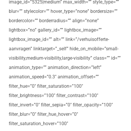
image_id=”5325|medium” max_width=”” style_type=””
blur=”” stylecolor=”” hover_type=”none” bordersize=””
bordercolor=”” borderradius=”” align=”none”
lightbox=”no” gallery_id=”” lightbox_image=””
lightbox_image_id=”” alt=”” link=”/verhuisofferte-
aanvragen” linktarget=”_self” hide_on_mobile=”small-
visibility,medium-visibility,large-visibility” class=”” id=””
animation_type=”” animation_direction=”left”
animation_speed=”0.3″ animation_offset=””
filter_hue=”0″ filter_saturation=”100″
filter_brightness=”100″ filter_contrast=”100″
filter_invert=”0″ filter_sepia=”0″ filter_opacity=”100″
filter_blur=”0″ filter_hue_hover=”0″
filter_saturation_hover=”100″