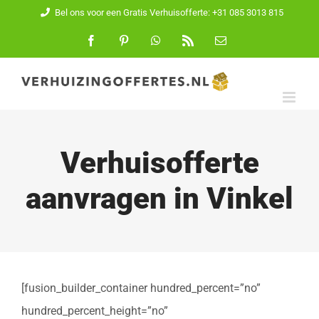
Ga
Bel ons voor een Gratis Verhuisofferte: +31 085 3013 815
naar
Facebook
Pinterest
WhatsApp
Rss
E-
mail
inhoud
Verhuisofferte
aanvragen in Vinkel
[fusion_builder_container hundred_percent=”no”
hundred_percent_height=”no”