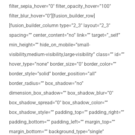
filter_sepia_hover=”0″ filter_opacity_hover=”100″
filter_blur_hover=”0″][fusion_builder_row]
[fusion_builder_column type=”2_3″ layout=”2_3″
spacing=”” center_content=”no” link=”” target=”_self”
min_height=”” hide_on_mobile=”small-
visibility,medium-visibility,large-visibility” class=”” id=””
hover_type=”none” border_size=”0″ border_color=””
border_style=”solid” border_position=”all”
border_radius=”” box_shadow=”no”
dimension_box_shadow=”” box_shadow_blur=”0″
box_shadow_spread=”0″ box_shadow_color=””
box_shadow_style=”” padding_top=”” padding_right=””
padding_bottom=”” padding_left=”” margin_top=””
margin_bottom=”” background_type=”single”