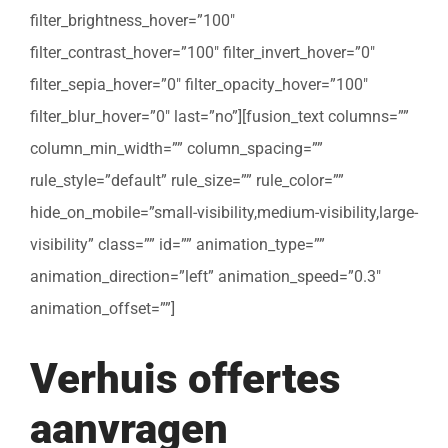
filter_brightness_hover=”100″
filter_contrast_hover=”100″ filter_invert_hover=”0″
filter_sepia_hover=”0″ filter_opacity_hover=”100″
filter_blur_hover=”0″ last=”no”][fusion_text columns=””
column_min_width=”” column_spacing=””
rule_style=”default” rule_size=”” rule_color=””
hide_on_mobile=”small-visibility,medium-visibility,large-
visibility” class=”” id=”” animation_type=””
animation_direction=”left” animation_speed=”0.3″
animation_offset=””]
Verhuis offertes
aanvragen