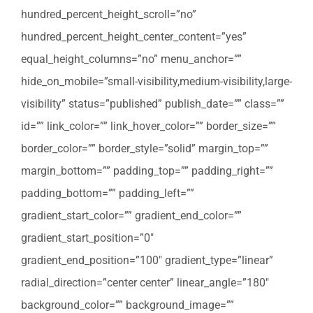
hundred_percent_height_scroll=”no”
hundred_percent_height_center_content=”yes”
equal_height_columns=”no” menu_anchor=””
hide_on_mobile=”small-visibility,medium-visibility,large-
visibility” status=”published” publish_date=”” class=””
id=”” link_color=”” link_hover_color=”” border_size=””
border_color=”” border_style=”solid” margin_top=””
margin_bottom=”” padding_top=”” padding_right=””
padding_bottom=”” padding_left=””
gradient_start_color=”” gradient_end_color=””
gradient_start_position=”0″
gradient_end_position=”100″ gradient_type=”linear”
radial_direction=”center center” linear_angle=”180″
background_color=”” background_image=””