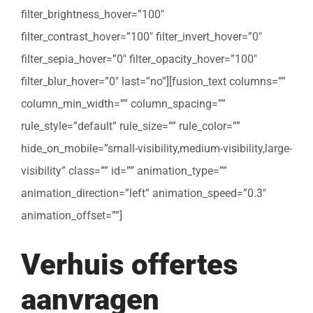
filter_brightness_hover=”100″
filter_contrast_hover=”100″ filter_invert_hover=”0″
filter_sepia_hover=”0″ filter_opacity_hover=”100″
filter_blur_hover=”0″ last=”no”][fusion_text columns=””
column_min_width=”” column_spacing=””
rule_style=”default” rule_size=”” rule_color=””
hide_on_mobile=”small-visibility,medium-visibility,large-
visibility” class=”” id=”” animation_type=””
animation_direction=”left” animation_speed=”0.3″
animation_offset=””]
Verhuis offertes
aanvragen