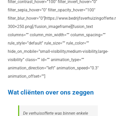
filter_contrast_hover=”100″ filter_invert_hover=”0″
filter_sepia_hover=”0″ filter_opacity_hover=”100″
filter_blur_hover=”0″]https://www.bedrijfsverhuizingoffert
300×250.png[/fusion_imageframe][fusion_text
columns=”” column_min_width=”” column_spacing=””
rule_style=”default” rule_size=”” rule_color=””
hide_on_mobile=”small-visibility,medium-visibility,large-
visibility” class=”” id=”” animation_type=””
animation_direction=”left” animation_speed=”0.3″
animation_offset=””]
Wat cliënten over ons zeggen
De verhuisofferte was binnen enkele