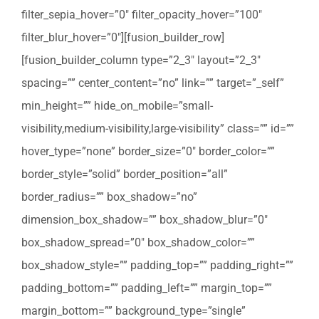
filter_sepia_hover=”0″ filter_opacity_hover=”100″
filter_blur_hover=”0″][fusion_builder_row]
[fusion_builder_column type=”2_3″ layout=”2_3″
spacing=”” center_content=”no” link=”” target=”_self”
min_height=”” hide_on_mobile=”small-
visibility,medium-visibility,large-visibility” class=”” id=””
hover_type=”none” border_size=”0″ border_color=””
border_style=”solid” border_position=”all”
border_radius=”” box_shadow=”no”
dimension_box_shadow=”” box_shadow_blur=”0″
box_shadow_spread=”0″ box_shadow_color=””
box_shadow_style=”” padding_top=”” padding_right=””
padding_bottom=”” padding_left=”” margin_top=””
margin_bottom=”” background_type=”single”