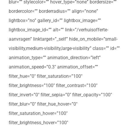
blur=”” stylecolor=”” hover_type=”none” bordersize=””
bordercolor=”” borderradius=”” align=”none”
lightbox=”no” gallery_id=”” lightbox_image=””
lightbox_image_id=”” alt=”” link=”/verhuisofferte-
aanvragen” linktarget=”_self” hide_on_mobile=”small-
visibility,medium-visibility,large-visibility” class=”” id=””
animation_type=”” animation_direction=”left”
animation_speed=”0.3″ animation_offset=””
filter_hue=”0″ filter_saturation=”100″
filter_brightness=”100″ filter_contrast=”100″
filter_invert=”0″ filter_sepia=”0″ filter_opacity=”100″
filter_blur=”0″ filter_hue_hover=”0″
filter_saturation_hover=”100″
filter_brightness_hover=”100″