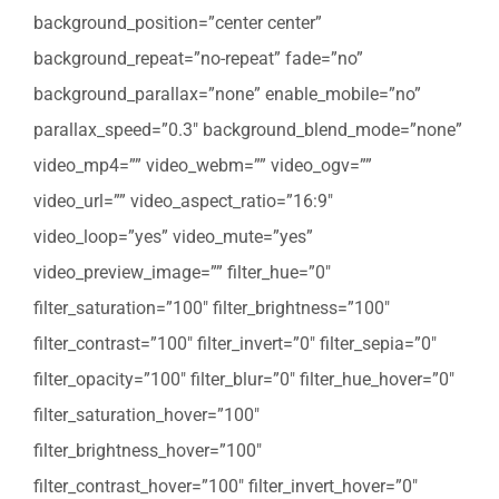
background_position=”center center”
background_repeat=”no-repeat” fade=”no”
background_parallax=”none” enable_mobile=”no”
parallax_speed=”0.3″ background_blend_mode=”none”
video_mp4=”” video_webm=”” video_ogv=””
video_url=”” video_aspect_ratio=”16:9″
video_loop=”yes” video_mute=”yes”
video_preview_image=”” filter_hue=”0″
filter_saturation=”100″ filter_brightness=”100″
filter_contrast=”100″ filter_invert=”0″ filter_sepia=”0″
filter_opacity=”100″ filter_blur=”0″ filter_hue_hover=”0″
filter_saturation_hover=”100″
filter_brightness_hover=”100″
filter_contrast_hover=”100″ filter_invert_hover=”0″