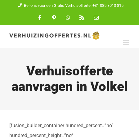
Ga
Bel ons voor een Gratis Verhuisofferte: +31 085 3013 815
naar
Facebook
Pinterest
WhatsApp
Rss
E-
mail
inhoud
Verhuisofferte
aanvragen in Volkel
[fusion_builder_container hundred_percent=”no”
hundred_percent_height=”no”