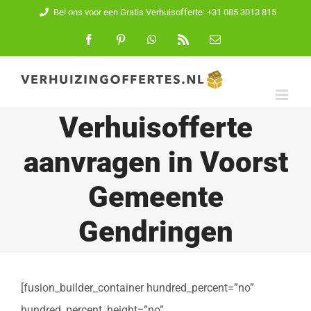
Ga
Bel ons voor een Gratis Verhuisofferte: +31 085 3013 815
naar
Facebook
Pinterest
WhatsApp
Rss
E-
mail
inhoud
Verhuisofferte
aanvragen in Voorst
Gemeente
Gendringen
[fusion_builder_container hundred_percent=”no”
hundred_percent_height=”no”