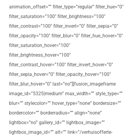
animation_offset=”” filter_type=”regular” filter_hue=”0″
filter_saturation=”100″ filter_brightness=”100″
filter_contrast=”100″ filter_invert=”0″ filter_sepia=”0″
filter_opacity=”100″ filter_blur=”0″ filter_hue_hover=”0″
filter_saturation_hover=”100″
filter_brightness_hover=”100″
filter_contrast_hover=”100″ filter_invert_hover=”0″
filter_sepia_hover=”0″ filter_opacity_hover=”100″
filter_blur_hover=”0″ last=”no”][fusion_imageframe
image_id=”5325|medium” max_width=”” style_type=””
blur=”” stylecolor=”” hover_type=”none” bordersize=””
bordercolor=”” borderradius=”” align=”none”
lightbox=”no” gallery_id=”” lightbox_image=””
lightbox_image_id=”” alt=”” link=”/verhuisofferte-