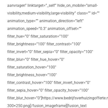
aanvragen” linktarget=”_self” hide_on_mobile=”small-
visibility,medium-visibility,large-visibility” class=”” id=””
animation_type=”” animation_direction=”left”
animation_speed=”0.3″ animation_offset=””
filter_hue=”0″ filter_saturation=”100″
filter_brightness=”100″ filter_contrast=”100″
filter_invert=”0″ filter_sepia=”0″ filter_opacity=”100″
filter_blur=”0″ filter_hue_hover=”0″
filter_saturation_hover=”100″
filter_brightness_hover=”100″
filter_contrast_hover=”100″ filter_invert_hover=”0″
filter_sepia_hover=”0″ filter_opacity_hover=”100″
filter_blur_hover=”0″]https://www.bedrijfsverhuizingoffert
300×250.png[/fusion_imageframe][fusion_text