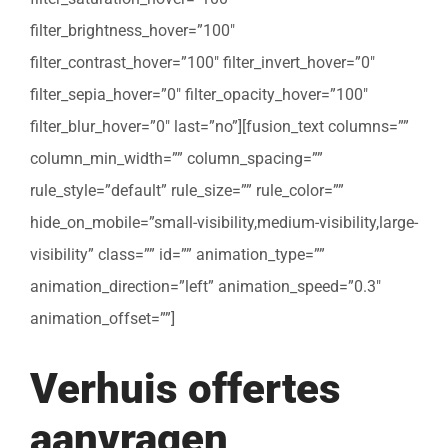
filter_brightness_hover=”100″
filter_contrast_hover=”100″ filter_invert_hover=”0″
filter_sepia_hover=”0″ filter_opacity_hover=”100″
filter_blur_hover=”0″ last=”no”][fusion_text columns=””
column_min_width=”” column_spacing=””
rule_style=”default” rule_size=”” rule_color=””
hide_on_mobile=”small-visibility,medium-visibility,large-
visibility” class=”” id=”” animation_type=””
animation_direction=”left” animation_speed=”0.3″
animation_offset=””]
Verhuis offertes
aanvragen