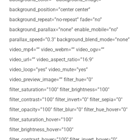
background_position=”center center”
background_repeat=”no-repeat” fade=”no”
background_parallax=”none” enable_mobile=”no”
parallax_speed=”0.3″ background_blend_mode=”none”
video_mp4=”” video_webm=”” video_ogv=””
video_url=”” video_aspect_ratio=”16:9″
video_loop=”yes” video_mute=”yes”
video_preview_image=”” filter_hue=”0″
filter_saturation=”100″ filter_brightness=”100″
filter_contrast=”100″ filter_invert=”0″ filter_sepia=”0″
filter_opacity=”100″ filter_blur=”0″ filter_hue_hover=”0″
filter_saturation_hover=”100″
filter_brightness_hover=”100″
filter_contrast_hover=”100″ filter_invert_hover=”0″