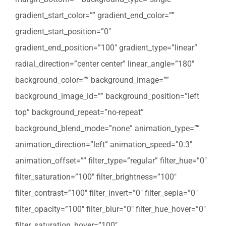
gradient_start_color=”” gradient_end_color=””
gradient_start_position=”0″
gradient_end_position=”100″ gradient_type=”linear”
radial_direction=”center center” linear_angle=”180″
background_color=”” background_image=””
background_image_id=”” background_position=”left
top” background_repeat=”no-repeat”
background_blend_mode=”none” animation_type=””
animation_direction=”left” animation_speed=”0.3″
animation_offset=”” filter_type=”regular” filter_hue=”0″
filter_saturation=”100″ filter_brightness=”100″
filter_contrast=”100″ filter_invert=”0″ filter_sepia=”0″
filter_opacity=”100″ filter_blur=”0″ filter_hue_hover=”0″
filter_saturation_hover=”100″