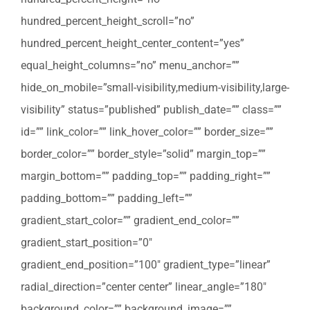
hundred_percent_height_scroll=”no”
hundred_percent_height_center_content=”yes”
equal_height_columns=”no” menu_anchor=””
hide_on_mobile=”small-visibility,medium-visibility,large-
visibility” status=”published” publish_date=”” class=””
id=”” link_color=”” link_hover_color=”” border_size=””
border_color=”” border_style=”solid” margin_top=””
margin_bottom=”” padding_top=”” padding_right=””
padding_bottom=”” padding_left=””
gradient_start_color=”” gradient_end_color=””
gradient_start_position=”0″
gradient_end_position=”100″ gradient_type=”linear”
radial_direction=”center center” linear_angle=”180″
background_color=”” background_image=””