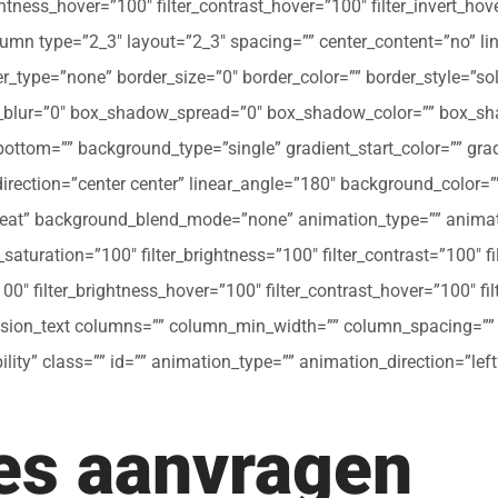
ghtness_hover=”100″ filter_contrast_hover=”100″ filter_invert_hov
olumn type=”2_3″ layout=”2_3″ spacing=”” center_content=”no” li
 hover_type=”none” border_size=”0″ border_color=”” border_style=”s
ur=”0″ box_shadow_spread=”0″ box_shadow_color=”” box_shad
ttom=”” background_type=”single” gradient_start_color=”” gradi
_direction=”center center” linear_angle=”180″ background_colo
peat” background_blend_mode=”none” animation_type=”” animati
r_saturation=”100″ filter_brightness=”100″ filter_contrast=”100″ fil
”100″ filter_brightness_hover=”100″ filter_contrast_hover=”100″ fi
[fusion_text columns=”” column_min_width=”” column_spacing=”” ru
ibility” class=”” id=”” animation_type=”” animation_direction=”l
tes aanvragen