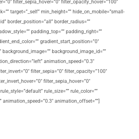
er=”0″ filter_sepia_hover=”0″ filter_opacity_hover=”100″
nk=”” target=”_self” min_height=”” hide_on_mobile=”small-
olid” border_position=”all” border_radius=””
ow_style=”” padding_top=”” padding_right=””
ent_end_color=”” gradient_start_position=”0″
r=”” background_image=”” background_image_id=””
on_direction=”left” animation_speed=”0.3″
ter_invert=”0″ filter_sepia=”0″ filter_opacity=”100″
lter_invert_hover=”0″ filter_sepia_hover=”0″
le_style=”default” rule_size=”” rule_color=””
eft” animation_speed=”0.3″ animation_offset=””]