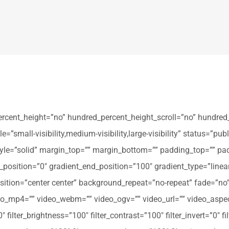
ercent_height=”no” hundred_percent_height_scroll=”no” hundred
all-visibility,medium-visibility,large-visibility” status=”publi
_style=”solid” margin_top=”” margin_bottom=”” padding_top=”” pa
t_position=”0″ gradient_end_position=”100″ gradient_type=”linear
tion=”center center” background_repeat=”no-repeat” fade=”no
_mp4=”” video_webm=”” video_ogv=”” video_url=”” video_aspec
filter_brightness=”100″ filter_contrast=”100″ filter_invert=”0″ fil