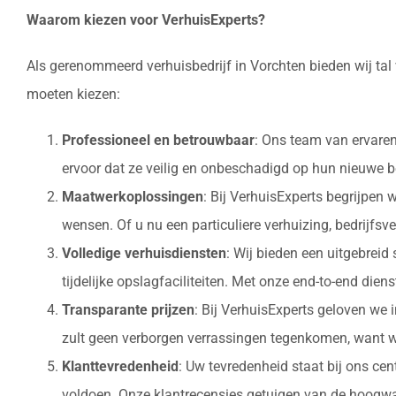
Waarom kiezen voor VerhuisExperts?
Als gerenommeerd verhuisbedrijf in Vorchten bieden wij tal
moeten kiezen:
Professioneel en betrouwbaar
: Ons team van ervaren
ervoor dat ze veilig en onbeschadigd op hun nieuw
Maatwerkoplossingen
: Bij VerhuisExperts begrijpen
wensen. Of u nu een particuliere verhuizing, bedrijfsv
Volledige verhuisdiensten
: Wij bieden een uitgebrei
tijdelijke opslagfaciliteiten. Met onze end-to-end die
Transparante prijzen
: Bij VerhuisExperts geloven we 
zult geen verborgen verrassingen tegenkomen, want w
Klanttevredenheid
: Uw tevredenheid staat bij ons ce
voldoen. Onze klantrecensies getuigen van de hoogwaa