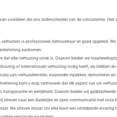
 van voordelen die ons onderscheiden van de concurrentie. Hier
 verhuizers is professioneel, betrouwbaar en goed opgeleid. We
e bestemming aankomen.
 we dat elke verhuizing uniek is. Daarom bieden we maatwerkopl
erhuizing of internationale verhuizing nodig heeft, wij hebben de
d scala aan verhuisdiensten, waaronder inpakken, demonteren en 
nstverlening kunt u erop vertrouwen dat elk aspect van uw verhu
in transparantie en eerlijkheid. Daarom bieden wij gedetailleerde
ij streven naar een duidelijke en open communicatie met onze k
ntraal. We streven ernaar om elke klant een uitstekende ervaring
rdige service die we leveren.