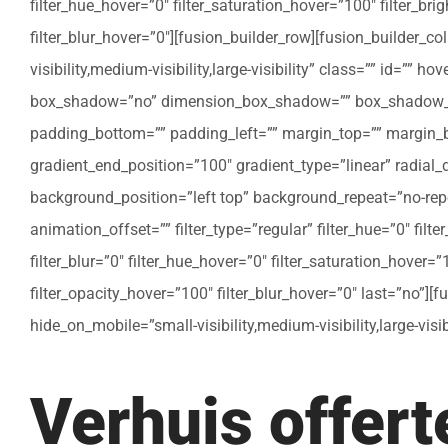
filter_hue_hover=”0″ filter_saturation_hover=”100″ filter_bri
filter_blur_hover=”0″][fusion_builder_row][fusion_builder_c
visibility,medium-visibility,large-visibility” class=”” id=””
box_shadow=”no” dimension_box_shadow=”” box_shadow_bl
padding_bottom=”” padding_left=”” margin_top=”” margin_bo
gradient_end_position=”100″ gradient_type=”linear” radial
background_position=”left top” background_repeat=”no-re
animation_offset=”” filter_type=”regular” filter_hue=”0″ filte
filter_blur=”0″ filter_hue_hover=”0″ filter_saturation_hover=
filter_opacity_hover=”100″ filter_blur_hover=”0″ last=”no”]
hide_on_mobile=”small-visibility,medium-visibility,large-vis
Verhuis offer