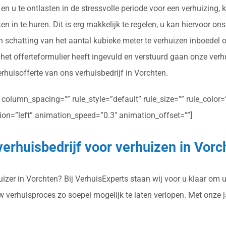
en u te ontlasten in de stressvolle periode voor een verhuizing
n in te huren. Dit is erg makkelijk te regelen, u kan hiervoor on
n schatting van het aantal kubieke meter te verhuizen inboedel 
et offerteformulier heeft ingevuld en verstuurd gaan onze verh
erhuisofferte van ons verhuisbedrijf in Vorchten.
olumn_spacing=”” rule_style=”default” rule_size=”” rule_color=””
ction=”left” animation_speed=”0.3″ animation_offset=””]
verhuisbedrijf voor verhuizen in Vorc
zer in Vorchten? Bij VerhuisExperts staan wij voor u klaar om u 
uw verhuisproces zo soepel mogelijk te laten verlopen. Met onze