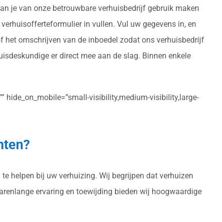
, kan je van onze betrouwbare verhuisbedrijf gebruik maken
s verhuisofferteformulier in vullen. Vul uw gegevens in, en
of het omschrijven van de inboedel zodat ons verhuisbedrijf
uisdeskundige er direct mee aan de slag. Binnen enkele
 hide_on_mobile=”small-visibility,medium-visibility,large-
hten?
te helpen bij uw verhuizing. Wij begrijpen dat verhuizen
 jarenlange ervaring en toewijding bieden wij hoogwaardige