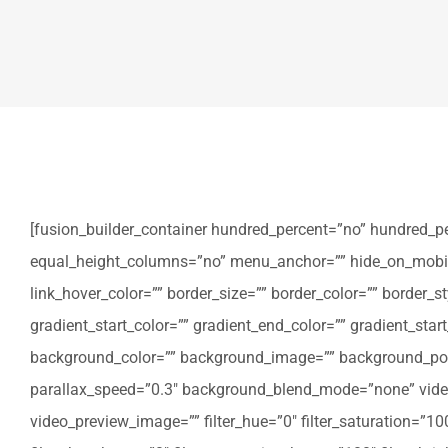
[fusion_builder_container hundred_percent=”no” hundred_p
equal_height_columns=”no” menu_anchor=”” hide_on_mobile=”sm
link_hover_color=”” border_size=”” border_color=”” border
gradient_start_color=”” gradient_end_color=”” gradient_star
background_color=”” background_image=”” background_posi
parallax_speed=”0.3″ background_blend_mode=”none” video
video_preview_image=”” filter_hue=”0″ filter_saturation=”100″ 