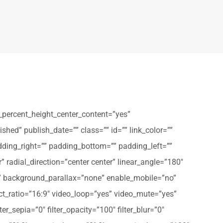
_percent_height_center_content=”yes”
shed” publish_date=”” class=”” id=”” link_color=””
dding_right=”” padding_bottom=”” padding_left=””
” radial_direction=”center center” linear_angle=”180″
” background_parallax=”none” enable_mobile=”no”
t_ratio=”16:9″ video_loop=”yes” video_mute=”yes”
ter_sepia=”0″ filter_opacity=”100″ filter_blur=”0″