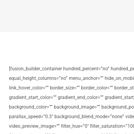
[fusion_builder_container hundred_percent=”no” hundred_p
equal_height_columns=”no” menu_anchor=”” hide_on_mobile=”sm
link_hover_color=”” border_size=”” border_color=”” border
gradient_start_color=”” gradient_end_color=”” gradient_star
background_color=”” background_image=”” background_posi
parallax_speed=”0.3″ background_blend_mode=”none” video
video_preview_image=”” filter_hue=”0″ filter_saturation=”100″ 