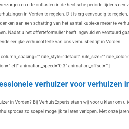
verzorgen en u te ontlasten in de hectische periode tijdens een 
huizingen in Vorden te regelen. Dit is erg eenvoudig te regelen, 
 denken aan een schatting van het aantal kubieke meter te verh
en. Nadat u het offerteformulier heeft ingevuld en verstuurd ga
ende eerlijke verhuisofferte van ons verhuisbedrijf in Vorden.
olumn_spacing=”” rule_style=”default” rule_size=”” rule_color=””
ction=”left” animation_speed=”0.3″ animation_offset=””]
essionele verhuizer voor verhuizen i
zer in Vorden? Bij VerhuisExperts staan wij voor u klaar om u te
erhuisproces zo soepel mogelijk te laten verlopen. Met onze jar