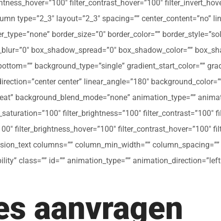
ghtness_hover=”100″ filter_contrast_hover=”100″ filter_invert_hov
olumn type=”2_3″ layout=”2_3″ spacing=”” center_content=”no” li
 hover_type=”none” border_size=”0″ border_color=”” border_style=”s
ur=”0″ box_shadow_spread=”0″ box_shadow_color=”” box_shad
ttom=”” background_type=”single” gradient_start_color=”” gradi
_direction=”center center” linear_angle=”180″ background_colo
peat” background_blend_mode=”none” animation_type=”” animati
r_saturation=”100″ filter_brightness=”100″ filter_contrast=”100″ fil
”100″ filter_brightness_hover=”100″ filter_contrast_hover=”100″ fi
[fusion_text columns=”” column_min_width=”” column_spacing=”” ru
ibility” class=”” id=”” animation_type=”” animation_direction=”l
tes aanvragen