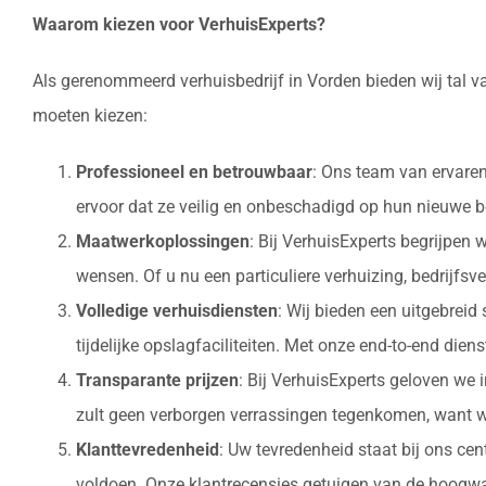
Waarom kiezen voor VerhuisExperts?
Als gerenommeerd verhuisbedrijf in Vorden bieden wij tal v
moeten kiezen:
Professioneel en betrouwbaar
: Ons team van ervaren
ervoor dat ze veilig en onbeschadigd op hun nieuw
Maatwerkoplossingen
: Bij VerhuisExperts begrijpen
wensen. Of u nu een particuliere verhuizing, bedrijfsv
Volledige verhuisdiensten
: Wij bieden een uitgebrei
tijdelijke opslagfaciliteiten. Met onze end-to-end die
Transparante prijzen
: Bij VerhuisExperts geloven we 
zult geen verborgen verrassingen tegenkomen, want w
Klanttevredenheid
: Uw tevredenheid staat bij ons ce
voldoen. Onze klantrecensies getuigen van de hoogwaa