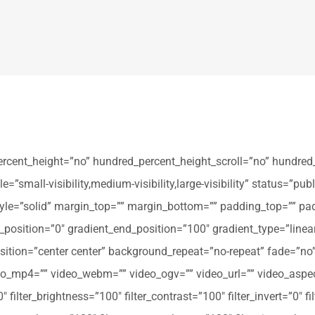
ercent_height=”no” hundred_percent_height_scroll=”no” hundred
all-visibility,medium-visibility,large-visibility” status=”publi
_style=”solid” margin_top=”” margin_bottom=”” padding_top=”” pa
t_position=”0″ gradient_end_position=”100″ gradient_type=”linear
tion=”center center” background_repeat=”no-repeat” fade=”no
_mp4=”” video_webm=”” video_ogv=”” video_url=”” video_aspec
filter_brightness=”100″ filter_contrast=”100″ filter_invert=”0″ fil