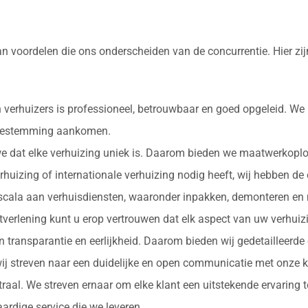
an voordelen die ons onderscheiden van de concurrentie. Hier z
 verhuizers is professioneel, betrouwbaar en goed opgeleid. We
e bestemming aankomen.
 we dat elke verhuizing uniek is. Daarom bieden we maatwerkopl
erhuizing of internationale verhuizing nodig heeft, wij hebben de
d scala aan verhuisdiensten, waaronder inpakken, demonteren en 
nstverlening kunt u erop vertrouwen dat elk aspect van uw verhu
in transparantie en eerlijkheid. Daarom bieden wij gedetailleerde
ij streven naar een duidelijke en open communicatie met onze k
ntraal. We streven ernaar om elke klant een uitstekende ervaring
rdige service die we leveren.