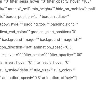
er=”0″ filter_sepia_hover=”0″ filter_opacity_hover=”100″
nk=”” target=”_self” min_height=”” hide_on_mobile=”small-
olid” border_position=”all” border_radius=””
ow_style=”” padding_top=”” padding_right=””
ent_end_color=”” gradient_start_position=”0″
r=”” background_image=”” background_image_id=””
on_direction=”left” animation_speed=”0.3″
ter_invert=”0″ filter_sepia=”0″ filter_opacity=”100″
lter_invert_hover=”0″ filter_sepia_hover=”0″
le_style=”default” rule_size=”” rule_color=””
eft” animation_speed=”0.3″ animation_offset=””]