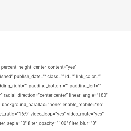
_percent_height_center_content=”yes”
shed” publish_date=”” class=”” id=”” link_color=””
dding_right=”” padding_bottom=”” padding_left=””
” radial_direction=”center center” linear_angle=”180″
” background_parallax=”none” enable_mobile=”no”
t_ratio=”16:9″ video_loop=”yes” video_mute=”yes”
ter_sepia=”0″ filter_opacity=”100″ filter_blur=”0″