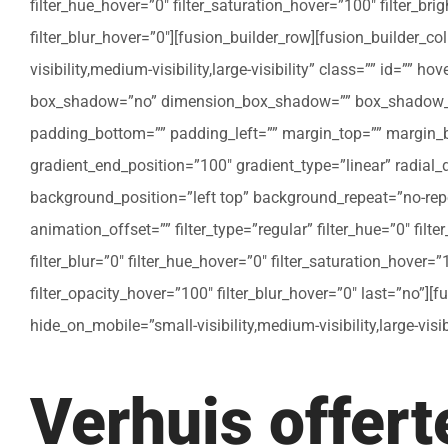
filter_hue_hover=”0″ filter_saturation_hover=”100″ filter_bri
filter_blur_hover=”0″][fusion_builder_row][fusion_builder_c
visibility,medium-visibility,large-visibility” class=”” id=””
box_shadow=”no” dimension_box_shadow=”” box_shadow_bl
padding_bottom=”” padding_left=”” margin_top=”” margin_bo
gradient_end_position=”100″ gradient_type=”linear” radial
background_position=”left top” background_repeat=”no-re
animation_offset=”” filter_type=”regular” filter_hue=”0″ filte
filter_blur=”0″ filter_hue_hover=”0″ filter_saturation_hover=
filter_opacity_hover=”100″ filter_blur_hover=”0″ last=”no”]
hide_on_mobile=”small-visibility,medium-visibility,large-vis
Verhuis offer