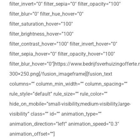
filter_invert=”0″ filter_sepia=”0″ filter_opacity=”100″
filter_blur=”0″ filter_hue_hover=”0″
filter_saturation_hover=”100″
filter_brightness_hover=”100″
filter_contrast_hover=”100″ filter_invert_hover=”0″
filter_sepia_hover=”0″ filter_opacity_hover=”100″
filter_blur_hover=”0″]https://www.bedrijfsverhuizingoffert
300×250.png[/fusion_imageframe][fusion_text
columns=”” column_min_width=”” column_spacing=””
rule_style=”default” rule_size=”” rule_color=””
hide_on_mobile=”small-visibility,medium-visibility,large-
visibility” class=”” id=”” animation_type=””
animation_direction=”left” animation_speed=”0.3″
animation_offset=””]