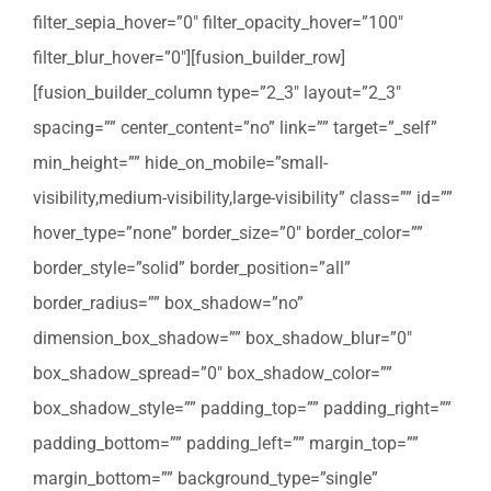
filter_sepia_hover=”0″ filter_opacity_hover=”100″
filter_blur_hover=”0″][fusion_builder_row]
[fusion_builder_column type=”2_3″ layout=”2_3″
spacing=”” center_content=”no” link=”” target=”_self”
min_height=”” hide_on_mobile=”small-
visibility,medium-visibility,large-visibility” class=”” id=””
hover_type=”none” border_size=”0″ border_color=””
border_style=”solid” border_position=”all”
border_radius=”” box_shadow=”no”
dimension_box_shadow=”” box_shadow_blur=”0″
box_shadow_spread=”0″ box_shadow_color=””
box_shadow_style=”” padding_top=”” padding_right=””
padding_bottom=”” padding_left=”” margin_top=””
margin_bottom=”” background_type=”single”