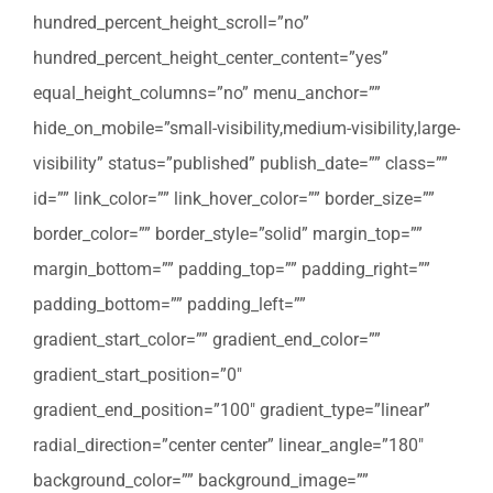
hundred_percent_height_scroll=”no”
hundred_percent_height_center_content=”yes”
equal_height_columns=”no” menu_anchor=””
hide_on_mobile=”small-visibility,medium-visibility,large-
visibility” status=”published” publish_date=”” class=””
id=”” link_color=”” link_hover_color=”” border_size=””
border_color=”” border_style=”solid” margin_top=””
margin_bottom=”” padding_top=”” padding_right=””
padding_bottom=”” padding_left=””
gradient_start_color=”” gradient_end_color=””
gradient_start_position=”0″
gradient_end_position=”100″ gradient_type=”linear”
radial_direction=”center center” linear_angle=”180″
background_color=”” background_image=””