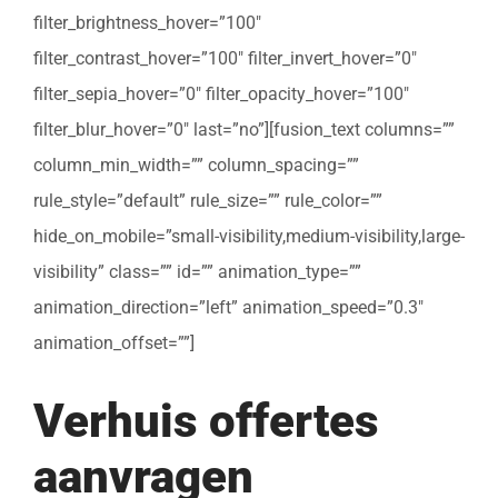
filter_brightness_hover=”100″
filter_contrast_hover=”100″ filter_invert_hover=”0″
filter_sepia_hover=”0″ filter_opacity_hover=”100″
filter_blur_hover=”0″ last=”no”][fusion_text columns=””
column_min_width=”” column_spacing=””
rule_style=”default” rule_size=”” rule_color=””
hide_on_mobile=”small-visibility,medium-visibility,large-
visibility” class=”” id=”” animation_type=””
animation_direction=”left” animation_speed=”0.3″
animation_offset=””]
Verhuis offertes
aanvragen