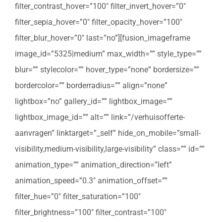
filter_contrast_hover=”100″ filter_invert_hover=”0″
filter_sepia_hover=”0″ filter_opacity_hover=”100″
filter_blur_hover=”0″ last=”no”][fusion_imageframe
image_id=”5325|medium” max_width=”” style_type=””
blur=”” stylecolor=”” hover_type=”none” bordersize=””
bordercolor=”” borderradius=”” align=”none”
lightbox=”no” gallery_id=”” lightbox_image=””
lightbox_image_id=”” alt=”” link=”/verhuisofferte-
aanvragen” linktarget=”_self” hide_on_mobile=”small-
visibility,medium-visibility,large-visibility” class=”” id=””
animation_type=”” animation_direction=”left”
animation_speed=”0.3″ animation_offset=””
filter_hue=”0″ filter_saturation=”100″
filter_brightness=”100″ filter_contrast=”100″