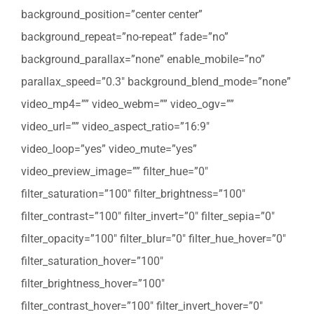
background_position=”center center”
background_repeat=”no-repeat” fade=”no”
background_parallax=”none” enable_mobile=”no”
parallax_speed=”0.3″ background_blend_mode=”none”
video_mp4=”” video_webm=”” video_ogv=””
video_url=”” video_aspect_ratio=”16:9″
video_loop=”yes” video_mute=”yes”
video_preview_image=”” filter_hue=”0″
filter_saturation=”100″ filter_brightness=”100″
filter_contrast=”100″ filter_invert=”0″ filter_sepia=”0″
filter_opacity=”100″ filter_blur=”0″ filter_hue_hover=”0″
filter_saturation_hover=”100″
filter_brightness_hover=”100″
filter_contrast_hover=”100″ filter_invert_hover=”0″