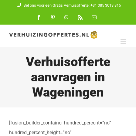
Ga
Bel ons voor een Gratis Verhuisofferte: +31 085 3013 815
naar
Facebook
Pinterest
WhatsApp
Rss
E-
mail
inhoud
Verhuisofferte
aanvragen in
Wageningen
[fusion_builder_container hundred_percent=”no”
hundred_percent_height=”no”