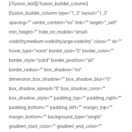
[/fusion_text][/fusion_builder_column]
[fusion_builder_column type=”1_3″ layout=”1_3″
spacing=”” center_content=”no” link=”” target=”_self”
min_height=”” hide_on_mobile=”small-
visibility,medium-visibility,large-visibility” class=”” id=””
hover_type=”none” border_size=”0″ border_color=””
border_style=”solid” border_position=”all”
border_radius=”” box_shadow=”no”
dimension_box_shadow=”” box_shadow_blur=”0″
box_shadow_spread=”0″ box_shadow_color=””
box_shadow_style=”” padding_top=”” padding_right=””
padding_bottom=”” padding_left=”” margin_top=””
margin_bottom=”” background_type=”single”
gradient_start_color=”” gradient_end_color=””