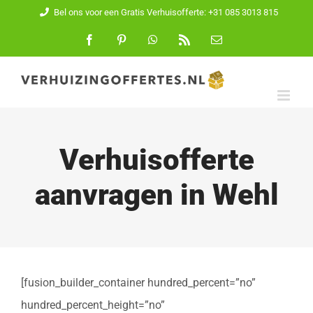
Ga
Bel ons voor een Gratis Verhuisofferte: +31 085 3013 815
naar
Facebook
Pinterest
WhatsApp
Rss
E-
mail
inhoud
Verhuisofferte
aanvragen in Wehl
[fusion_builder_container hundred_percent=”no”
hundred_percent_height=”no”