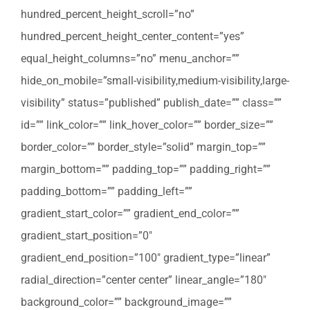
hundred_percent_height_scroll=”no”
hundred_percent_height_center_content=”yes”
equal_height_columns=”no” menu_anchor=””
hide_on_mobile=”small-visibility,medium-visibility,large-
visibility” status=”published” publish_date=”” class=””
id=”” link_color=”” link_hover_color=”” border_size=””
border_color=”” border_style=”solid” margin_top=””
margin_bottom=”” padding_top=”” padding_right=””
padding_bottom=”” padding_left=””
gradient_start_color=”” gradient_end_color=””
gradient_start_position=”0″
gradient_end_position=”100″ gradient_type=”linear”
radial_direction=”center center” linear_angle=”180″
background_color=”” background_image=””