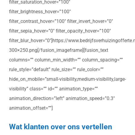
filter_saturation_hover=”100″
filter_brightness_hover=”100″
filter_contrast_hover=”100″ filter_invert_hover=”0″
filter_sepia_hover=”0″ filter_opacity_hover=”100″
filter_blur_hover=”0″]https://www.bedrijfsverhuizingoffert
300×250.png[/fusion_imageframe][fusion_text
columns=”” column_min_width=”” column_spacing=””
rule_style=”default” rule_size=”” rule_color=””
hide_on_mobile=”small-visibility,medium-visibility,large-
visibility” class=”” id=”” animation_type=””
animation_direction=”left” animation_speed=”0.3″
animation_offset=””]
Wat klanten over ons vertellen