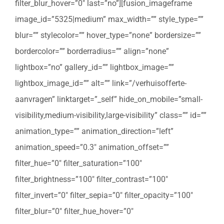
filter_blur_hover=”0″ last=”no”][fusion_imageframe
image_id=”5325|medium” max_width=”” style_type=””
blur=”” stylecolor=”” hover_type=”none” bordersize=””
bordercolor=”” borderradius=”” align=”none”
lightbox=”no” gallery_id=”” lightbox_image=””
lightbox_image_id=”” alt=”” link=”/verhuisofferte-
aanvragen” linktarget=”_self” hide_on_mobile=”small-
visibility,medium-visibility,large-visibility” class=”” id=””
animation_type=”” animation_direction=”left”
animation_speed=”0.3″ animation_offset=””
filter_hue=”0″ filter_saturation=”100″
filter_brightness=”100″ filter_contrast=”100″
filter_invert=”0″ filter_sepia=”0″ filter_opacity=”100″
filter_blur=”0″ filter_hue_hover=”0″