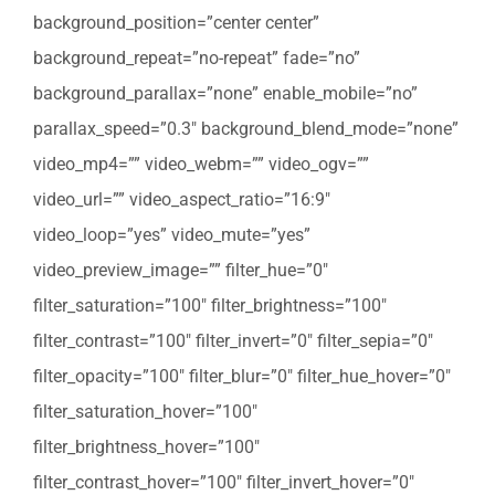
background_position=”center center”
background_repeat=”no-repeat” fade=”no”
background_parallax=”none” enable_mobile=”no”
parallax_speed=”0.3″ background_blend_mode=”none”
video_mp4=”” video_webm=”” video_ogv=””
video_url=”” video_aspect_ratio=”16:9″
video_loop=”yes” video_mute=”yes”
video_preview_image=”” filter_hue=”0″
filter_saturation=”100″ filter_brightness=”100″
filter_contrast=”100″ filter_invert=”0″ filter_sepia=”0″
filter_opacity=”100″ filter_blur=”0″ filter_hue_hover=”0″
filter_saturation_hover=”100″
filter_brightness_hover=”100″
filter_contrast_hover=”100″ filter_invert_hover=”0″