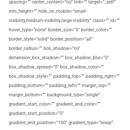
spacing=”” center_content=”no” link=”” target=”_self”
min_height=”” hide_on_mobile=”small-
visibility,medium-visibility,large-visibility” class=”” id=””
hover_type=”none” border_size=”0″ border_color=””
border_style=”solid” border_position=”all”
border_radius=”” box_shadow=”no”
dimension_box_shadow=”” box_shadow_blur=”0″
box_shadow_spread=”0″ box_shadow_color=””
box_shadow_style=”” padding_top=”” padding_right=””
padding_bottom=”” padding_left=”” margin_top=””
margin_bottom=”” background_type=”single”
gradient_start_color=”” gradient_end_color=””
gradient_start_position=”0″
gradient_end_position=”100″ gradient_type=”linear”