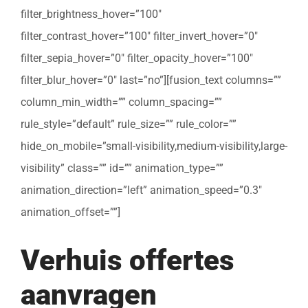
filter_brightness_hover=”100″
filter_contrast_hover=”100″ filter_invert_hover=”0″
filter_sepia_hover=”0″ filter_opacity_hover=”100″
filter_blur_hover=”0″ last=”no”][fusion_text columns=””
column_min_width=”” column_spacing=””
rule_style=”default” rule_size=”” rule_color=””
hide_on_mobile=”small-visibility,medium-visibility,large-
visibility” class=”” id=”” animation_type=””
animation_direction=”left” animation_speed=”0.3″
animation_offset=””]
Verhuis offertes
aanvragen