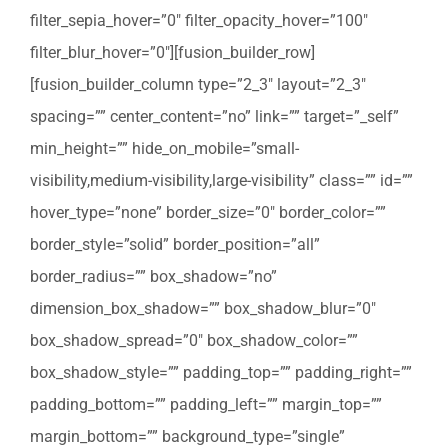
filter_sepia_hover=”0″ filter_opacity_hover=”100″
filter_blur_hover=”0″][fusion_builder_row]
[fusion_builder_column type=”2_3″ layout=”2_3″
spacing=”” center_content=”no” link=”” target=”_self”
min_height=”” hide_on_mobile=”small-
visibility,medium-visibility,large-visibility” class=”” id=””
hover_type=”none” border_size=”0″ border_color=””
border_style=”solid” border_position=”all”
border_radius=”” box_shadow=”no”
dimension_box_shadow=”” box_shadow_blur=”0″
box_shadow_spread=”0″ box_shadow_color=””
box_shadow_style=”” padding_top=”” padding_right=””
padding_bottom=”” padding_left=”” margin_top=””
margin_bottom=”” background_type=”single”