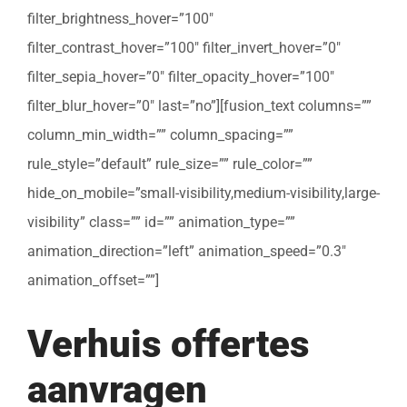
filter_brightness_hover=”100″
filter_contrast_hover=”100″ filter_invert_hover=”0″
filter_sepia_hover=”0″ filter_opacity_hover=”100″
filter_blur_hover=”0″ last=”no”][fusion_text columns=””
column_min_width=”” column_spacing=””
rule_style=”default” rule_size=”” rule_color=””
hide_on_mobile=”small-visibility,medium-visibility,large-
visibility” class=”” id=”” animation_type=””
animation_direction=”left” animation_speed=”0.3″
animation_offset=””]
Verhuis offertes
aanvragen