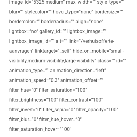
image_id=”5325|medium” max_width=”” style_type=””
blur=”” stylecolor=”” hover_type=”none” bordersize=””
bordercolor=”” borderradius=”” align=”none”
lightbox=”no” gallery_id=”” lightbox_image=””
lightbox_image_id=”” alt=”” link=”/verhuisofferte-
aanvragen” linktarget=”_self” hide_on_mobile=”small-
visibility,medium-visibility,large-visibility” class=”” id=””
animation_type=”” animation_direction=”left”
animation_speed=”0.3″ animation_offset=””
filter_hue=”0″ filter_saturation=”100″
filter_brightness=”100″ filter_contrast=”100″
filter_invert=”0″ filter_sepia=”0″ filter_opacity=”100″
filter_blur=”0″ filter_hue_hover=”0″
filter_saturation_hover=”100″