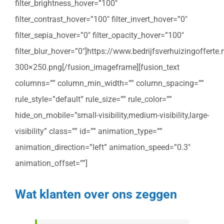
filter_brightness_hover=”100″
filter_contrast_hover=”100″ filter_invert_hover=”0″
filter_sepia_hover=”0″ filter_opacity_hover=”100″
filter_blur_hover=”0″]https://www.bedrijfsverhuizingoffert
300×250.png[/fusion_imageframe][fusion_text
columns=”” column_min_width=”” column_spacing=””
rule_style=”default” rule_size=”” rule_color=””
hide_on_mobile=”small-visibility,medium-visibility,large-
visibility” class=”” id=”” animation_type=””
animation_direction=”left” animation_speed=”0.3″
animation_offset=””]
Wat klanten over ons zeggen