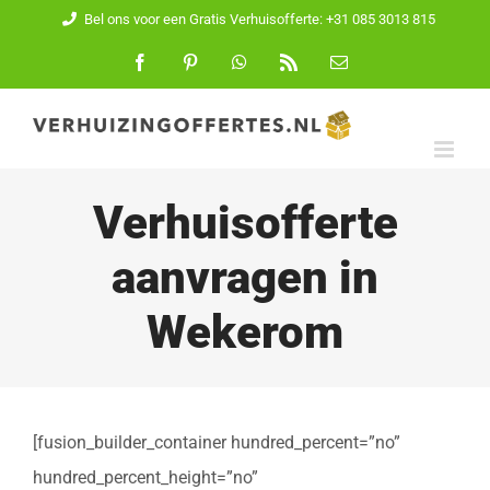
Ga
Bel ons voor een Gratis Verhuisofferte: +31 085 3013 815
naar
Facebook
Pinterest
WhatsApp
Rss
E-
mail
inhoud
Verhuisofferte
aanvragen in
Wekerom
[fusion_builder_container hundred_percent=”no”
hundred_percent_height=”no”