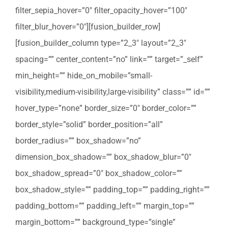
filter_sepia_hover=”0″ filter_opacity_hover=”100″
filter_blur_hover=”0″][fusion_builder_row]
[fusion_builder_column type=”2_3″ layout=”2_3″
spacing=”” center_content=”no” link=”” target=”_self”
min_height=”” hide_on_mobile=”small-
visibility,medium-visibility,large-visibility” class=”” id=””
hover_type=”none” border_size=”0″ border_color=””
border_style=”solid” border_position=”all”
border_radius=”” box_shadow=”no”
dimension_box_shadow=”” box_shadow_blur=”0″
box_shadow_spread=”0″ box_shadow_color=””
box_shadow_style=”” padding_top=”” padding_right=””
padding_bottom=”” padding_left=”” margin_top=””
margin_bottom=”” background_type=”single”