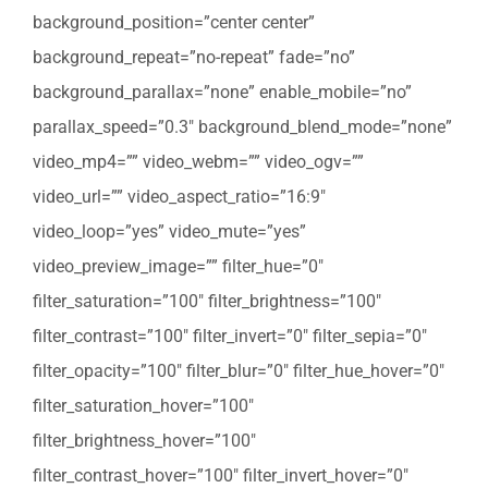
background_position=”center center”
background_repeat=”no-repeat” fade=”no”
background_parallax=”none” enable_mobile=”no”
parallax_speed=”0.3″ background_blend_mode=”none”
video_mp4=”” video_webm=”” video_ogv=””
video_url=”” video_aspect_ratio=”16:9″
video_loop=”yes” video_mute=”yes”
video_preview_image=”” filter_hue=”0″
filter_saturation=”100″ filter_brightness=”100″
filter_contrast=”100″ filter_invert=”0″ filter_sepia=”0″
filter_opacity=”100″ filter_blur=”0″ filter_hue_hover=”0″
filter_saturation_hover=”100″
filter_brightness_hover=”100″
filter_contrast_hover=”100″ filter_invert_hover=”0″