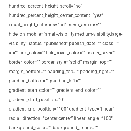
hundred_percent_height_scroll=”no”
hundred_percent_height_center_content=”yes”
equal_height_columns=”no” menu_anchor=””
hide_on_mobile=”small-visibility,medium-visibility,large-
visibility” status=”published” publish_date=”” class=””
id=”” link_color=”” link_hover_color=”” border_size=””
border_color=”” border_style=”solid” margin_top=””
margin_bottom=”” padding_top=”” padding_right=””
padding_bottom=”” padding_left=””
gradient_start_color=”” gradient_end_color=””
gradient_start_position=”0″
gradient_end_position=”100″ gradient_type=”linear”
radial_direction=”center center” linear_angle=”180″
background_color=”” background_image=””