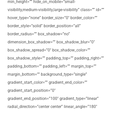
min_height=”” hide_on_mobile=”small-
visibility,medium-visibility,large-visibility” class=”” id=””
hover_type=”none” border_size=”0″ border_color=””
border_style=”solid” border_position=”all”
border_radius=”” box_shadow=”no”
dimension_box_shadow=”” box_shadow_blur=”0″
box_shadow_spread=”0″ box_shadow_color=””
box_shadow_style=”” padding_top=”” padding_right=””
padding_bottom=”” padding_left=”” margin_top=””
margin_bottom=”” background_type=”single”
gradient_start_color=”” gradient_end_color=””
gradient_start_position=”0″
gradient_end_position=”100″ gradient_type=”linear”
radial_direction=”center center” linear_angle=”180″