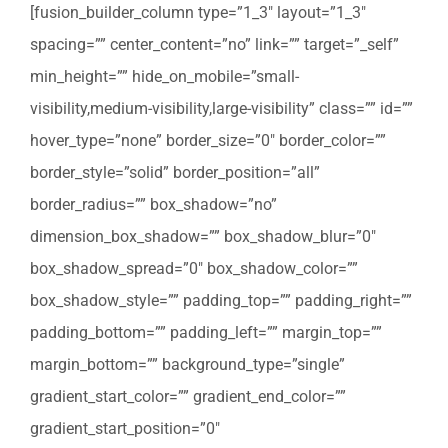
[fusion_builder_column type=”1_3″ layout=”1_3″
spacing=”” center_content=”no” link=”” target=”_self”
min_height=”” hide_on_mobile=”small-
visibility,medium-visibility,large-visibility” class=”” id=””
hover_type=”none” border_size=”0″ border_color=””
border_style=”solid” border_position=”all”
border_radius=”” box_shadow=”no”
dimension_box_shadow=”” box_shadow_blur=”0″
box_shadow_spread=”0″ box_shadow_color=””
box_shadow_style=”” padding_top=”” padding_right=””
padding_bottom=”” padding_left=”” margin_top=””
margin_bottom=”” background_type=”single”
gradient_start_color=”” gradient_end_color=””
gradient_start_position=”0″