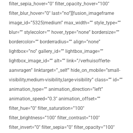
filter_sepia_hover=”0″ filter_opacity_hover=”100″
filter_blur_hover=”0″ last=”no”][fusion_imageframe
image_id=”5325|medium” max_width=”” style_type=””
blur=”” stylecolor=”” hover_type=”none” bordersize=””
bordercolor=”” borderradius=”” align=”none”
lightbox=”no” gallery_id=”” lightbox_image=””
lightbox_image_id=”” alt=”” link=”/verhuisofferte-
aanvragen” linktarget=”_self” hide_on_mobile=”small-
visibility,medium-visibility,large-visibility” class=”” id=””
animation_type=”” animation_direction=”left”
animation_speed=”0.3″ animation_offset=””
filter_hue=”0″ filter_saturation=”100″
filter_brightness=”100″ filter_contrast=”100″
filter_invert=”0″ filter_sepia=”0″ filter_opacity=”100″