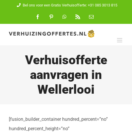
Ga
Bel ons voor een Gratis Verhuisofferte: +31 085 3013 815
naar
Facebook
Pinterest
WhatsApp
Rss
E-
mail
inhoud
Verhuisofferte
aanvragen in
Wellerlooi
[fusion_builder_container hundred_percent=”no”
hundred_percent_height=”no”