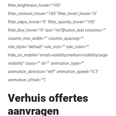
filter_brightness_hover=”100″
filter_contrast_hover=”100″ filter_invert_hover=”0″
filter_sepia_hover=”0″ filter_opacity_hover=”100″
filter_blur_hover=”0″ last=”no”][fusion_text columns=””
column_min_width=”” column_spacing=””
rule_style=”default” rule_size=”” rule_color=””
hide_on_mobile=”small-visibility,medium-visibility,large-
visibility” class=”” id=”” animation_type=””
animation_direction=”left” animation_speed=”0.3″
animation_offset=””]
Verhuis offertes
aanvragen