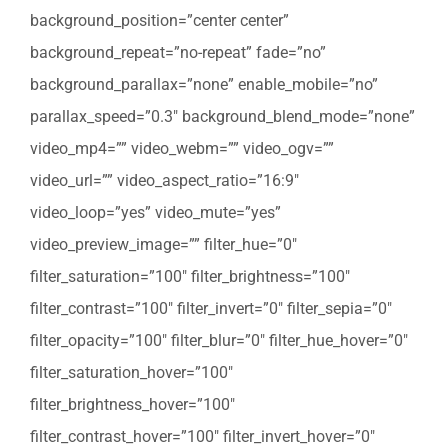
background_position=”center center”
background_repeat=”no-repeat” fade=”no”
background_parallax=”none” enable_mobile=”no”
parallax_speed=”0.3″ background_blend_mode=”none”
video_mp4=”” video_webm=”” video_ogv=””
video_url=”” video_aspect_ratio=”16:9″
video_loop=”yes” video_mute=”yes”
video_preview_image=”” filter_hue=”0″
filter_saturation=”100″ filter_brightness=”100″
filter_contrast=”100″ filter_invert=”0″ filter_sepia=”0″
filter_opacity=”100″ filter_blur=”0″ filter_hue_hover=”0″
filter_saturation_hover=”100″
filter_brightness_hover=”100″
filter_contrast_hover=”100″ filter_invert_hover=”0″