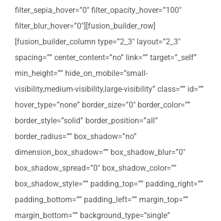
filter_sepia_hover=”0″ filter_opacity_hover=”100″
filter_blur_hover=”0″][fusion_builder_row]
[fusion_builder_column type=”2_3″ layout=”2_3″
spacing=”” center_content=”no” link=”” target=”_self”
min_height=”” hide_on_mobile=”small-
visibility,medium-visibility,large-visibility” class=”” id=””
hover_type=”none” border_size=”0″ border_color=””
border_style=”solid” border_position=”all”
border_radius=”” box_shadow=”no”
dimension_box_shadow=”” box_shadow_blur=”0″
box_shadow_spread=”0″ box_shadow_color=””
box_shadow_style=”” padding_top=”” padding_right=””
padding_bottom=”” padding_left=”” margin_top=””
margin_bottom=”” background_type=”single”