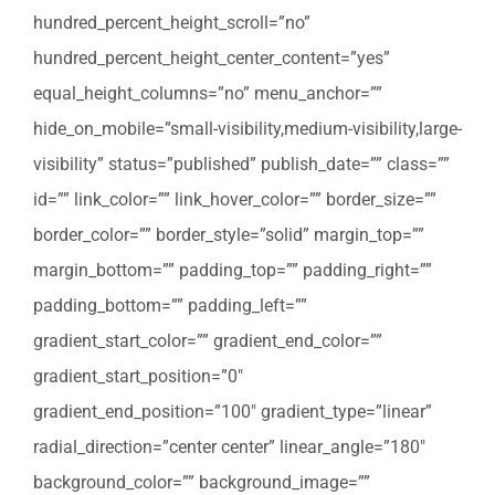
hundred_percent_height_scroll=”no”
hundred_percent_height_center_content=”yes”
equal_height_columns=”no” menu_anchor=””
hide_on_mobile=”small-visibility,medium-visibility,large-
visibility” status=”published” publish_date=”” class=””
id=”” link_color=”” link_hover_color=”” border_size=””
border_color=”” border_style=”solid” margin_top=””
margin_bottom=”” padding_top=”” padding_right=””
padding_bottom=”” padding_left=””
gradient_start_color=”” gradient_end_color=””
gradient_start_position=”0″
gradient_end_position=”100″ gradient_type=”linear”
radial_direction=”center center” linear_angle=”180″
background_color=”” background_image=””