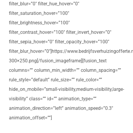
filter_blur=”0″ filter_hue_hover=”0″
filter_saturation_hover=”100″
filter_brightness_hover=”100″
filter_contrast_hover=”100″ filter_invert_hover=”0″
filter_sepia_hover=”0″ filter_opacity_hover=”100″
filter_blur_hover=”0″]https://www.bedrijfsverhuizingoffert
300×250.png[/fusion_imageframe][fusion_text
columns=”” column_min_width=”” column_spacing=””
rule_style=”default” rule_size=”” rule_color=””
hide_on_mobile=”small-visibility,medium-visibility,large-
visibility” class=”” id=”” animation_type=””
animation_direction=”left” animation_speed=”0.3″
animation_offset=””]