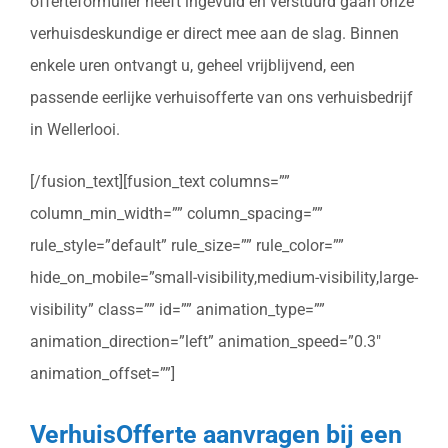
offerteformulier heeft ingevuld en verstuurd gaan onze
verhuisdeskundige er direct mee aan de slag. Binnen
enkele uren ontvangt u, geheel vrijblijvend, een
passende eerlijke verhuisofferte van ons verhuisbedrijf
in Wellerlooi.
[/fusion_text][fusion_text columns=””
column_min_width=”” column_spacing=””
rule_style=”default” rule_size=”” rule_color=””
hide_on_mobile=”small-visibility,medium-visibility,large-
visibility” class=”” id=”” animation_type=””
animation_direction=”left” animation_speed=”0.3″
animation_offset=””]
VerhuisOfferte aanvragen bij een