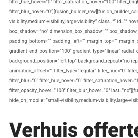
filter_hue_hover=”0″ filter_saturation_hover=”100″ filter_bri
filter_blur_hover=”0″][fusion_builder_row][fusion_builder_c
visibility,medium-visibility,large-visibility” class=”” id=””
box_shadow=”no” dimension_box_shadow=”” box_shadow_bl
padding_bottom=”” padding_left=”” margin_top=”” margin_bo
gradient_end_position=”100″ gradient_type=”linear” radial
background_position=”left top” background_repeat=”no-re
animation_offset=”” filter_type=”regular” filter_hue=”0″ filte
filter_blur=”0″ filter_hue_hover=”0″ filter_saturation_hover=
filter_opacity_hover=”100″ filter_blur_hover=”0″ last=”no”]
hide_on_mobile=”small-visibility,medium-visibility,large-vis
Verhuis offer