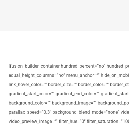
[fusion_builder_container hundred_percent=”no” hundred_p
equal_height_columns=”no” menu_anchor=”” hide_on_mobile=”sm
link_hover_color=”” border_size=”” border_color=”” border
gradient_start_color=”” gradient_end_color=”” gradient_star
background_color=”” background_image=”” background_posi
parallax_speed=”0.3″ background_blend_mode=”none” video
video_preview_image=”” filter_hue=”0″ filter_saturation=”100″ 