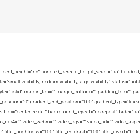
ercent_height=”no” hundred_percent_height_scroll=”no” hundred
all-visibility,medium-visibility,large-visibility” status=”publi
_style=”solid” margin_top=”” margin_bottom=”” padding_top=”” pa
t_position=”0″ gradient_end_position=”100″ gradient_type=”linear
tion=”center center” background_repeat=”no-repeat” fade=”no
_mp4=”” video_webm=”” video_ogv=”” video_url=”” video_aspec
filter_brightness=”100″ filter_contrast=”100″ filter_invert=”0″ fil