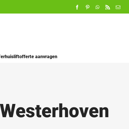
Facebook
Pinterest
WhatsApp
Rss
E-
mail
erhuisliftofferte aanvragen
n Westerhoven