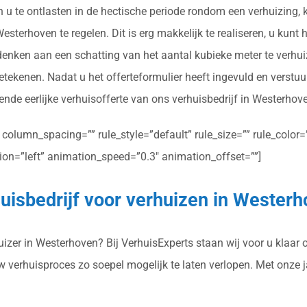
n u te ontlasten in de hectische periode rondom een verhuizing,
sterhoven te regelen. Dit is erg makkelijk te realiseren, u kunt 
 denken aan een schatting van het aantal kubieke meter te verhu
tekenen. Nadat u het offerteformulier heeft ingevuld en verstu
ende eerlijke verhuisofferte van ons verhuisbedrijf in Westerhov
olumn_spacing=”” rule_style=”default” rule_size=”” rule_color=””
ction=”left” animation_speed=”0.3″ animation_offset=””]
uisbedrijf voor verhuizen in Wester
zer in Westerhoven? Bij VerhuisExperts staan wij voor u klaar o
uw verhuisproces zo soepel mogelijk te laten verlopen. Met onze