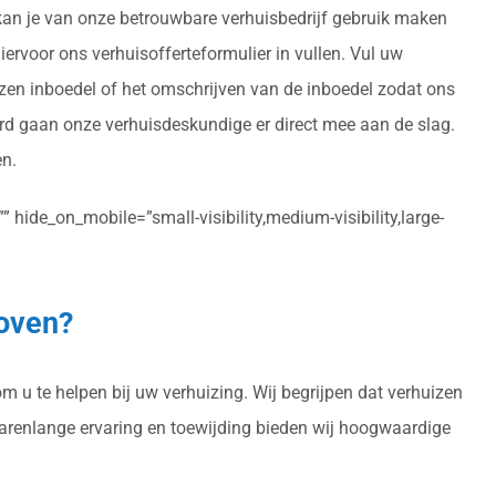
 kan je van onze betrouwbare verhuisbedrijf gebruik maken
hiervoor ons verhuisofferteformulier in vullen. Vul uw
izen inboedel of het omschrijven van de inboedel zodat ons
urd gaan onze verhuisdeskundige er direct mee aan de slag.
en.
 hide_on_mobile=”small-visibility,medium-visibility,large-
hoven?
m u te helpen bij uw verhuizing. Wij begrijpen dat verhuizen
 jarenlange ervaring en toewijding bieden wij hoogwaardige