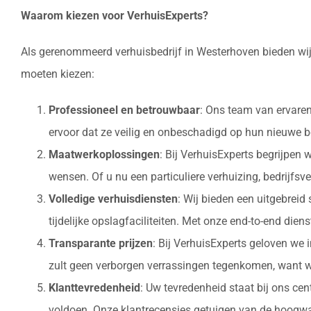
Waarom kiezen voor VerhuisExperts?
Als gerenommeerd verhuisbedrijf in Westerhoven bieden wij
moeten kiezen:
Professioneel en betrouwbaar
: Ons team van ervaren
ervoor dat ze veilig en onbeschadigd op hun nieuw
Maatwerkoplossingen
: Bij VerhuisExperts begrijpen
wensen. Of u nu een particuliere verhuizing, bedrijfsv
Volledige verhuisdiensten
: Wij bieden een uitgebrei
tijdelijke opslagfaciliteiten. Met onze end-to-end die
Transparante prijzen
: Bij VerhuisExperts geloven we 
zult geen verborgen verrassingen tegenkomen, want w
Klanttevredenheid
: Uw tevredenheid staat bij ons ce
voldoen. Onze klantrecensies getuigen van de hoogwaa