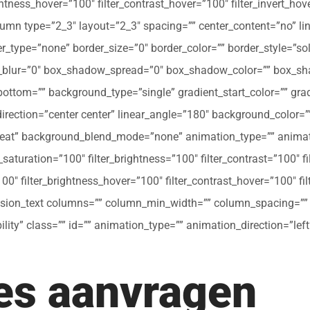
ghtness_hover=”100″ filter_contrast_hover=”100″ filter_invert_hov
olumn type=”2_3″ layout=”2_3″ spacing=”” center_content=”no” li
 hover_type=”none” border_size=”0″ border_color=”” border_style=”s
ur=”0″ box_shadow_spread=”0″ box_shadow_color=”” box_shad
ttom=”” background_type=”single” gradient_start_color=”” gradi
_direction=”center center” linear_angle=”180″ background_colo
peat” background_blend_mode=”none” animation_type=”” animati
r_saturation=”100″ filter_brightness=”100″ filter_contrast=”100″ fil
”100″ filter_brightness_hover=”100″ filter_contrast_hover=”100″ fi
[fusion_text columns=”” column_min_width=”” column_spacing=”” ru
ibility” class=”” id=”” animation_type=”” animation_direction=”l
tes aanvragen