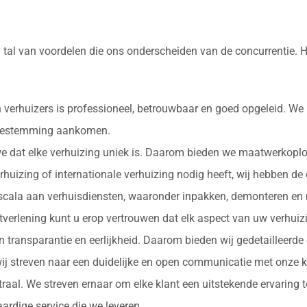
 tal van voordelen die ons onderscheiden van de concurrentie. 
 verhuizers is professioneel, betrouwbaar en goed opgeleid. We
e bestemming aankomen.
 we dat elke verhuizing uniek is. Daarom bieden we maatwerkopl
erhuizing of internationale verhuizing nodig heeft, wij hebben de
d scala aan verhuisdiensten, waaronder inpakken, demonteren en 
nstverlening kunt u erop vertrouwen dat elk aspect van uw verhu
in transparantie en eerlijkheid. Daarom bieden wij gedetailleerde
ij streven naar een duidelijke en open communicatie met onze k
ntraal. We streven ernaar om elke klant een uitstekende ervaring
rdige service die we leveren.