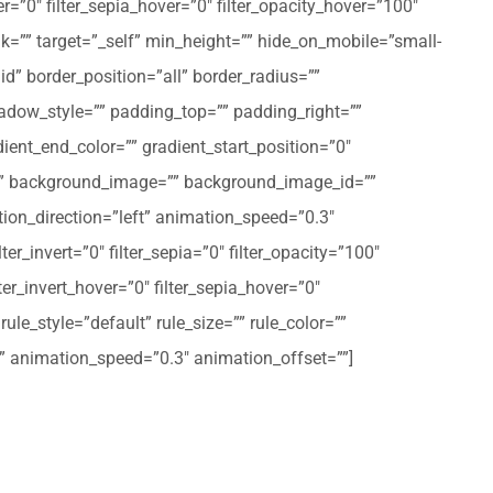
er=”0″ filter_sepia_hover=”0″ filter_opacity_hover=”100″
nk=”” target=”_self” min_height=”” hide_on_mobile=”small-
olid” border_position=”all” border_radius=””
ow_style=”” padding_top=”” padding_right=””
ent_end_color=”” gradient_start_position=”0″
r=”” background_image=”” background_image_id=””
on_direction=”left” animation_speed=”0.3″
ter_invert=”0″ filter_sepia=”0″ filter_opacity=”100″
lter_invert_hover=”0″ filter_sepia_hover=”0″
le_style=”default” rule_size=”” rule_color=””
eft” animation_speed=”0.3″ animation_offset=””]