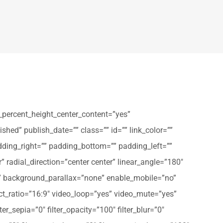
_percent_height_center_content=”yes”
shed” publish_date=”” class=”” id=”” link_color=””
dding_right=”” padding_bottom=”” padding_left=””
” radial_direction=”center center” linear_angle=”180″
” background_parallax=”none” enable_mobile=”no”
t_ratio=”16:9″ video_loop=”yes” video_mute=”yes”
ter_sepia=”0″ filter_opacity=”100″ filter_blur=”0″