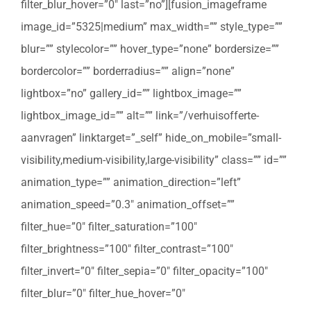
filter_blur_hover=”0″ last=”no”][fusion_imageframe
image_id=”5325|medium” max_width=”” style_type=””
blur=”” stylecolor=”” hover_type=”none” bordersize=””
bordercolor=”” borderradius=”” align=”none”
lightbox=”no” gallery_id=”” lightbox_image=””
lightbox_image_id=”” alt=”” link=”/verhuisofferte-
aanvragen” linktarget=”_self” hide_on_mobile=”small-
visibility,medium-visibility,large-visibility” class=”” id=””
animation_type=”” animation_direction=”left”
animation_speed=”0.3″ animation_offset=””
filter_hue=”0″ filter_saturation=”100″
filter_brightness=”100″ filter_contrast=”100″
filter_invert=”0″ filter_sepia=”0″ filter_opacity=”100″
filter_blur=”0″ filter_hue_hover=”0″