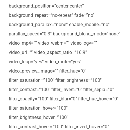
background_position=”center center”
background_repeat=”no-repeat” fade=”no”
background_parallax=”none” enable_mobile=”no”
parallax_speed=”0.3″ background_blend_mode=”none”
video_mp4=”” video_webm=”” video_ogv=””
video_url=”” video_aspect_ratio=”16:9″
video_loop=”yes” video_mute=”yes”
video_preview_image=”” filter_hue=”0″
filter_saturation=”100″ filter_brightness=”100″
filter_contrast=”100″ filter_invert=”0″ filter_sepia=”0″
filter_opacity=”100″ filter_blur=”0″ filter_hue_hover=”0″
filter_saturation_hover=”100″
filter_brightness_hover=”100″
filter_contrast_hover=”100″ filter_invert_hover=”0″