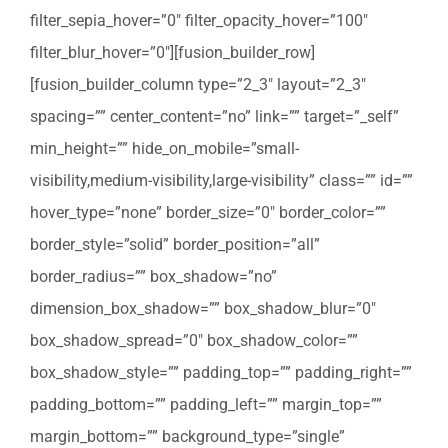
filter_sepia_hover=”0″ filter_opacity_hover=”100″
filter_blur_hover=”0″][fusion_builder_row]
[fusion_builder_column type=”2_3″ layout=”2_3″
spacing=”” center_content=”no” link=”” target=”_self”
min_height=”” hide_on_mobile=”small-
visibility,medium-visibility,large-visibility” class=”” id=””
hover_type=”none” border_size=”0″ border_color=””
border_style=”solid” border_position=”all”
border_radius=”” box_shadow=”no”
dimension_box_shadow=”” box_shadow_blur=”0″
box_shadow_spread=”0″ box_shadow_color=””
box_shadow_style=”” padding_top=”” padding_right=””
padding_bottom=”” padding_left=”” margin_top=””
margin_bottom=”” background_type=”single”