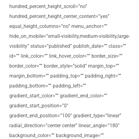
hundred_percent_height_scroll=”no”
hundred_percent_height_center_content=”yes”
equal_height_columns=”no” menu_anchor=””
hide_on_mobile=”small-visibility,medium-visibility,large-
visibility” status=”published” publish_date=”” class=””
id=”” link_color=”” link_hover_color=”” border_size=””
border_color=”” border_style=”solid” margin_top=””
margin_bottom=”” padding_top=”” padding_right=””
padding_bottom=”” padding_left=””
gradient_start_color=”” gradient_end_color=””
gradient_start_position=”0″
gradient_end_position=”100″ gradient_type=”linear”
radial_direction=”center center” linear_angle=”180″
background_color=”” background_image=””