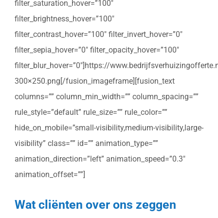
filter_saturation_hover=”100″
filter_brightness_hover=”100″
filter_contrast_hover=”100″ filter_invert_hover=”0″
filter_sepia_hover=”0″ filter_opacity_hover=”100″
filter_blur_hover=”0″]https://www.bedrijfsverhuizingoffert
300×250.png[/fusion_imageframe][fusion_text
columns=”” column_min_width=”” column_spacing=””
rule_style=”default” rule_size=”” rule_color=””
hide_on_mobile=”small-visibility,medium-visibility,large-
visibility” class=”” id=”” animation_type=””
animation_direction=”left” animation_speed=”0.3″
animation_offset=””]
Wat cliënten over ons zeggen