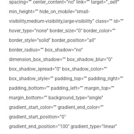
spacing=”” center_content=”no” link=”” target=”_self”
min_height=”” hide_on_mobile=”small-
visibility,medium-visibility,large-visibility” class=”” id=””
hover_type=”none” border_size=”0″ border_color=””
border_style=”solid” border_position=”all”
border_radius=”” box_shadow=”no”
dimension_box_shadow=”” box_shadow_blur=”0″
box_shadow_spread=”0″ box_shadow_color=””
box_shadow_style=”” padding_top=”” padding_right=””
padding_bottom=”” padding_left=”” margin_top=””
margin_bottom=”” background_type=”single”
gradient_start_color=”” gradient_end_color=””
gradient_start_position=”0″
gradient_end_position=”100″ gradient_type=”linear”