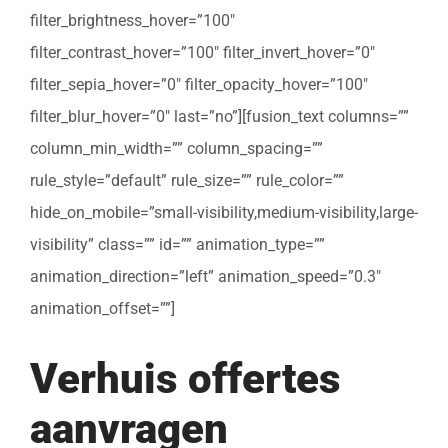
filter_brightness_hover=”100″
filter_contrast_hover=”100″ filter_invert_hover=”0″
filter_sepia_hover=”0″ filter_opacity_hover=”100″
filter_blur_hover=”0″ last=”no”][fusion_text columns=””
column_min_width=”” column_spacing=””
rule_style=”default” rule_size=”” rule_color=””
hide_on_mobile=”small-visibility,medium-visibility,large-
visibility” class=”” id=”” animation_type=””
animation_direction=”left” animation_speed=”0.3″
animation_offset=””]
Verhuis offertes
aanvragen