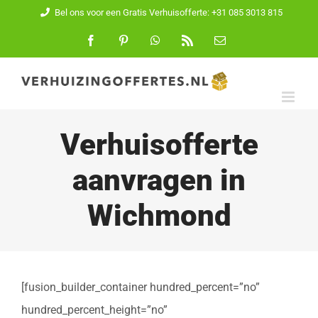
Ga
Bel ons voor een Gratis Verhuisofferte: +31 085 3013 815
naar
Facebook
Pinterest
WhatsApp
Rss
E-
mail
inhoud
Verhuisofferte
aanvragen in
Wichmond
[fusion_builder_container hundred_percent=”no”
hundred_percent_height=”no”