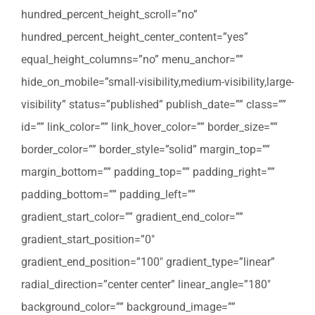
hundred_percent_height_scroll=”no”
hundred_percent_height_center_content=”yes”
equal_height_columns=”no” menu_anchor=””
hide_on_mobile=”small-visibility,medium-visibility,large-
visibility” status=”published” publish_date=”” class=””
id=”” link_color=”” link_hover_color=”” border_size=””
border_color=”” border_style=”solid” margin_top=””
margin_bottom=”” padding_top=”” padding_right=””
padding_bottom=”” padding_left=””
gradient_start_color=”” gradient_end_color=””
gradient_start_position=”0″
gradient_end_position=”100″ gradient_type=”linear”
radial_direction=”center center” linear_angle=”180″
background_color=”” background_image=””