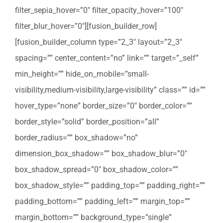
filter_sepia_hover=”0″ filter_opacity_hover=”100″
filter_blur_hover=”0″][fusion_builder_row]
[fusion_builder_column type=”2_3″ layout=”2_3″
spacing=”” center_content=”no” link=”” target=”_self”
min_height=”” hide_on_mobile=”small-
visibility,medium-visibility,large-visibility” class=”” id=””
hover_type=”none” border_size=”0″ border_color=””
border_style=”solid” border_position=”all”
border_radius=”” box_shadow=”no”
dimension_box_shadow=”” box_shadow_blur=”0″
box_shadow_spread=”0″ box_shadow_color=””
box_shadow_style=”” padding_top=”” padding_right=””
padding_bottom=”” padding_left=”” margin_top=””
margin_bottom=”” background_type=”single”