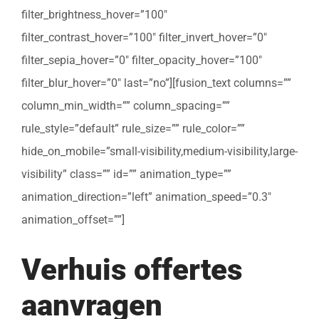
filter_brightness_hover=”100″
filter_contrast_hover=”100″ filter_invert_hover=”0″
filter_sepia_hover=”0″ filter_opacity_hover=”100″
filter_blur_hover=”0″ last=”no”][fusion_text columns=””
column_min_width=”” column_spacing=””
rule_style=”default” rule_size=”” rule_color=””
hide_on_mobile=”small-visibility,medium-visibility,large-
visibility” class=”” id=”” animation_type=””
animation_direction=”left” animation_speed=”0.3″
animation_offset=””]
Verhuis offertes
aanvragen