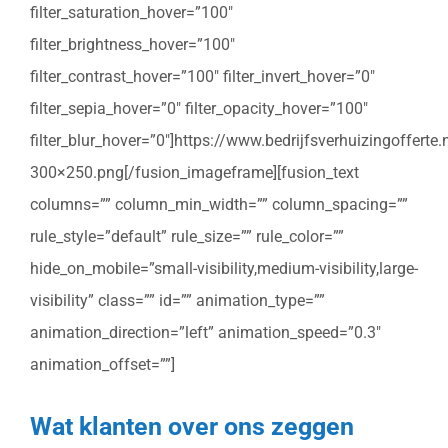
filter_saturation_hover=”100″
filter_brightness_hover=”100″
filter_contrast_hover=”100″ filter_invert_hover=”0″
filter_sepia_hover=”0″ filter_opacity_hover=”100″
filter_blur_hover=”0″]https://www.bedrijfsverhuizingoffert
300×250.png[/fusion_imageframe][fusion_text
columns=”” column_min_width=”” column_spacing=””
rule_style=”default” rule_size=”” rule_color=””
hide_on_mobile=”small-visibility,medium-visibility,large-
visibility” class=”” id=”” animation_type=””
animation_direction=”left” animation_speed=”0.3″
animation_offset=””]
Wat klanten over ons zeggen