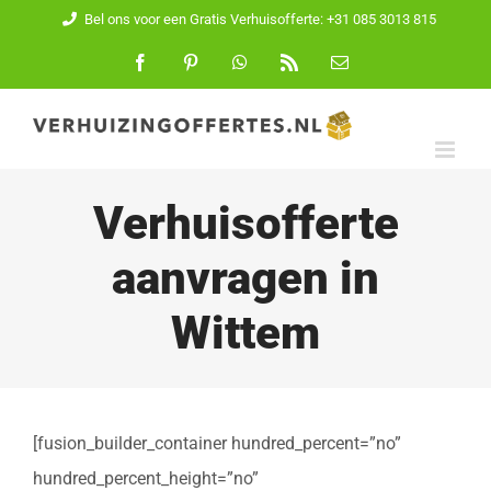
Ga
Bel ons voor een Gratis Verhuisofferte: +31 085 3013 815
naar
Facebook
Pinterest
WhatsApp
Rss
E-
mail
inhoud
Verhuisofferte
aanvragen in
Wittem
[fusion_builder_container hundred_percent=”no”
hundred_percent_height=”no”