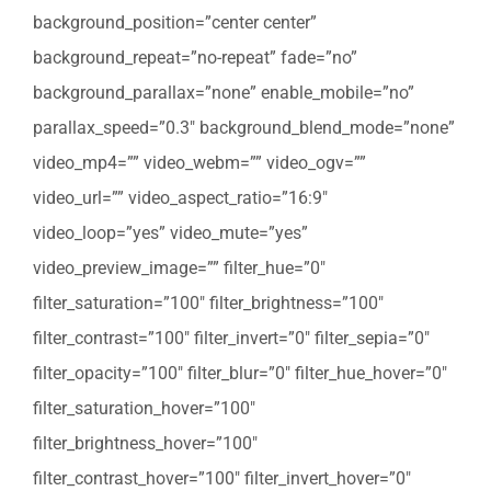
background_position=”center center”
background_repeat=”no-repeat” fade=”no”
background_parallax=”none” enable_mobile=”no”
parallax_speed=”0.3″ background_blend_mode=”none”
video_mp4=”” video_webm=”” video_ogv=””
video_url=”” video_aspect_ratio=”16:9″
video_loop=”yes” video_mute=”yes”
video_preview_image=”” filter_hue=”0″
filter_saturation=”100″ filter_brightness=”100″
filter_contrast=”100″ filter_invert=”0″ filter_sepia=”0″
filter_opacity=”100″ filter_blur=”0″ filter_hue_hover=”0″
filter_saturation_hover=”100″
filter_brightness_hover=”100″
filter_contrast_hover=”100″ filter_invert_hover=”0″