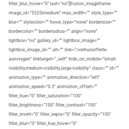
filter_blur_hover=”0″ last=”no”][fusion_imageframe
image_id=”5325|medium” max_width=”” style_type=””
blur=”” stylecolor=”” hover_type=”none” bordersize=””
bordercolor=”” borderradius=”” align=”none”
lightbox=”no” gallery_id=”” lightbox_image=””
lightbox_image_id=”” alt=”” link=”/verhuisofferte-
aanvragen” linktarget=”_self” hide_on_mobile=”small-
visibility,medium-visibility,large-visibility” class=”” id=””
animation_type=”” animation_direction=”left”
animation_speed=”0.3″ animation_offset=””
filter_hue=”0″ filter_saturation=”100″
filter_brightness=”100″ filter_contrast=”100″
filter_invert=”0″ filter_sepia=”0″ filter_opacity=”100″
filter_blur=”0″ filter_hue_hover=”0″