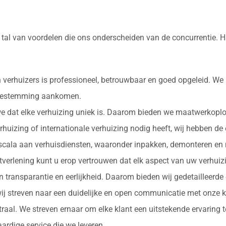
tal van voordelen die ons onderscheiden van de concurrentie. H
 verhuizers is professioneel, betrouwbaar en goed opgeleid. We
e bestemming aankomen.
 we dat elke verhuizing uniek is. Daarom bieden we maatwerkopl
erhuizing of internationale verhuizing nodig heeft, wij hebben de
d scala aan verhuisdiensten, waaronder inpakken, demonteren en 
nstverlening kunt u erop vertrouwen dat elk aspect van uw verhu
in transparantie en eerlijkheid. Daarom bieden wij gedetailleerde
ij streven naar een duidelijke en open communicatie met onze k
ntraal. We streven ernaar om elke klant een uitstekende ervaring
rdige service die we leveren.