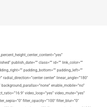
_percent_height_center_content=”yes”
shed” publish_date=”” class=”” id=”” link_color=””
dding_right=”” padding_bottom=”” padding_left=””
” radial_direction=”center center” linear_angle=”180″
” background_parallax=”none” enable_mobile=”no”
t_ratio=”16:9″ video_loop=”yes” video_mute=”yes”
ter_sepia=”0″ filter_opacity=”100″ filter_blur=”0″