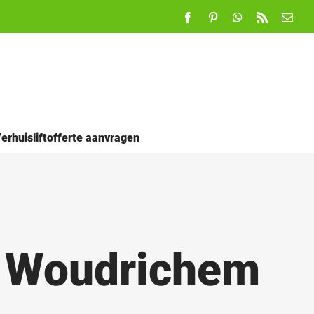
Facebook
Pinterest
WhatsApp
Rss
E-
mail
erhuisliftofferte aanvragen
n Woudrichem