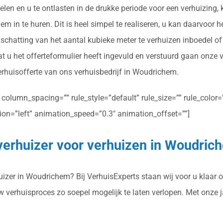
elen en u te ontlasten in de drukke periode voor een verhuizing
m in te huren. Dit is heel simpel te realiseren, u kan daarvoor h
schatting van het aantal kubieke meter te verhuizen inboedel of
u het offerteformulier heeft ingevuld en verstuurd gaan onze v
verhuisofferte van ons verhuisbedrijf in Woudrichem.
olumn_spacing=”” rule_style=”default” rule_size=”” rule_color=””
ction=”left” animation_speed=”0.3″ animation_offset=””]
 verhuizer voor verhuizen in Woudric
zer in Woudrichem? Bij VerhuisExperts staan wij voor u klaar om
uw verhuisproces zo soepel mogelijk te laten verlopen. Met onze