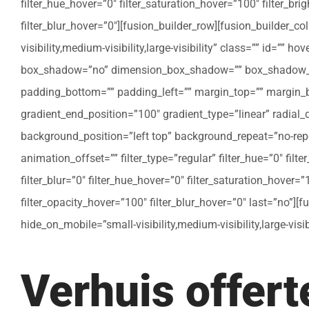
filter_hue_hover=”0″ filter_saturation_hover=”100″ filter_bri
filter_blur_hover=”0″][fusion_builder_row][fusion_builder_c
visibility,medium-visibility,large-visibility” class=”” id=””
box_shadow=”no” dimension_box_shadow=”” box_shadow_bl
padding_bottom=”” padding_left=”” margin_top=”” margin_bo
gradient_end_position=”100″ gradient_type=”linear” radial
background_position=”left top” background_repeat=”no-re
animation_offset=”” filter_type=”regular” filter_hue=”0″ filte
filter_blur=”0″ filter_hue_hover=”0″ filter_saturation_hover=
filter_opacity_hover=”100″ filter_blur_hover=”0″ last=”no”]
hide_on_mobile=”small-visibility,medium-visibility,large-vis
Verhuis offer