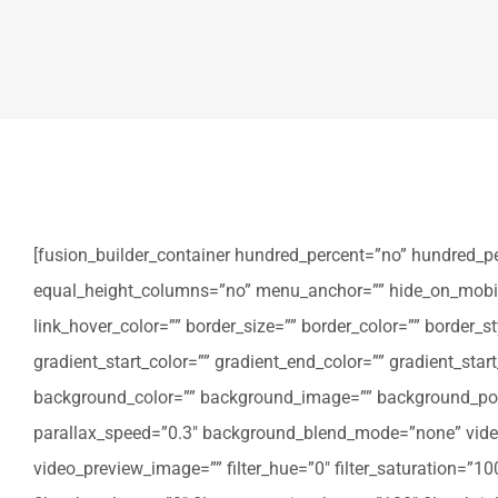
[fusion_builder_container hundred_percent=”no” hundred_p
equal_height_columns=”no” menu_anchor=”” hide_on_mobile=”sm
link_hover_color=”” border_size=”” border_color=”” border
gradient_start_color=”” gradient_end_color=”” gradient_star
background_color=”” background_image=”” background_posi
parallax_speed=”0.3″ background_blend_mode=”none” video
video_preview_image=”” filter_hue=”0″ filter_saturation=”100″ 