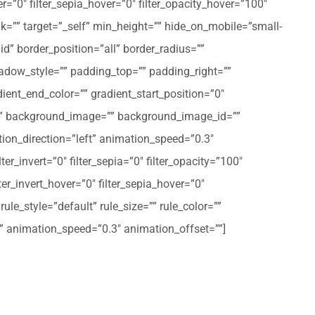
er=”0″ filter_sepia_hover=”0″ filter_opacity_hover=”100″
nk=”” target=”_self” min_height=”” hide_on_mobile=”small-
olid” border_position=”all” border_radius=””
ow_style=”” padding_top=”” padding_right=””
ent_end_color=”” gradient_start_position=”0″
r=”” background_image=”” background_image_id=””
on_direction=”left” animation_speed=”0.3″
ter_invert=”0″ filter_sepia=”0″ filter_opacity=”100″
lter_invert_hover=”0″ filter_sepia_hover=”0″
le_style=”default” rule_size=”” rule_color=””
eft” animation_speed=”0.3″ animation_offset=””]