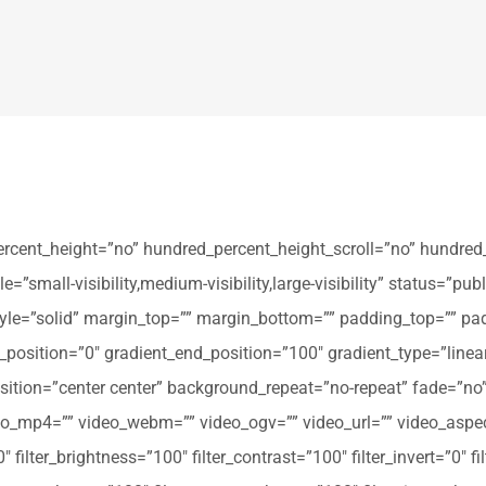
ercent_height=”no” hundred_percent_height_scroll=”no” hundred
all-visibility,medium-visibility,large-visibility” status=”publi
_style=”solid” margin_top=”” margin_bottom=”” padding_top=”” pa
t_position=”0″ gradient_end_position=”100″ gradient_type=”linear
tion=”center center” background_repeat=”no-repeat” fade=”no
_mp4=”” video_webm=”” video_ogv=”” video_url=”” video_aspec
filter_brightness=”100″ filter_contrast=”100″ filter_invert=”0″ fil