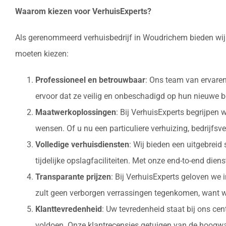
Waarom kiezen voor VerhuisExperts?
Als gerenommeerd verhuisbedrijf in Woudrichem bieden wij 
moeten kiezen:
Professioneel en betrouwbaar
: Ons team van ervaren
ervoor dat ze veilig en onbeschadigd op hun nieuw
Maatwerkoplossingen
: Bij VerhuisExperts begrijpen
wensen. Of u nu een particuliere verhuizing, bedrijfsv
Volledige verhuisdiensten
: Wij bieden een uitgebrei
tijdelijke opslagfaciliteiten. Met onze end-to-end die
Transparante prijzen
: Bij VerhuisExperts geloven we 
zult geen verborgen verrassingen tegenkomen, want w
Klanttevredenheid
: Uw tevredenheid staat bij ons ce
voldoen. Onze klantrecensies getuigen van de hoogwaa