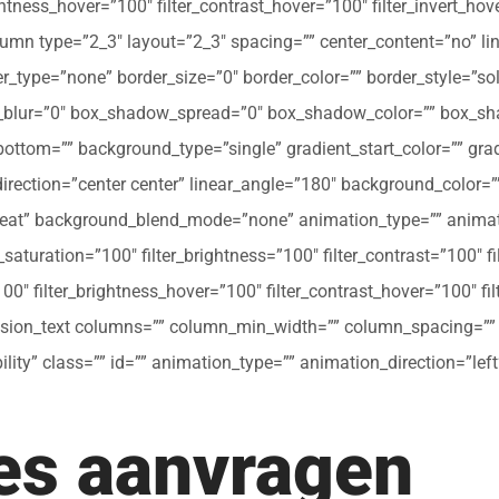
ghtness_hover=”100″ filter_contrast_hover=”100″ filter_invert_hov
olumn type=”2_3″ layout=”2_3″ spacing=”” center_content=”no” li
 hover_type=”none” border_size=”0″ border_color=”” border_style=”s
ur=”0″ box_shadow_spread=”0″ box_shadow_color=”” box_shad
ttom=”” background_type=”single” gradient_start_color=”” gradi
_direction=”center center” linear_angle=”180″ background_colo
peat” background_blend_mode=”none” animation_type=”” animati
r_saturation=”100″ filter_brightness=”100″ filter_contrast=”100″ fil
”100″ filter_brightness_hover=”100″ filter_contrast_hover=”100″ fi
[fusion_text columns=”” column_min_width=”” column_spacing=”” ru
ibility” class=”” id=”” animation_type=”” animation_direction=”l
tes aanvragen