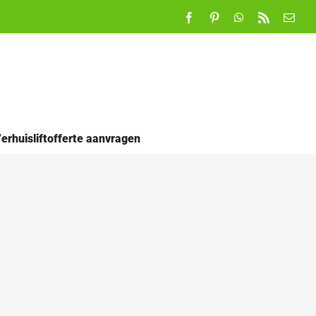
Facebook
Pinterest
WhatsApp
Rss
E-
mail
erhuisliftofferte aanvragen